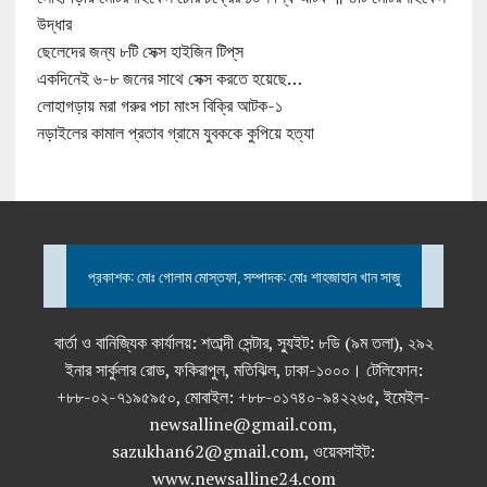
উদ্ধার
ছেলেদের জন্য ৮টি সেক্স হাইজিন টিপ্‌স
একদিনেই ৬-৮ জনের সাথে সেক্স করতে হয়েছে…
লোহাগড়ায় মরা গরুর পচা মাংস বিক্রি আটক-১
নড়াইলের কামাল প্রতাব গ্রামে যুবককে কুপিয়ে হত্যা
প্রকাশক: মোঃ গোলাম মোস্তফা, সম্পাদক: মোঃ শাহজাহান খান সাজু
বার্তা ও বানিজ্যিক কার্যালয়: শতাব্দী সেন্টার, স্যুইট: ৮ডি (৯ম তলা), ২৯২
ইনার সার্কুলার রোড, ফকিরাপুল, মতিঝিল, ঢাকা-১০০০। টেলিফোন:
+৮৮-০২-৭১৯৫৯৫০, মোবাইল: +৮৮-০১৭৪০-৯৪২২৬৫, ইমেইল-
newsalline@gmail.com,
sazukhan62@gmail.com, ওয়েবসাইট:
www.newsalline24.com