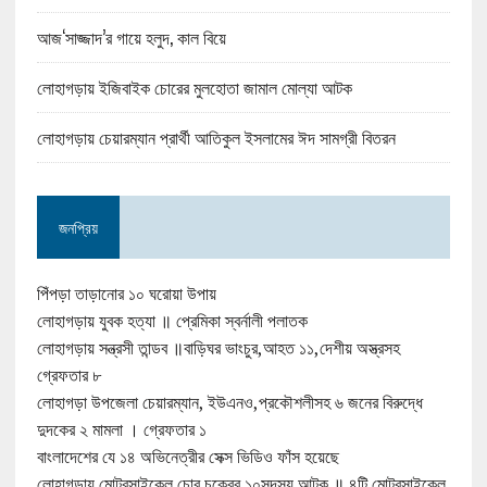
আজ‘সাজ্জাদ’র গায়ে হলুদ, কাল বিয়ে
লোহাগড়ায় ইজিবাইক চোরের মুলহোতা জামাল মোল্যা আটক
লোহাগড়ায় চেয়ারম্যান প্রার্থী আতিকুল ইসলামের ঈদ সামগ্রী বিতরন
জনপ্রিয়
পিঁপড়া তাড়ানোর ১০ ঘরোয়া উপায়
লোহাগড়ায় যুবক হত্যা ॥ প্রেমিকা স্বর্নালী পলাতক
লোহাগড়ায় সন্ত্রসী তান্ডব ॥বাড়িঘর ভাংচুর,আহত ১১,দেশীয় অস্ত্রসহ
গ্রেফতার ৮
লোহাগড়া উপজেলা চেয়ারম্যান, ইউএনও,প্রকৌশলীসহ ৬ জনের বিরুদ্ধে
দুদকের ২ মামলা । গ্রেফতার ১
বাংলাদেশের যে ১৪ অভিনেত্রীর সেক্স ভিডিও ফাঁস হয়েছে
লোহাগড়ায় মোটরসাইকেল চোর চক্রের ১০সদস্য আটক ॥ ৪টি মোটরসাইকেল