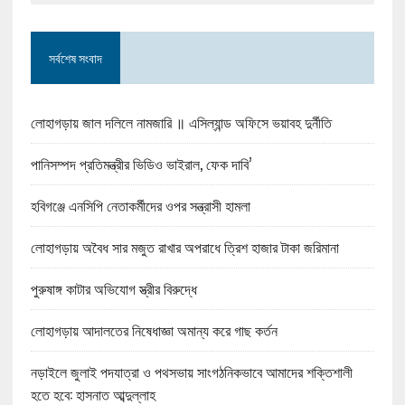
সর্বশেষ সংবাদ
লোহাগড়ায় জাল দলিলে নামজারি ॥ এসিল্যান্ড অফিসে ভয়াবহ দুর্নীতি
পানিসম্পদ প্রতিমন্ত্রীর ভিডিও ভাইরাল, ফেক দাবি’
হবিগঞ্জে এনসিপি নেতাকর্মীদের ওপর সন্ত্রাসী হামলা
লোহাগড়ায় অবৈধ সার মজুত রাখার অপরাধে ত্রিশ হাজার টাকা জরিমানা
পুরুষাঙ্গ কাটার অভিযোগ স্ত্রীর বিরুদ্ধে
লোহাগড়ায় আদালতের নিষেধাজ্ঞা অমান্য করে গাছ কর্তন
নড়াইলে জুলাই পদযাত্রা ও পথসভায় সাংগঠনিকভাবে আমাদের শক্তিশালী
হতে হবে: হাসনাত আব্দুল্লাহ