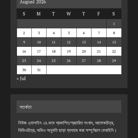
August 2026
S
M
T
W
T
F
S
1
2
3
4
5
6
7
8
9
10
11
12
13
14
15
16
17
18
19
20
21
22
23
24
25
26
27
28
29
30
31
« Jul
সতর্কতা
নিউজ এ্যালাইন ২৪.কমে প্রকাশিত/প্রচারিত সংবাদ, আলোকচিত্র,
ভিডিওচিত্র, অডিও অনুমতি ছাড়া ব্যবহার করা সম্পূর্ণরূপে বেআইনি।