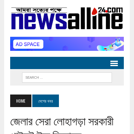
HOME
দেশের খবর
জেলার সেরা লোহাগড়া সরকারী