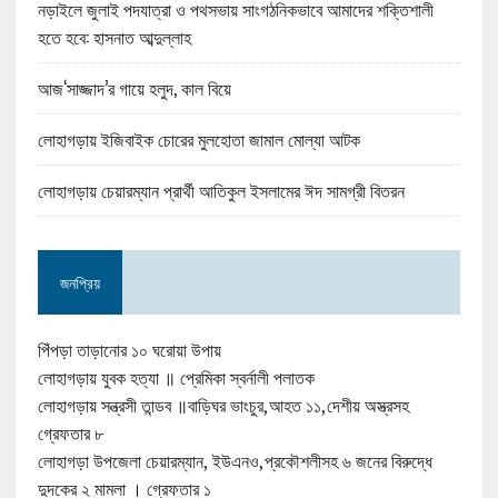
নড়াইলে জুলাই পদযাত্রা ও পথসভায় সাংগঠনিকভাবে আমাদের শক্তিশালী
হতে হবে: হাসনাত আব্দুল্লাহ
আজ‘সাজ্জাদ’র গায়ে হলুদ, কাল বিয়ে
লোহাগড়ায় ইজিবাইক চোরের মুলহোতা জামাল মোল্যা আটক
লোহাগড়ায় চেয়ারম্যান প্রার্থী আতিকুল ইসলামের ঈদ সামগ্রী বিতরন
জনপ্রিয়
পিঁপড়া তাড়ানোর ১০ ঘরোয়া উপায়
লোহাগড়ায় যুবক হত্যা ॥ প্রেমিকা স্বর্নালী পলাতক
লোহাগড়ায় সন্ত্রসী তান্ডব ॥বাড়িঘর ভাংচুর,আহত ১১,দেশীয় অস্ত্রসহ
গ্রেফতার ৮
লোহাগড়া উপজেলা চেয়ারম্যান, ইউএনও,প্রকৌশলীসহ ৬ জনের বিরুদ্ধে
দুদকের ২ মামলা । গ্রেফতার ১