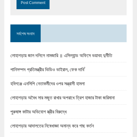
সর্বশেষ সংবাদ
লোহাগড়ায় জাল দলিলে নামজারি ॥ এসিল্যান্ড অফিসে ভয়াবহ দুর্নীতি
পানিসম্পদ প্রতিমন্ত্রীর ভিডিও ভাইরাল, ফেক দাবি’
হবিগঞ্জে এনসিপি নেতাকর্মীদের ওপর সন্ত্রাসী হামলা
লোহাগড়ায় অবৈধ সার মজুত রাখার অপরাধে ত্রিশ হাজার টাকা জরিমানা
পুরুষাঙ্গ কাটার অভিযোগ স্ত্রীর বিরুদ্ধে
লোহাগড়ায় আদালতের নিষেধাজ্ঞা অমান্য করে গাছ কর্তন