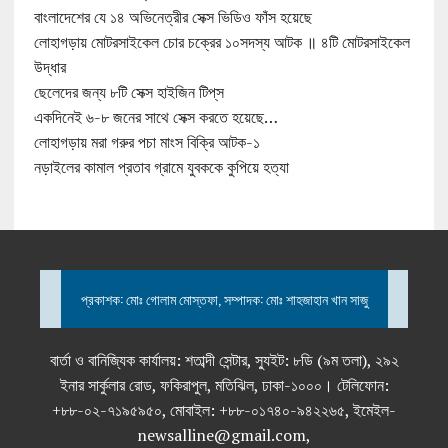
বাংলাদেশের যে ১৪ অভিনেত্রীর সেক্স ভিডিও ফাঁস হয়েছে
লোহাগড়ায় মোটরসাইকেল চোর চক্রের ১০সদস্য আটক ॥ ৪টি মোটরসাইকেল
উদ্ধার
ছেলেদের জন্য ৮টি সেক্স হাইজিন টিপ্‌স
একদিনেই ৬-৮ জনের সাথে সেক্স করতে হয়েছে…
লোহাগড়ায় মরা গরুর পচা মাংস বিক্রি আটক-১
নড়াইলের কামাল প্রতাব গ্রামে যুবককে কুপিয়ে হত্যা
প্রকাশক: মোঃ গোলাম মোস্তফা, সম্পাদক: মোঃ শাহজাহান খান সাজু
বার্তা ও বানিজ্যিক কার্যালয়: শতাব্দী সেন্টার, স্যুইট: ৮ডি (৯ম তলা), ২৯২
ইনার সার্কুলার রোড, ফকিরাপুল, মতিঝিল, ঢাকা-১০০০। টেলিফোন:
+৮৮-০২-৭১৯৫৯৫০, মোবাইল: +৮৮-০১৭৪০-৯৪২২৬৫, ইমেইল-
newsalline@gmail.com,