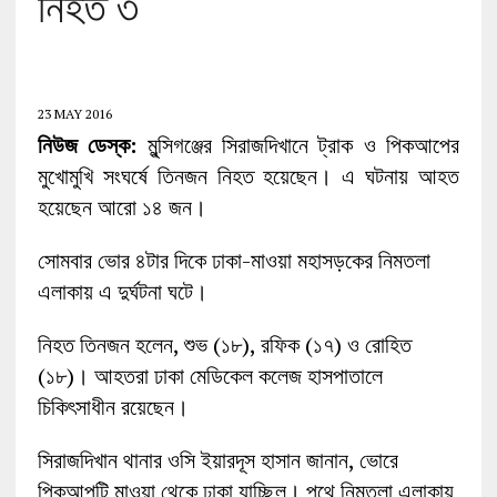
নিহত ৩
23 MAY 2016
নিউজ ডেস্ক:
মুন্সিগঞ্জের সিরাজদিখানে ট্রাক ও পিকআপের
মুখোমুখি সংঘর্ষে তিনজন নিহত হয়েছেন। এ ঘটনায় আহত
হয়েছেন আরো ১৪ জন।
সোমবার ভোর ৪টার দিকে ঢাকা-মাওয়া মহাসড়কের নিমতলা
এলাকায় এ দুর্ঘটনা ঘটে।
নিহত তিনজন হলেন, শুভ (১৮), রফিক (১৭) ও রোহিত
(১৮)। আহতরা ঢাকা মেডিকেল কলেজ হাসপাতালে
চিকিৎসাধীন রয়েছেন।
সিরাজদিখান থানার ওসি ইয়ারদূস হাসান জানান, ভোরে
পিকআপটি মাওয়া থেকে ঢাকা যাচ্ছিল। পথে নিমতলা এলাকায়