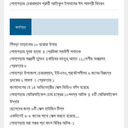
লোহাগড়ায় চেয়ারম্যান প্রার্থী আতিকুল ইসলামের ঈদ সামগ্রী বিতরন
জনপ্রিয়
পিঁপড়া তাড়ানোর ১০ ঘরোয়া উপায়
লোহাগড়ায় যুবক হত্যা ॥ প্রেমিকা স্বর্নালী পলাতক
লোহাগড়ায় সন্ত্রসী তান্ডব ॥বাড়িঘর ভাংচুর,আহত ১১,দেশীয় অস্ত্রসহ
গ্রেফতার ৮
লোহাগড়া উপজেলা চেয়ারম্যান, ইউএনও,প্রকৌশলীসহ ৬ জনের বিরুদ্ধে
দুদকের ২ মামলা । গ্রেফতার ১
বাংলাদেশের যে ১৪ অভিনেত্রীর সেক্স ভিডিও ফাঁস হয়েছে
লোহাগড়ায় মোটরসাইকেল চোর চক্রের ১০সদস্য আটক ॥ ৪টি মোটরসাইকেল
উদ্ধার
ছেলেদের জন্য ৮টি সেক্স হাইজিন টিপ্‌স
একদিনেই ৬-৮ জনের সাথে সেক্স করতে হয়েছে…
লোহাগড়ায় মরা গরুর পচা মাংস বিক্রি আটক-১