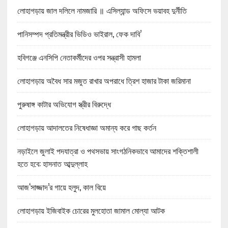
লোহাগড়ায় জাল দলিলে নামজারি ॥ এসিল্যান্ড অফিসে ভয়াবহ দুর্নীতি
পানিসম্পদ প্রতিমন্ত্রীর ভিডিও ভাইরাল, ফেক দাবি’
হবিগঞ্জে এনসিপি নেতাকর্মীদের ওপর সন্ত্রাসী হামলা
লোহাগড়ায় অবৈধ সার মজুত রাখার অপরাধে ত্রিশ হাজার টাকা জরিমানা
পুরুষাঙ্গ কাটার অভিযোগ স্ত্রীর বিরুদ্ধে
লোহাগড়ায় আদালতের নিষেধাজ্ঞা অমান্য করে গাছ কর্তন
নড়াইলে জুলাই পদযাত্রা ও পথসভায় সাংগঠনিকভাবে আমাদের শক্তিশালী
হতে হবে: হাসনাত আব্দুল্লাহ
আজ‘সাজ্জাদ’র গায়ে হলুদ, কাল বিয়ে
লোহাগড়ায় ইজিবাইক চোরের মুলহোতা জামাল মোল্যা আটক