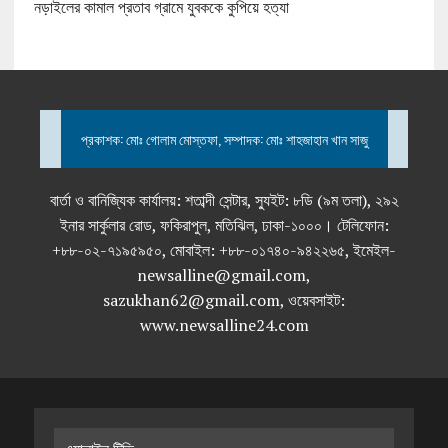
নড়াইলের কামাল প্রতাব গ্রামে যুবককে কুপিয়ে হত্যা
প্রকাশক: মোঃ গোলাম মোস্তফা, সম্পাদক: মোঃ শাহজাহান খান সাজু
বার্তা ও বানিজ্যিক কার্যালয়: শতাব্দী সেন্টার, স্যুইট: ৮ডি (৯ম তলা), ২৯২
ইনার সার্কুলার রোড, ফকিরাপুল, মতিঝিল, ঢাকা-১০০০। টেলিফোন:
+৮৮-০২-৭১৯৫৯৫০, মোবাইল: +৮৮-০১৭৪০-৯৪২২৬৫, ইমেইল-
newsalline@gmail.com,
sazukhan62@gmail.com, ওয়েবসাইট:
www.newsalline24.com