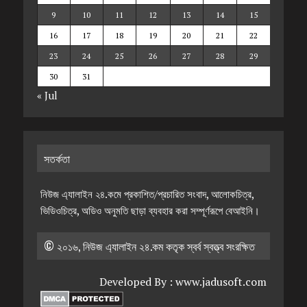
9
10
11
12
13
14
15
16
17
18
19
20
21
22
23
24
25
26
27
28
29
30
31
« Jul
সতর্কতা
নিউজ এ্যালাইন ২৪.কমে প্রকাশিত/প্রচারিত সংবাদ, আলোকচিত্র,
ভিডিওচিত্র, অডিও অনুমতি ছাড়া ব্যবহার করা সম্পূর্ণরূপে বেআইনি।
© ২০১৬, নিউজ এ্যালাইন ২৪.কম কতৃক স্বর্ব স্বত্ত্ব সংরক্ষিত
Developed By :
www.jadusoft.com