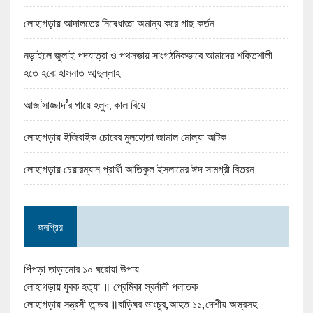
লোহাগড়ায় আদালতের নিষেধাজ্ঞা অমান্য করে গাছ কর্তন
নড়াইলে জুলাই পদযাত্রা ও পথসভায় সাংগঠনিকভাবে আমাদের শক্তিশালী
হতে হবে: হাসনাত আব্দুল্লাহ
আজ‘সাজ্জাদ’র গায়ে হলুদ, কাল বিয়ে
লোহাগড়ায় ইজিবাইক চোরের মুলহোতা জামাল মোল্যা আটক
লোহাগড়ায় চেয়ারম্যান প্রার্থী আতিকুল ইসলামের ঈদ সামগ্রী বিতরন
জনপ্রিয়
পিঁপড়া তাড়ানোর ১০ ঘরোয়া উপায়
লোহাগড়ায় যুবক হত্যা ॥ প্রেমিকা স্বর্নালী পলাতক
লোহাগড়ায় সন্ত্রসী তান্ডব ॥বাড়িঘর ভাংচুর,আহত ১১,দেশীয় অস্ত্রসহ