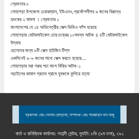
গ্রেফতার ৮
লোহাগড়া উপজেলা চেয়ারম্যান, ইউএনও,প্রকৌশলীসহ ৬ জনের বিরুদ্ধে
দুদকের ২ মামলা । গ্রেফতার ১
বাংলাদেশের যে ১৪ অভিনেত্রীর সেক্স ভিডিও ফাঁস হয়েছে
লোহাগড়ায় মোটরসাইকেল চোর চক্রের ১০সদস্য আটক ॥ ৪টি মোটরসাইকেল
উদ্ধার
ছেলেদের জন্য ৮টি সেক্স হাইজিন টিপ্‌স
একদিনেই ৬-৮ জনের সাথে সেক্স করতে হয়েছে…
লোহাগড়ায় মরা গরুর পচা মাংস বিক্রি আটক-১
নড়াইলের কামাল প্রতাব গ্রামে যুবককে কুপিয়ে হত্যা
প্রকাশক: মোঃ গোলাম মোস্তফা, সম্পাদক: মোঃ শাহজাহান খান সাজু
বার্তা ও বানিজ্যিক কার্যালয়: শতাব্দী সেন্টার, স্যুইট: ৮ডি (৯ম তলা), ২৯২