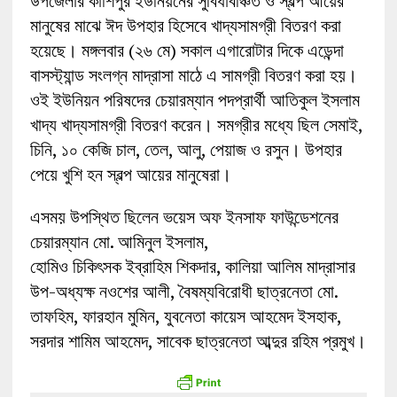
উপজেলার কাশিপুর ইউনিয়নের সুবিধাবঞ্চিত ও স্বল্প আয়ের
মানুষের মাঝে ঈদ উপহার হিসেবে খাদ্যসামগ্রী বিতরণ করা
হয়েছে। মঙ্গলবার (২৬ মে) সকাল এগারোটার দিকে এড়েন্দা
বাসস্ট্যান্ড সংলগ্ন মাদ্রাসা মাঠে এ সামগ্রী বিতরণ করা হয়।
ওই ইউনিয়ন পরিষদের চেয়ারম্যান পদপ্রার্থী আতিকুল ইসলাম
খাদ্য খাদ্যসামগ্রী বিতরণ করেন। সমগ্রীর মধ্যে ছিল সেমাই,
চিনি, ১০ কেজি চাল, তেল, আলু, পেয়াজ ও রসুন। উপহার
পেয়ে খুশি হন স্বল্প আয়ের মানুষেরা।
এসময় উপস্থিত ছিলেন ভয়েস অফ ইনসাফ ফাউন্ডেশনের
চেয়ারম্যান মো. আমিনুল ইসলাম,
হোমিও চিকিৎসক ইব্রাহিম শিকদার, কালিয়া আলিম মাদ্রাসার
উপ-অধ্যক্ষ নওশের আলী, বৈষম্যবিরোধী ছাত্রনেতা মো.
তাফহিম, ফারহান মুমিন, যুবনেতা কায়েস আহমেদ ইসহাক,
সরদার শামিম আহমেদ, সাবেক ছাত্রনেতা আব্দুর রহিম প্রমুখ।