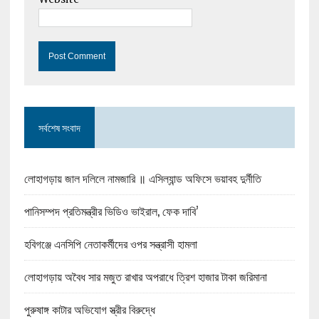
সর্বশেষ সংবাদ
লোহাগড়ায় জাল দলিলে নামজারি ॥ এসিল্যান্ড অফিসে ভয়াবহ দুর্নীতি
পানিসম্পদ প্রতিমন্ত্রীর ভিডিও ভাইরাল, ফেক দাবি’
হবিগঞ্জে এনসিপি নেতাকর্মীদের ওপর সন্ত্রাসী হামলা
লোহাগড়ায় অবৈধ সার মজুত রাখার অপরাধে ত্রিশ হাজার টাকা জরিমানা
পুরুষাঙ্গ কাটার অভিযোগ স্ত্রীর বিরুদ্ধে