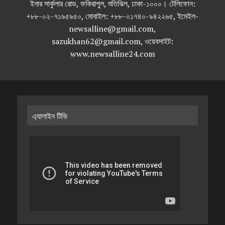
ইনার সার্কুলার রোড, ফকিরাপুল, মতিঝিল, ঢাকা-১০০০। টেলিফোন:
+৮৮-০২-৭১৯৫৯৫০, মোবাইল: +৮৮-০১৭৪০-৯৪২২৬৫, ইমেইল-
newsalline@gmail.com,
sazukhan62@gmail.com, ওয়েবসাইট:
www.newsalline24.com
এ্যালাইন টিভি