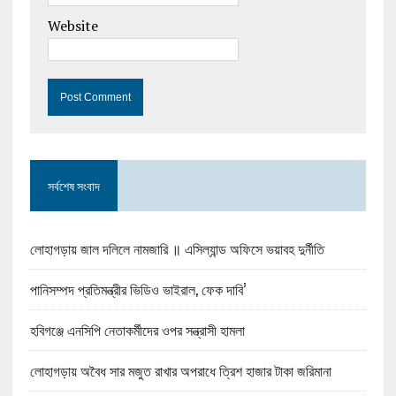
Website
সর্বশেষ সংবাদ
লোহাগড়ায় জাল দলিলে নামজারি ॥ এসিল্যান্ড অফিসে ভয়াবহ দুর্নীতি
পানিসম্পদ প্রতিমন্ত্রীর ভিডিও ভাইরাল, ফেক দাবি’
হবিগঞ্জে এনসিপি নেতাকর্মীদের ওপর সন্ত্রাসী হামলা
লোহাগড়ায় অবৈধ সার মজুত রাখার অপরাধে ত্রিশ হাজার টাকা জরিমানা