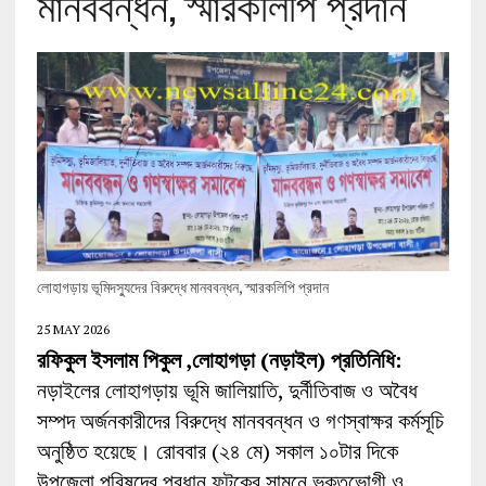
মানববন্ধন, স্মারকলিপি প্রদান
লোহাগড়ায় ভূমিদস্যুদের বিরুদ্ধে মানববন্ধন, স্মারকলিপি প্রদান
25 MAY 2026
রফিকুল ইসলাম পিকুল ,লোহাগড়া (নড়াইল) প্রতিনিধি:
নড়াইলের লোহাগড়ায় ভূমি জালিয়াতি, দুর্নীতিবাজ ও অবৈধ
সম্পদ অর্জনকারীদের বিরুদ্ধে মানববন্ধন ও গণস্বাক্ষর কর্মসূচি
অনুষ্ঠিত হয়েছে। রোববার (২৪ মে) সকাল ১০টার দিকে
উপজেলা পরিষদের প্রধান ফটকের সামনে ভুক্তভোগী ও