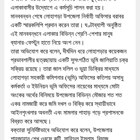
এলাকাবাসীর উদ্যোগে এ কর্মসূচি পালন করা হয়।
মানববন্ধন শেষে লোহাগড়া উপজেলা নির্বাহী অফিসার বরাবর
একটি স্মারকলিপি প্রদান করেন তারা। ঘণ্টাব্যাপী অনুষ্ঠিত
এই মানববন্ধনে এলাকার বিভিন্ন শ্রেণি-পেশার মানুষ
ব্যানার-ফেস্টুন হাতে নিয়ে অংশ নেন।
তারা অভিযোগ করে বলেন, দীর্ঘদিন ধরে লোহাগড়ার কয়েকজন
প্রভাবশালীর ছত্রছায়ায় একটি সুসংগঠিত ভূমি জালিয়াতি চক্র
সক্রিয় রয়েছে। তারা জাল দলিল ও ভুয়া ডিক্রির মাধ্যমে
লোহাগড়া সহকারী কমিশনার (ভূমি) অফিসের কতিপয় অসাধু
কর্মকর্তা ও ইউনিয়ন ভূমি অফিসের নায়েবের মাধ্যমে মোটা
অংকের অর্থের বিনিময়ে উপজেলার বিভিন্ন মৌজার শত শত
একর নামজারী করে জমি দখল ও বিক্রি করে স্থায়ীভাবে
আইনশৃংখলার অবনতী এবং মামলার পাহাড় গড়ে প্রশাসনকে
বিব্রত করে আসছে।
বক্তারা সুনির্দিষ্টভাবে অভিযোগ করে বলেন, উপজেলার
শাহজাহান শেখ ওরফে কুটি, সাহিদুল ইসলাম, রিয়াজ,