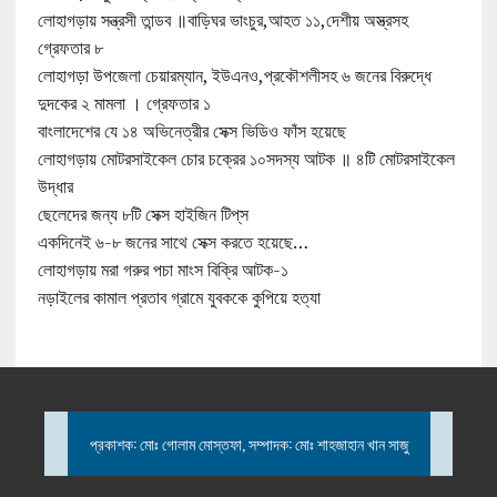
লোহাগড়ায় সন্ত্রসী তান্ডব ॥বাড়িঘর ভাংচুর,আহত ১১,দেশীয় অস্ত্রসহ
গ্রেফতার ৮
লোহাগড়া উপজেলা চেয়ারম্যান, ইউএনও,প্রকৌশলীসহ ৬ জনের বিরুদ্ধে
দুদকের ২ মামলা । গ্রেফতার ১
বাংলাদেশের যে ১৪ অভিনেত্রীর সেক্স ভিডিও ফাঁস হয়েছে
লোহাগড়ায় মোটরসাইকেল চোর চক্রের ১০সদস্য আটক ॥ ৪টি মোটরসাইকেল
উদ্ধার
ছেলেদের জন্য ৮টি সেক্স হাইজিন টিপ্‌স
একদিনেই ৬-৮ জনের সাথে সেক্স করতে হয়েছে…
লোহাগড়ায় মরা গরুর পচা মাংস বিক্রি আটক-১
নড়াইলের কামাল প্রতাব গ্রামে যুবককে কুপিয়ে হত্যা
প্রকাশক: মোঃ গোলাম মোস্তফা, সম্পাদক: মোঃ শাহজাহান খান সাজু