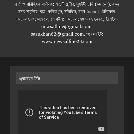
বার্তা ও বানিজ্যিক কার্যালয়: শতাব্দী সেন্টার, স্যুইট: ৮ডি (৯ম তলা), ২৯২
ইনার সার্কুলার রোড, ফকিরাপুল, মতিঝিল, ঢাকা-১০০০। টেলিফোন:
+৮৮-০২-৭১৯৫৯৫০, মোবাইল: +৮৮-০১৭৪০-৯৪২২৬৫, ইমেইল-
newsalline@gmail.com,
sazukhan62@gmail.com, ওয়েবসাইট:
www.newsalline24.com
এ্যালাইন টিভি