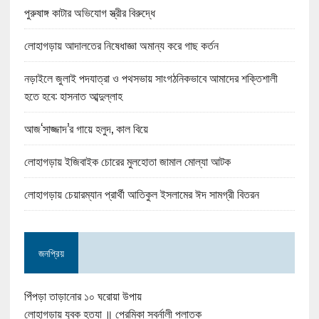
পুরুষাঙ্গ কাটার অভিযোগ স্ত্রীর বিরুদ্ধে
লোহাগড়ায় আদালতের নিষেধাজ্ঞা অমান্য করে গাছ কর্তন
নড়াইলে জুলাই পদযাত্রা ও পথসভায় সাংগঠনিকভাবে আমাদের শক্তিশালী
হতে হবে: হাসনাত আব্দুল্লাহ
আজ‘সাজ্জাদ’র গায়ে হলুদ, কাল বিয়ে
লোহাগড়ায় ইজিবাইক চোরের মুলহোতা জামাল মোল্যা আটক
লোহাগড়ায় চেয়ারম্যান প্রার্থী আতিকুল ইসলামের ঈদ সামগ্রী বিতরন
জনপ্রিয়
পিঁপড়া তাড়ানোর ১০ ঘরোয়া উপায়
লোহাগড়ায় যুবক হত্যা ॥ প্রেমিকা স্বর্নালী পলাতক