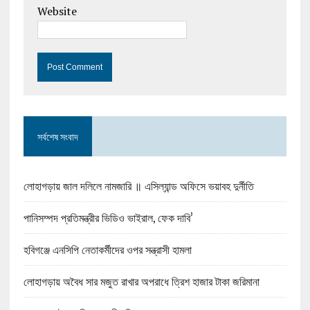
Website
সর্বশেষ সংবাদ
লোহাগড়ায় জাল দলিলে নামজারি ॥ এসিল্যান্ড অফিসে ভয়াবহ দুর্নীতি
পানিসম্পদ প্রতিমন্ত্রীর ভিডিও ভাইরাল, ফেক দাবি’
হবিগঞ্জে এনসিপি নেতাকর্মীদের ওপর সন্ত্রাসী হামলা
লোহাগড়ায় অবৈধ সার মজুত রাখার অপরাধে ত্রিশ হাজার টাকা জরিমানা