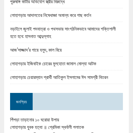
পুরুষাঙ্গ কাটার অভিযোগ স্ত্রীর বিরুদ্ধে
লোহাগড়ায় আদালতের নিষেধাজ্ঞা অমান্য করে গাছ কর্তন
নড়াইলে জুলাই পদযাত্রা ও পথসভায় সাংগঠনিকভাবে আমাদের শক্তিশালী
হতে হবে: হাসনাত আব্দুল্লাহ
আজ‘সাজ্জাদ’র গায়ে হলুদ, কাল বিয়ে
লোহাগড়ায় ইজিবাইক চোরের মুলহোতা জামাল মোল্যা আটক
লোহাগড়ায় চেয়ারম্যান প্রার্থী আতিকুল ইসলামের ঈদ সামগ্রী বিতরন
জনপ্রিয়
পিঁপড়া তাড়ানোর ১০ ঘরোয়া উপায়
লোহাগড়ায় যুবক হত্যা ॥ প্রেমিকা স্বর্নালী পলাতক