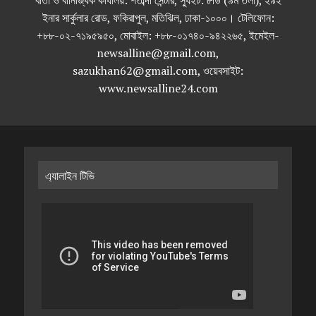
বার্তা ও বানিজ্যিক কার্যালয়: শতাব্দী সেন্টার, স্যুইট: ৮ডি (৯ম তলা), ২৯২
ইনার সার্কুলার রোড, ফকিরাপুল, মতিঝিল, ঢাকা-১০০০। টেলিফোন:
+৮৮-০২-৭১৯৫৯৫০, মোবাইল: +৮৮-০১৭৪০-৯৪২২৬৫, ইমেইল-
newsalline@gmail.com,
sazukhan62@gmail.com, ওয়েবসাইট:
www.newsalline24.com
এ্যালাইন টিভি