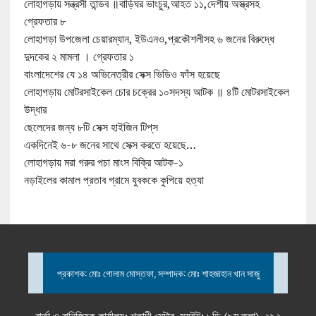
লোহাগড়ায় সন্ত্রসী তান্ডব ॥বাড়িঘর ভাংচুর,আহত ১১,দেশীয় অস্ত্রসহ
গ্রেফতার ৮
লোহাগড়া উপজেলা চেয়ারম্যান, ইউএনও,প্রকৌশলীসহ ৬ জনের বিরুদ্ধে
দুদকের ২ মামলা । গ্রেফতার ১
বাংলাদেশের যে ১৪ অভিনেত্রীর সেক্স ভিডিও ফাঁস হয়েছে
লোহাগড়ায় মোটরসাইকেল চোর চক্রের ১০সদস্য আটক ॥ ৪টি মোটরসাইকেল
উদ্ধার
ছেলেদের জন্য ৮টি সেক্স হাইজিন টিপ্‌স
একদিনেই ৬-৮ জনের সাথে সেক্স করতে হয়েছে…
লোহাগড়ায় মরা গরুর পচা মাংস বিক্রি আটক-১
নড়াইলের কামাল প্রতাব গ্রামে যুবককে কুপিয়ে হত্যা
প্রকাশক: মোঃ গোলাম মোস্তফা, সম্পাদক: মোঃ শাহজাহান খান সাজু