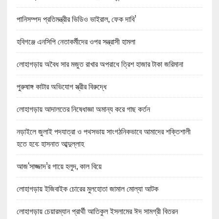
পানিসম্পদ প্রতিমন্ত্রীর ভিডিও ভাইরাল, ফেক দাবি’
হবিগঞ্জে এনসিপি নেতাকর্মীদের ওপর সন্ত্রাসী হামলা
লোহাগড়ায় অবৈধ সার মজুত রাখার অপরাধে ত্রিশ হাজার টাকা জরিমানা
পুরুষাঙ্গ কাটার অভিযোগ স্ত্রীর বিরুদ্ধে
লোহাগড়ায় আদালতের নিষেধাজ্ঞা অমান্য করে গাছ কর্তন
নড়াইলে জুলাই পদযাত্রা ও পথসভায় সাংগঠনিকভাবে আমাদের শক্তিশালী
হতে হবে: হাসনাত আব্দুল্লাহ
আজ‘সাজ্জাদ’র গায়ে হলুদ, কাল বিয়ে
লোহাগড়ায় ইজিবাইক চোরের মুলহোতা জামাল মোল্যা আটক
লোহাগড়ায় চেয়ারম্যান প্রার্থী আতিকুল ইসলামের ঈদ সামগ্রী বিতরন