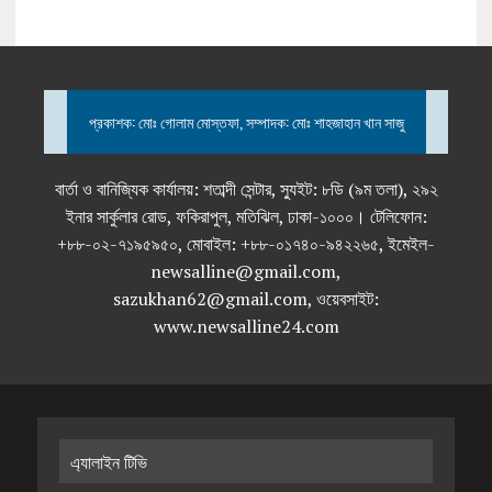
প্রকাশক: মোঃ গোলাম মোস্তফা, সম্পাদক: মোঃ শাহজাহান খান সাজু
বার্তা ও বানিজ্যিক কার্যালয়: শতাব্দী সেন্টার, স্যুইট: ৮ডি (৯ম তলা), ২৯২
ইনার সার্কুলার রোড, ফকিরাপুল, মতিঝিল, ঢাকা-১০০০। টেলিফোন:
+৮৮-০২-৭১৯৫৯৫০, মোবাইল: +৮৮-০১৭৪০-৯৪২২৬৫, ইমেইল-
newsalline@gmail.com,
sazukhan62@gmail.com, ওয়েবসাইট:
www.newsalline24.com
এ্যালাইন টিভি