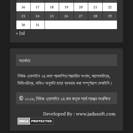
16
17
18
19
20
21
22
23
24
25
26
27
28
29
30
31
« Jul
সতর্কতা
নিউজ এ্যালাইন ২৪.কমে প্রকাশিত/প্রচারিত সংবাদ, আলোকচিত্র,
ভিডিওচিত্র, অডিও অনুমতি ছাড়া ব্যবহার করা সম্পূর্ণরূপে বেআইনি।
© ২০১৬, নিউজ এ্যালাইন ২৪.কম কতৃক স্বর্ব স্বত্ত্ব সংরক্ষিত
Developed By :
www.jadusoft.com