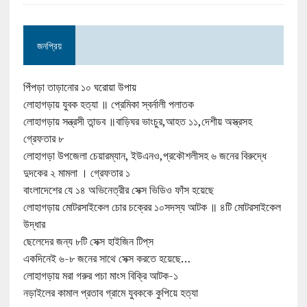
জনপ্রিয়
পিঁপড়া তাড়ানোর ১০ ঘরোয়া উপায়
লোহাগড়ায় যুবক হত্যা ॥ প্রেমিকা স্বর্নালী পলাতক
লোহাগড়ায় সন্ত্রসী তান্ডব ॥বাড়িঘর ভাংচুর,আহত ১১,দেশীয় অস্ত্রসহ
গ্রেফতার ৮
লোহাগড়া উপজেলা চেয়ারম্যান, ইউএনও,প্রকৌশলীসহ ৬ জনের বিরুদ্ধে
দুদকের ২ মামলা । গ্রেফতার ১
বাংলাদেশের যে ১৪ অভিনেত্রীর সেক্স ভিডিও ফাঁস হয়েছে
লোহাগড়ায় মোটরসাইকেল চোর চক্রের ১০সদস্য আটক ॥ ৪টি মোটরসাইকেল
উদ্ধার
ছেলেদের জন্য ৮টি সেক্স হাইজিন টিপ্‌স
একদিনেই ৬-৮ জনের সাথে সেক্স করতে হয়েছে…
লোহাগড়ায় মরা গরুর পচা মাংস বিক্রি আটক-১
নড়াইলের কামাল প্রতাব গ্রামে যুবককে কুপিয়ে হত্যা