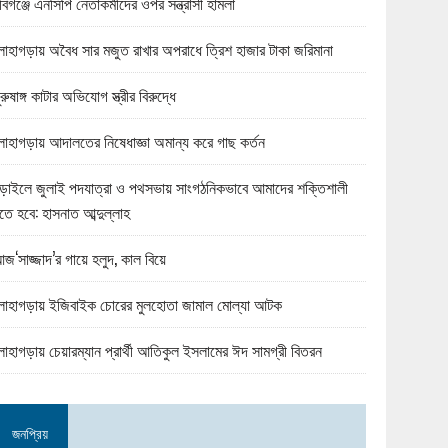
বিগঞ্জে এনসিপি নেতাকর্মীদের ওপর সন্ত্রাসী হামলা
োহাগড়ায় অবৈধ সার মজুত রাখার অপরাধে ত্রিশ হাজার টাকা জরিমানা
ুরুষাঙ্গ কাটার অভিযোগ স্ত্রীর বিরুদ্ধে
োহাগড়ায় আদালতের নিষেধাজ্ঞা অমান্য করে গাছ কর্তন
ড়াইলে জুলাই পদযাত্রা ও পথসভায় সাংগঠনিকভাবে আমাদের শক্তিশালী
তে হবে: হাসনাত আব্দুল্লাহ
জ‘সাজ্জাদ’র গায়ে হলুদ, কাল বিয়ে
োহাগড়ায় ইজিবাইক চোরের মুলহোতা জামাল মোল্যা আটক
োহাগড়ায় চেয়ারম্যান প্রার্থী আতিকুল ইসলামের ঈদ সামগ্রী বিতরন
জনপ্রিয়