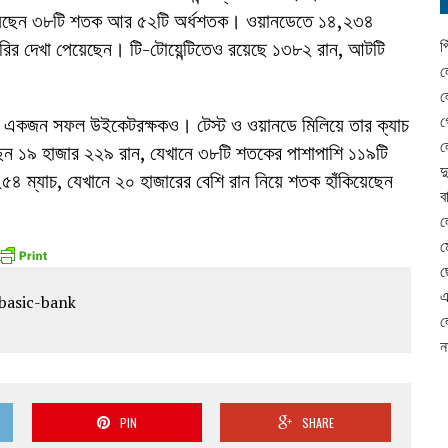
কিয়েছেন ৩৮টি শতক আর ৫২টি অর্ধশতক। ওয়ানডেতে ১৪,২৩৪
ঞ্চুরির দেখা পেয়েছেন। টি-টোয়েন্টিতেও রয়েছে ১৩৮২ রান, আটটি
প
ল
ল
গ
েন একজন সফল উইকেটরক্ষকও। টেস্ট ও ওয়ানডে মিলিয়ে তার ক্যাচ
ল
রেছেন ১৯ হাজার ২২৯ রান, যেখানে ৩৮টি শতকের পাশাপাশি ১১৯টি
দ
৪ ম্যাচ, যেখানে ২০ হাজারের বেশি রান নিয়ে শতক হাঁকিয়েছেন
ব
ল
ম
ছ
এ
ল
ন
PIN
SHARE