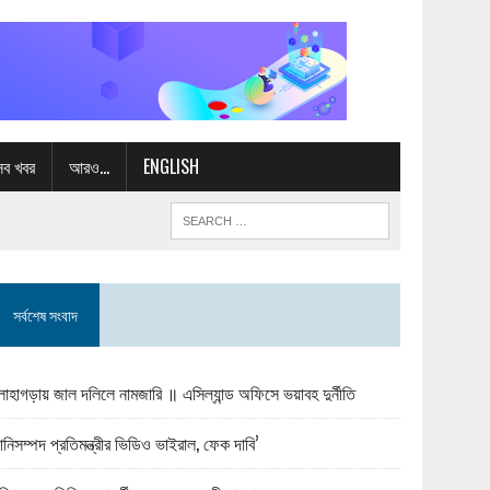
সব খবর
আরও…
ENGLISH
সর্বশেষ সংবাদ
োহাগড়ায় জাল দলিলে নামজারি ॥ এসিল্যান্ড অফিসে ভয়াবহ দুর্নীতি
ানিসম্পদ প্রতিমন্ত্রীর ভিডিও ভাইরাল, ফেক দাবি’