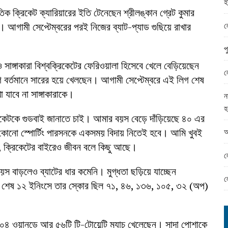
হ
ামের ঈদ সামগ্রী বিতরন
 ক্রিকেট ক্যারিয়ারের ইতি টেনেছেন শ্রীলঙ্কান গ্রেট কুমার
ন্ড অফিসে ভয়াবহ দুর্নীতি
ল
ে। আগামী সেপ্টেম্বরের পরই নিজের ব্যাট-প্যাড গুছিয়ে রাখার
প
 সাঙ্গাকারা বিশ্বক্রিকেটের ফেরিওয়ালা হিসেবে খেলে বেড়িয়েছেন
ল
লিগে বর্তমানে সারের হয়ে খেলছেন। আগামী সেপ্টেম্বরে এই লিগ শেষ
 যাবে না সাঙ্গাকারাকে।
ন
হ
্রিকেটকে গুডবাই জানাতে চাই। আমার বয়স বেড়ে দাঁড়িয়েছে ৪০ এর
আ
বা কোনো স্পোর্টিং পারসনকে একসময় বিদায় নিতেই হবে। আমি খুবই
ু, ক্রিকেটের বাইরেও জীবন বলে কিছু আছে।
ল
বয়স বাড়লেও ব্যাটের ধার কমেনি। মুগ্ধতা ছড়িয়ে যাচ্ছেন
ল
াচে শেষ ১২ ইনিংসে তার স্কোর ছিল ৭১, ৪৬, ১৩৬, ১০৫, ৩২ (অপ)
৪০৪ ওয়ানডে আর ৫৬টি টি-টোয়েন্টি ম্যাচ খেলেছেন। সাদা পোশাকে