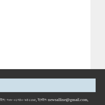
-৭১৯৫৯৫০, মোবাইল: +৮৮-০১৭৪০-৯৪২২৬৫, ইমেইল-newsalline@gmail.com,