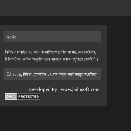
সতর্কতা
নিউজ এ্যালাইন ২৪.কমে প্রকাশিত/প্রচারিত সংবাদ, আলোকচিত্র,
ভিডিওচিত্র, অডিও অনুমতি ছাড়া ব্যবহার করা সম্পূর্ণরূপে বেআইনি।
© ২০১৬, নিউজ এ্যালাইন ২৪.কম কতৃক স্বর্ব স্বত্ত্ব সংরক্ষিত
Developed By :
www.jadusoft.com