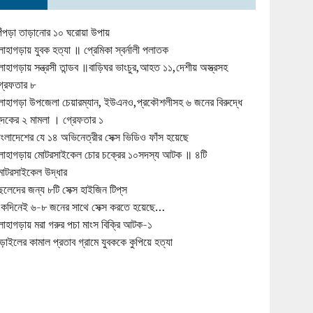
িঁপড়া তাড়ানোর ১০ ঘরোয়া উপায়
োহাগড়ায় যুবক হত্যা ॥ প্রেমিকা স্বর্নালী পলাতক
োহাগড়ায় সন্ত্রসী তান্ডব ॥বাড়িঘর ভাংচুর,আহত ১১,দেশীয় অস্ত্রসহ
্রেফতার ৮
োহাগড়া উপজেলা চেয়ারম্যান, ইউএনও,প্রকৌশলীসহ ৬ জনের বিরুদ্ধে
ুদকের ২ মামলা । গ্রেফতার ১
াংলাদেশের যে ১৪ অভিনেত্রীর সেক্স ভিডিও ফাঁস হয়েছে
োহাগড়ায় মোটরসাইকেল চোর চক্রের ১০সদস্য আটক ॥ ৪টি
োটরসাইকেল উদ্ধার
েলেদের জন্য ৮টি সেক্স হাইজিন টিপ্‌স
কদিনেই ৬-৮ জনের সাথে সেক্স করতে হয়েছে…
োহাগড়ায় মরা গরুর পচা মাংস বিক্রি আটক-১
ড়াইলের কামাল প্রতাব গ্রামে যুবককে কুপিয়ে হত্যা