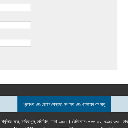
প্রকাশক: মোঃ গোলাম মোস্তফা, সম্পাদক: মোঃ শাহজাহান খান সাজু
তলা), ২৯২ ইনার সার্কুলার রোড, ফকিরাপুল, মতিঝিল, ঢাকা-১০০০। টেলিফোন: +৮৮-০২