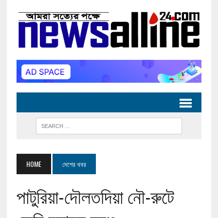
HOME
দেশের খবর
পাটুরিয়া-দৌলতদিয়া নৌ-রুটে