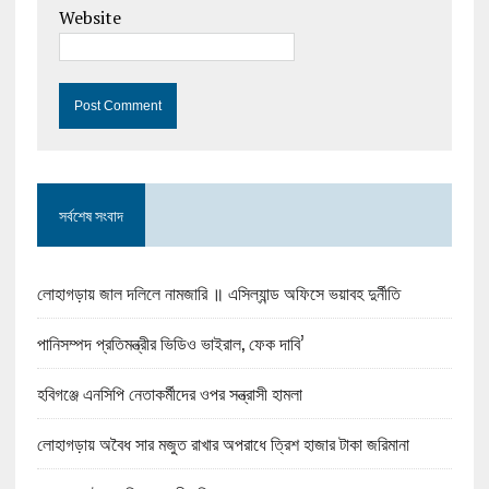
Website
সর্বশেষ সংবাদ
লোহাগড়ায় জাল দলিলে নামজারি ॥ এসিল্যান্ড অফিসে ভয়াবহ দুর্নীতি
পানিসম্পদ প্রতিমন্ত্রীর ভিডিও ভাইরাল, ফেক দাবি’
হবিগঞ্জে এনসিপি নেতাকর্মীদের ওপর সন্ত্রাসী হামলা
লোহাগড়ায় অবৈধ সার মজুত রাখার অপরাধে ত্রিশ হাজার টাকা জরিমানা