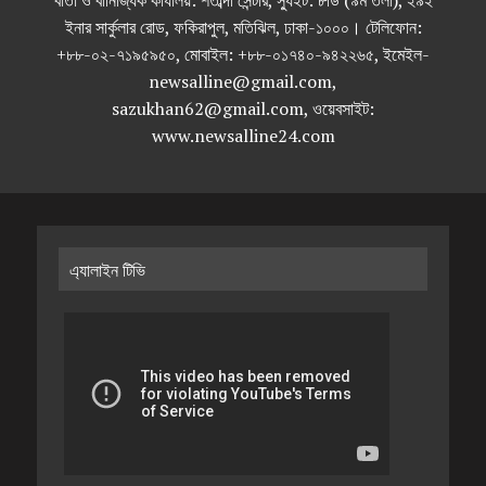
বার্তা ও বানিজ্যিক কার্যালয়: শতাব্দী সেন্টার, স্যুইট: ৮ডি (৯ম তলা), ২৯২
ইনার সার্কুলার রোড, ফকিরাপুল, মতিঝিল, ঢাকা-১০০০। টেলিফোন:
+৮৮-০২-৭১৯৫৯৫০, মোবাইল: +৮৮-০১৭৪০-৯৪২২৬৫, ইমেইল-
newsalline@gmail.com,
sazukhan62@gmail.com, ওয়েবসাইট:
www.newsalline24.com
এ্যালাইন টিভি