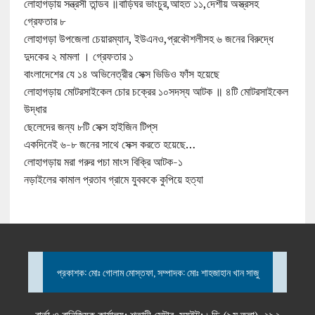
লোহাগড়ায় সন্ত্রসী তান্ডব ॥বাড়িঘর ভাংচুর,আহত ১১,দেশীয় অস্ত্রসহ
গ্রেফতার ৮
লোহাগড়া উপজেলা চেয়ারম্যান, ইউএনও,প্রকৌশলীসহ ৬ জনের বিরুদ্ধে
দুদকের ২ মামলা । গ্রেফতার ১
বাংলাদেশের যে ১৪ অভিনেত্রীর সেক্স ভিডিও ফাঁস হয়েছে
লোহাগড়ায় মোটরসাইকেল চোর চক্রের ১০সদস্য আটক ॥ ৪টি মোটরসাইকেল
উদ্ধার
ছেলেদের জন্য ৮টি সেক্স হাইজিন টিপ্‌স
একদিনেই ৬-৮ জনের সাথে সেক্স করতে হয়েছে…
লোহাগড়ায় মরা গরুর পচা মাংস বিক্রি আটক-১
নড়াইলের কামাল প্রতাব গ্রামে যুবককে কুপিয়ে হত্যা
প্রকাশক: মোঃ গোলাম মোস্তফা, সম্পাদক: মোঃ শাহজাহান খান সাজু