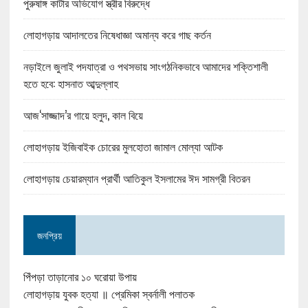
পুরুষাঙ্গ কাটার অভিযোগ স্ত্রীর বিরুদ্ধে
লোহাগড়ায় আদালতের নিষেধাজ্ঞা অমান্য করে গাছ কর্তন
নড়াইলে জুলাই পদযাত্রা ও পথসভায় সাংগঠনিকভাবে আমাদের শক্তিশালী
হতে হবে: হাসনাত আব্দুল্লাহ
আজ‘সাজ্জাদ’র গায়ে হলুদ, কাল বিয়ে
লোহাগড়ায় ইজিবাইক চোরের মুলহোতা জামাল মোল্যা আটক
লোহাগড়ায় চেয়ারম্যান প্রার্থী আতিকুল ইসলামের ঈদ সামগ্রী বিতরন
জনপ্রিয়
পিঁপড়া তাড়ানোর ১০ ঘরোয়া উপায়
লোহাগড়ায় যুবক হত্যা ॥ প্রেমিকা স্বর্নালী পলাতক