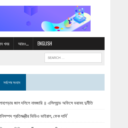
সব খবর
আরও…
ENGLISH
সর্বশেষ সংবাদ
োহাগড়ায় জাল দলিলে নামজারি ॥ এসিল্যান্ড অফিসে ভয়াবহ দুর্নীতি
ানিসম্পদ প্রতিমন্ত্রীর ভিডিও ভাইরাল, ফেক দাবি’