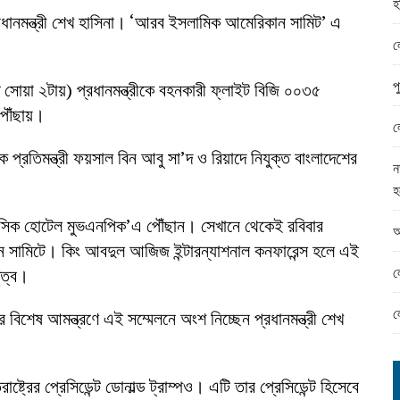
হ
ামের ঈদ সামগ্রী বিতরন
রধানমন্ত্রী শেখ হাসিনা। ‘আরব ইসলামিক আমেরিকান সামিট’ এ
ন্ড অফিসে ভয়াবহ দুর্নীতি
ল
প
ত সোয়া ২টায়) প্রধানমন্ত্রীকে বহনকারী ফ্লাইট বিজি ০০৩৫
পৌঁছায়।
ল
ক প্রতিমন্ত্রী ফয়সাল বিন আবু সা’দ ও রিয়াদে নিযুক্ত বাংলাদেশের
ন
হ
 আবাসিক হোটেল মুভএনপিক’এ পৌঁছান। সেখানে থেকেই রবিবার
আ
ন সামিটে। কিং আবদুল আজিজ ইন্টারন্যাশনাল কনফারেন্স হলে এই
ল
ৃত্ব।
ল
শেষ আমন্ত্রণে এই সম্মেলনে অংশ নিচ্ছেন প্রধানমন্ত্রী শেখ
্ট্রের প্রেসিডেন্ট ডোনাল্ড ট্রাম্পও। এটি তার প্রেসিডেন্ট হিসেবে