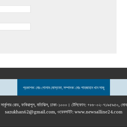
প্রকাশক: মোঃ গোলাম মোস্তফা, সম্পাদক: মোঃ শাহজাহান খান সাজু
তলা), ২৯২ ইনার সার্কুলার রোড, ফকিরাপুল, মতিঝিল, ঢাকা-১০০০। টেলিফোন: +৮৮-০২
sazukhan62@gmail.com, ওয়েবসাইট: www.newsalline24.com