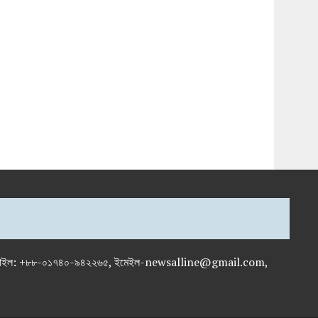
-৭১৯৫৯৫০, মোবাইল: +৮৮-০১৭৪০-৯৪২২৬৫, ইমেইল-newsalline@gmail.com,