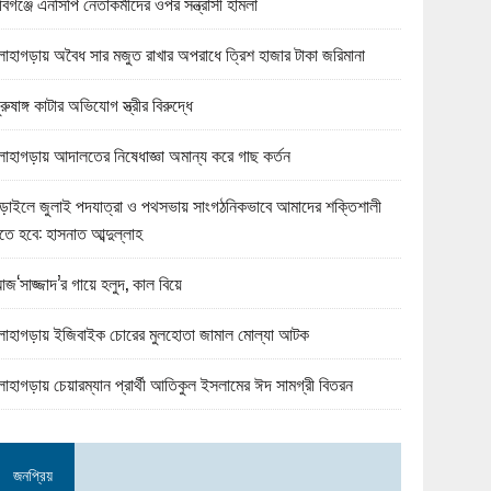
বিগঞ্জে এনসিপি নেতাকর্মীদের ওপর সন্ত্রাসী হামলা
োহাগড়ায় অবৈধ সার মজুত রাখার অপরাধে ত্রিশ হাজার টাকা জরিমানা
ুরুষাঙ্গ কাটার অভিযোগ স্ত্রীর বিরুদ্ধে
োহাগড়ায় আদালতের নিষেধাজ্ঞা অমান্য করে গাছ কর্তন
ড়াইলে জুলাই পদযাত্রা ও পথসভায় সাংগঠনিকভাবে আমাদের শক্তিশালী
তে হবে: হাসনাত আব্দুল্লাহ
জ‘সাজ্জাদ’র গায়ে হলুদ, কাল বিয়ে
োহাগড়ায় ইজিবাইক চোরের মুলহোতা জামাল মোল্যা আটক
োহাগড়ায় চেয়ারম্যান প্রার্থী আতিকুল ইসলামের ঈদ সামগ্রী বিতরন
জনপ্রিয়