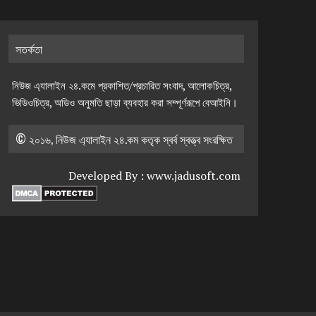
সতর্কতা
নিউজ এ্যালাইন ২৪.কমে প্রকাশিত/প্রচারিত সংবাদ, আলোকচিত্র,
ভিডিওচিত্র, অডিও অনুমতি ছাড়া ব্যবহার করা সম্পূর্ণরূপে বেআইনি।
© ২০১৬, নিউজ এ্যালাইন ২৪.কম কতৃক স্বর্ব স্বত্ত্ব সংরক্ষিত
Developed By :
www.jadusoft.com