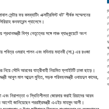
প
াল সেন্টার ফর কমব্যাটিং এক্সট্রিমিস্ট থট’ শীর্ষক সম্মেলনের
ল
সিরিয়াহ কনফারেন্স প্যালেসে।
ল
গ
 প্রধানমন্ত্রী বিশ্ব নেতৃত্বের সঙ্গে লাঞ্চ ব্যাঙ্কুয়েটে অংশ
ল
দ
ব
য় পবিত্র ওমরাহ পালন এবং মদিনায় মহানবী (সা.) এর রওজা
ল
ম
ছ
দের নিয়ে সৌদি আরবের যাত্রীবাহী নিয়মিত ফ্লাইটটি ঢাকা ছাড়ে।
এ
্ত্রী আবুল মাল আব্দুল মুহিত, সড়ক পরিবহনমন্ত্রী ওবায়দুল কাদের,
ল
ন
িষ্ঠা এবং নিরাপত্তা ও স্থিতিশীলতা জোরদার করাই রিয়াদের আরব
়ে আগেই জানিয়েছেন পররাষ্ট্রমন্ত্রী এএইচ মাহমুদ আলী।