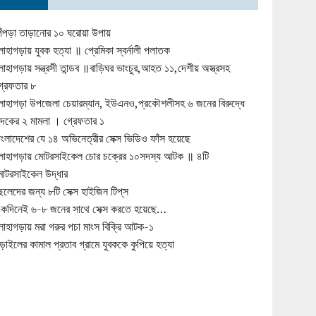
িঁপড়া তাড়ানোর ১০ ঘরোয়া উপায়
োহাগড়ায় যুবক হত্যা ॥ প্রেমিকা স্বর্নালী পলাতক
োহাগড়ায় সন্ত্রসী তান্ডব ॥বাড়িঘর ভাংচুর,আহত ১১,দেশীয় অস্ত্রসহ
্রেফতার ৮
োহাগড়া উপজেলা চেয়ারম্যান, ইউএনও,প্রকৌশলীসহ ৬ জনের বিরুদ্ধে
ুদকের ২ মামলা । গ্রেফতার ১
াংলাদেশের যে ১৪ অভিনেত্রীর সেক্স ভিডিও ফাঁস হয়েছে
োহাগড়ায় মোটরসাইকেল চোর চক্রের ১০সদস্য আটক ॥ ৪টি
োটরসাইকেল উদ্ধার
েলেদের জন্য ৮টি সেক্স হাইজিন টিপ্‌স
কদিনেই ৬-৮ জনের সাথে সেক্স করতে হয়েছে…
োহাগড়ায় মরা গরুর পচা মাংস বিক্রি আটক-১
ড়াইলের কামাল প্রতাব গ্রামে যুবককে কুপিয়ে হত্যা