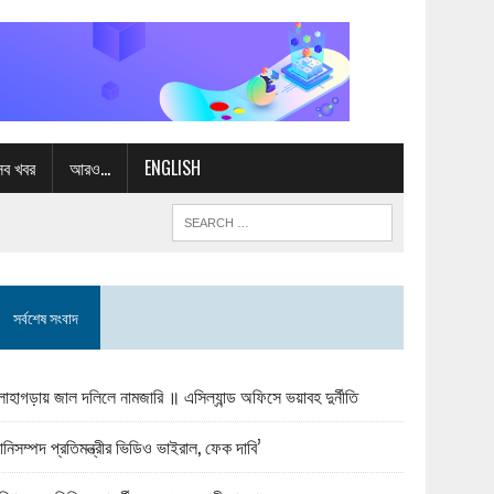
সব খবর
আরও…
ENGLISH
সর্বশেষ সংবাদ
োহাগড়ায় জাল দলিলে নামজারি ॥ এসিল্যান্ড অফিসে ভয়াবহ দুর্নীতি
ানিসম্পদ প্রতিমন্ত্রীর ভিডিও ভাইরাল, ফেক দাবি’