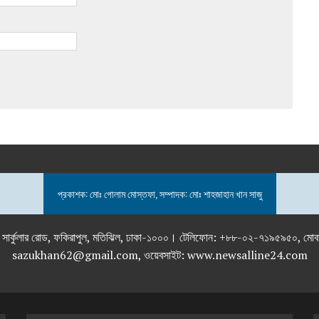
প্রকাশক: মোঃ গোলাম মোস্তফা, সম্পাদক: মোঃ শাহজাহান খান সাজু
তলা), ২৯২ ইনার সার্কুলার রোড, ফকিরাপুল, মতিঝিল, ঢাকা-১০০০। টেলিফোন: +৮৮-০২
sazukhan62@gmail.com, ওয়েবসাইট: www.newsalline24.com