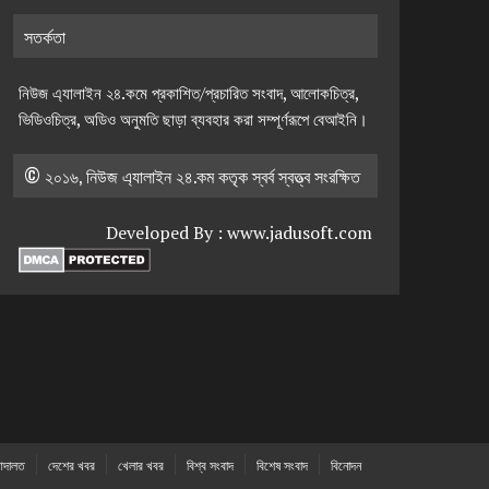
সতর্কতা
নিউজ এ্যালাইন ২৪.কমে প্রকাশিত/প্রচারিত সংবাদ, আলোকচিত্র,
ভিডিওচিত্র, অডিও অনুমতি ছাড়া ব্যবহার করা সম্পূর্ণরূপে বেআইনি।
© ২০১৬, নিউজ এ্যালাইন ২৪.কম কতৃক স্বর্ব স্বত্ত্ব সংরক্ষিত
Developed By :
www.jadusoft.com
দালত
দেশের খবর
খেলার খবর
বিশ্ব সংবাদ
বিশেষ সংবাদ
বিনোদন