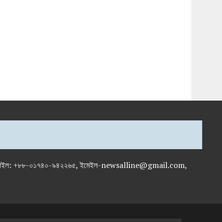
-৭১৯৫৯৫০, মোবাইল: +৮৮-০১৭৪০-৯৪২২৬৫, ইমেইল-newsalline@gmail.com,