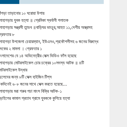
িঁপড়া তাড়ানোর ১০ ঘরোয়া উপায়
োহাগড়ায় যুবক হত্যা ॥ প্রেমিকা স্বর্নালী পলাতক
োহাগড়ায় সন্ত্রসী তান্ডব ॥বাড়িঘর ভাংচুর,আহত ১১,দেশীয় অস্ত্রসহ
্রেফতার ৮
োহাগড়া উপজেলা চেয়ারম্যান, ইউএনও,প্রকৌশলীসহ ৬ জনের বিরুদ্ধে
ুদকের ২ মামলা । গ্রেফতার ১
াংলাদেশের যে ১৪ অভিনেত্রীর সেক্স ভিডিও ফাঁস হয়েছে
োহাগড়ায় মোটরসাইকেল চোর চক্রের ১০সদস্য আটক ॥ ৪টি
োটরসাইকেল উদ্ধার
েলেদের জন্য ৮টি সেক্স হাইজিন টিপ্‌স
কদিনেই ৬-৮ জনের সাথে সেক্স করতে হয়েছে…
োহাগড়ায় মরা গরুর পচা মাংস বিক্রি আটক-১
ড়াইলের কামাল প্রতাব গ্রামে যুবককে কুপিয়ে হত্যা