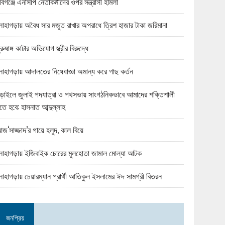
বিগঞ্জে এনসিপি নেতাকর্মীদের ওপর সন্ত্রাসী হামলা
োহাগড়ায় অবৈধ সার মজুত রাখার অপরাধে ত্রিশ হাজার টাকা জরিমানা
ুরুষাঙ্গ কাটার অভিযোগ স্ত্রীর বিরুদ্ধে
োহাগড়ায় আদালতের নিষেধাজ্ঞা অমান্য করে গাছ কর্তন
ড়াইলে জুলাই পদযাত্রা ও পথসভায় সাংগঠনিকভাবে আমাদের শক্তিশালী
তে হবে: হাসনাত আব্দুল্লাহ
জ‘সাজ্জাদ’র গায়ে হলুদ, কাল বিয়ে
োহাগড়ায় ইজিবাইক চোরের মুলহোতা জামাল মোল্যা আটক
োহাগড়ায় চেয়ারম্যান প্রার্থী আতিকুল ইসলামের ঈদ সামগ্রী বিতরন
জনপ্রিয়