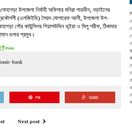
 লোহাগড়া উপজেলা নির্বাহী অফিসার মনিরা পারভীন, নড়াইলের
প
া প্রকৌশলী (এলজিইডি) সৈয়দ মোশারেফ আলী, উপজেলা উপ-
ল
গড়া পৌর কাউন্সিলর গিয়াসউদ্দিন ভূইয়া ও মিলু শরীফ, ঠিকাদার
ল
ামান ডলার প্রমুখ।
গ
ল
দ
ব
ল
ম
ছ
এ
ল
PIN
SHARE
ন
st
Next post