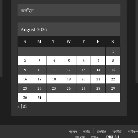
আর্কাইভ
August 2026
S
M
T
W
T
F
S
1
2
3
4
5
6
7
8
9
10
11
12
13
14
15
16
17
18
19
20
21
22
23
24
25
26
27
28
29
30
31
« Jul
প্রচ্ছদ
জাতীয়
রাজনীতি
অর্থনীতি
আইন-আ
সব খবর
আরও…
ENGLISH