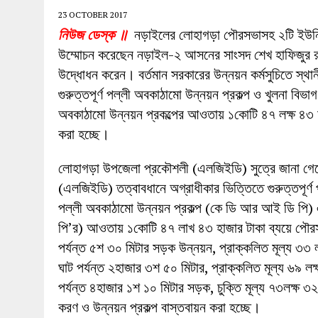
27 MAY 2026
|
লোহাগড়ায় চেয়ারম্যান প্রার্থী আতিকুল ইসল
23 OCTOBER 2017
নিউজ ডেস্ক ॥
নড়াইলের লোহাগড়া পৌরসভাসহ ২টি ইউনি
1 AUGUST 2026
|
লোহাগড়ায় জাল দলিলে নামজারি ॥ এসিল্যা
উম্মোচন করেছেন নড়াইল-২ আসনের সাংসদ শেখ হাফিজুর রহ
উদ্ধোধন করেন। বর্তমান সরকারের উন্নয়ন কর্মসুচিতে স্থ
গুরুত্তপূর্ণ পল্লী অবকাঠামো উন্নয়ন প্রকল্প ও খুলনা বি
অবকাঠামো উন্নয়ন প্রকল্পের আওতায় ১কোটি ৪৭ লক্ষ ৪৩ হ
করা হচ্ছে।
লোহাগড়া উপজেলা প্রকৌশলী (এলজিইডি) সুত্রে জানা গেছে,
(এলজিইডি) তত্বাবধানে অগ্রাধীকার ভিত্তিতে গুরুত্তপূ
পল্লী অবকাঠামো উন্নয়ন প্রকল্প (কে ডি আর আই ডি পি) 
পি’র) আওতায় ১কোটি ৪৭ লাখ ৪৩ হাজার টাকা ব্যয়ে পৌরস
পর্যন্ত ৫শ ৩০ মিটার সড়ক উন্নয়ন, প্রাক্কলিত মূল্য ৩৩
ঘাট পর্যন্ত ২হাজার ৩শ ৫০ মিটার, প্রাক্কলিত মূল্য ৬৯ 
পর্যন্ত ৪হাজার ১শ ১০ মিটার সড়ক, চুক্তি মূল্য ৭৩লক্ষ 
করণ ও উন্নয়ন প্রকল্প বাস্তবায়ন করা হচ্ছে।