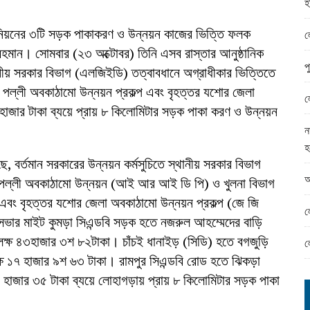
হ
ামের ঈদ সামগ্রী বিতরন
য়নের ৩টি সড়ক পাকাকরণ ও উন্নয়ন কাজের ভিত্তি ফলক
ন্ড অফিসে ভয়াবহ দুর্নীতি
ল
মান। সোমবার (২৩ অক্টোবর) তিনি এসব রাস্তার আনুষ্ঠানিক
প
ানীয় সরকার বিভাগ (এলজিইডি) তত্বাবধানে অগ্রাধীকার ভিত্তিতে
ভাগ পল্লী অবকাঠামো উন্নয়ন প্রকল্প এবং বৃহত্তর যশোর জেলা
ল
াজার টাকা ব্যয়ে প্রায় ৮ কিলোমিটার সড়ক পাকা করণ ও উন্নয়ন
ন
হ
 বর্তমান সরকারের উন্নয়ন কর্মসুচিতে স্থানীয় সরকার বিভাগ
আ
র্ণ পল্লী অবকাঠামো উন্নয়ন (আই আর আই ডি পি) ও খুলনা বিভাগ
এবং বৃহত্তর যশোর জেলা অবকাঠামো উন্নয়ন প্রকল্প (জে জি
ল
ভার মাইট কুমড়া সিএন্ডবি সড়ক হতে নজরুল আহম্মেদের বাড়ি
 লক্ষ ৪৩হাজার ৩শ ৮২টাকা। চাঁচই ধানাইড় (সিডি) হতে বগজুড়ি
ল
লক্ষ ১৭ হাজার ৯শ ৬৩ টাকা। রামপুর সিএন্ডবি রোড হতে ঝিকড়া
৩২ হাজার ৩৫ টাকা ব্যয়ে লোহাগড়ায় প্রায় ৮ কিলোমিটার সড়ক পাকা