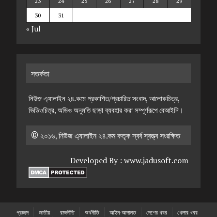
23
24
25
26
27
28
29
30
31
« Jul
সতর্কতা
নিউজ এ্যালাইন ২৪.কমে প্রকাশিত/প্রচারিত সংবাদ, আলোকচিত্র,
ভিডিওচিত্র, অডিও অনুমতি ছাড়া ব্যবহার করা সম্পূর্ণরূপে বেআইনি।
© ২০১৬, নিউজ এ্যালাইন ২৪.কম কতৃক স্বর্ব স্বত্ত্ব সংরক্ষিত
Developed By :
www.jadusoft.com
প্রচ্ছদ
জাতীয়
রাজনীতি
অর্থনীতি
আইন-আদালত
দেশের খবর
খেলার খবর