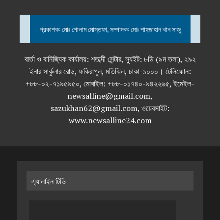
প্রকাশক: মোঃ গোলাম মোস্তফা, সম্পাদক: মোঃ শাহজাহান খান সাজু
বার্তা ও বানিজ্যিক কার্যালয়: শতাব্দী সেন্টার, স্যুইট: ৮ডি (৯ম তলা), ২৯২
ইনার সার্কুলার রোড, ফকিরাপুল, মতিঝিল, ঢাকা-১০০০। টেলিফোন:
+৮৮-০২-৭১৯৫৯৫০, মোবাইল: +৮৮-০১৭৪০-৯৪২২৬৫, ইমেইল-
newsalline@gmail.com,
sazukhan62@gmail.com, ওয়েবসাইট:
www.newsalline24.com
এ্যালাইন টিভি