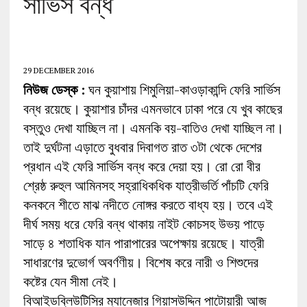
সার্ভিস বন্ধ
29 DECEMBER 2016
নিউজ ডেস্ক :
ঘন কুয়াশায় শিমুলিয়া-কাওড়াকান্দি ফেরি সার্ভিস
বন্ধ রয়েছে। কুয়াশার চাঁদর এমনভাবে ঢাকা পরে যে খুব কাছের
বস্তুও দেখা যাচ্ছিল না। এমনকি বয়-বাতিও দেখা যাচ্ছিল না।
তাই দুর্ঘটনা এড়াতে বুধবার দিবাগত রাত ৩টা থেকে দেশের
প্রধান এই ফেরি সার্ভিস বন্ধ করে দেয়া হয়। রো রো বীর
শ্রেষ্ঠ রুহুল আমিনসহ সহ্রাধিকধিক যাত্রীভর্তি পাঁচটি ফেরি
কনকনে শীতে মাঝ নদীতে নোঙ্গর করতে বাধ্য হয়। তবে এই
দীর্ঘ সময় ধরে ফেরি বন্ধ থাকায় নাইট কোচসহ উভয় পাড়ে
সাড়ে ৪ শতাধিক যান পারাপারের অপেক্ষায় রয়েছে। যাত্রী
সাধারণের দুভোর্গ অবর্ণণীয়। বিশেষ করে নারী ও শিশুদের
কষ্টের যেন সীমা নেই।
বিআইডব্লিউটিসির ম্যানেজার গিয়াসউদ্দিন পাটোয়ারী আজ