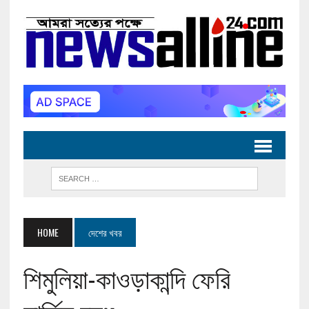
HOME
দেশের খবর
শিমুলিয়া-কাওড়াকান্দি ফেরি