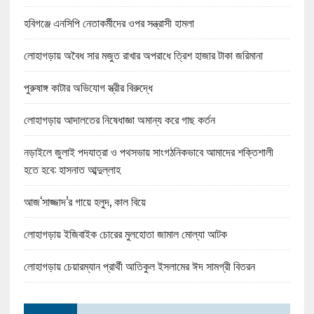
হবিগঞ্জে এনসিপি নেতাকর্মীদের ওপর সন্ত্রাসী হামলা
লোহাগড়ায় অবৈধ সার মজুত রাখার অপরাধে ত্রিশ হাজার টাকা জরিমানা
পুরুষাঙ্গ কাটার অভিযোগ স্ত্রীর বিরুদ্ধে
লোহাগড়ায় আদালতের নিষেধাজ্ঞা অমান্য করে গাছ কর্তন
নড়াইলে জুলাই পদযাত্রা ও পথসভায় সাংগঠনিকভাবে আমাদের শক্তিশালী
হতে হবে: হাসনাত আব্দুল্লাহ
আজ‘সাজ্জাদ’র গায়ে হলুদ, কাল বিয়ে
লোহাগড়ায় ইজিবাইক চোরের মুলহোতা জামাল মোল্যা আটক
লোহাগড়ায় চেয়ারম্যান প্রার্থী আতিকুল ইসলামের ঈদ সামগ্রী বিতরন