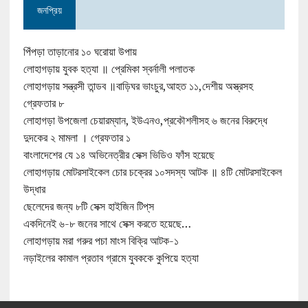
জনপ্রিয়
পিঁপড়া তাড়ানোর ১০ ঘরোয়া উপায়
লোহাগড়ায় যুবক হত্যা ॥ প্রেমিকা স্বর্নালী পলাতক
লোহাগড়ায় সন্ত্রসী তান্ডব ॥বাড়িঘর ভাংচুর,আহত ১১,দেশীয় অস্ত্রসহ
গ্রেফতার ৮
লোহাগড়া উপজেলা চেয়ারম্যান, ইউএনও,প্রকৌশলীসহ ৬ জনের বিরুদ্ধে
দুদকের ২ মামলা । গ্রেফতার ১
বাংলাদেশের যে ১৪ অভিনেত্রীর সেক্স ভিডিও ফাঁস হয়েছে
লোহাগড়ায় মোটরসাইকেল চোর চক্রের ১০সদস্য আটক ॥ ৪টি মোটরসাইকেল
উদ্ধার
ছেলেদের জন্য ৮টি সেক্স হাইজিন টিপ্‌স
একদিনেই ৬-৮ জনের সাথে সেক্স করতে হয়েছে…
লোহাগড়ায় মরা গরুর পচা মাংস বিক্রি আটক-১
নড়াইলের কামাল প্রতাব গ্রামে যুবককে কুপিয়ে হত্যা