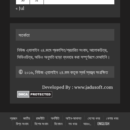
30
31
« Jul
সতর্কতা
নিউজ এ্যালাইন ২৪.কমে প্রকাশিত/প্রচারিত সংবাদ, আলোকচিত্র,
ভিডিওচিত্র, অডিও অনুমতি ছাড়া ব্যবহার করা সম্পূর্ণরূপে বেআইনি।
© ২০১৬, নিউজ এ্যালাইন ২৪.কম কতৃক স্বর্ব স্বত্ত্ব সংরক্ষিত
Developed By :
www.jadusoft.com
প্রচ্ছদ
জাতীয়
রাজনীতি
অর্থনীতি
আইন-আদালত
দেশের খবর
খেলার খবর
বিশ্ব সংবাদ
বিশেষ সংবাদ
বিনোদন
সব খবর
আরও…
ENGLISH