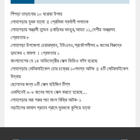
পিঁপড়া তাড়ানোর ১০ ঘরোয়া উপায়
লোহাগড়ায় যুবক হত্যা ॥ প্রেমিকা স্বর্নালী পলাতক
লোহাগড়ায় সন্ত্রসী তান্ডব ॥বাড়িঘর ভাংচুর,আহত ১১,দেশীয় অস্ত্রসহ
গ্রেফতার ৮
লোহাগড়া উপজেলা চেয়ারম্যান, ইউএনও,প্রকৌশলীসহ ৬ জনের বিরুদ্ধে
দুদকের ২ মামলা । গ্রেফতার ১
বাংলাদেশের যে ১৪ অভিনেত্রীর সেক্স ভিডিও ফাঁস হয়েছে
লোহাগড়ায় মোটরসাইকেল চোর চক্রের ১০সদস্য আটক ॥ ৪টি মোটরসাইকেল
উদ্ধার
ছেলেদের জন্য ৮টি সেক্স হাইজিন টিপ্‌স
একদিনেই ৬-৮ জনের সাথে সেক্স করতে হয়েছে…
লোহাগড়ায় মরা গরুর পচা মাংস বিক্রি আটক-১
নড়াইলের কামাল প্রতাব গ্রামে যুবককে কুপিয়ে হত্যা