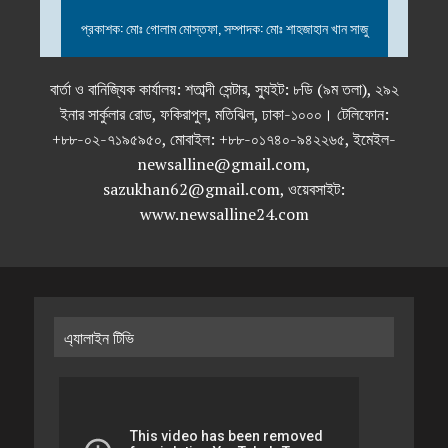
প্রকাশক: মোঃ গোলাম মোস্তফা, সম্পাদক: মোঃ শাহজাহান খান সাজু
বার্তা ও বানিজ্যিক কার্যালয়: শতাব্দী সেন্টার, স্যুইট: ৮ডি (৯ম তলা), ২৯২
ইনার সার্কুলার রোড, ফকিরাপুল, মতিঝিল, ঢাকা-১০০০। টেলিফোন:
+৮৮-০২-৭১৯৫৯৫০, মোবাইল: +৮৮-০১৭৪০-৯৪২২৬৫, ইমেইল-
newsalline@gmail.com,
sazukhan62@gmail.com, ওয়েবসাইট:
www.newsalline24.com
এ্যালাইন টিভি