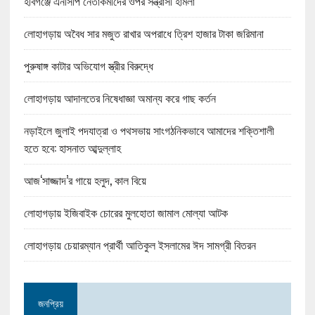
হবিগঞ্জে এনসিপি নেতাকর্মীদের ওপর সন্ত্রাসী হামলা
লোহাগড়ায় অবৈধ সার মজুত রাখার অপরাধে ত্রিশ হাজার টাকা জরিমানা
পুরুষাঙ্গ কাটার অভিযোগ স্ত্রীর বিরুদ্ধে
লোহাগড়ায় আদালতের নিষেধাজ্ঞা অমান্য করে গাছ কর্তন
নড়াইলে জুলাই পদযাত্রা ও পথসভায় সাংগঠনিকভাবে আমাদের শক্তিশালী
হতে হবে: হাসনাত আব্দুল্লাহ
আজ‘সাজ্জাদ’র গায়ে হলুদ, কাল বিয়ে
লোহাগড়ায় ইজিবাইক চোরের মুলহোতা জামাল মোল্যা আটক
লোহাগড়ায় চেয়ারম্যান প্রার্থী আতিকুল ইসলামের ঈদ সামগ্রী বিতরন
জনপ্রিয়