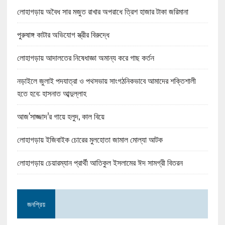
লোহাগড়ায় অবৈধ সার মজুত রাখার অপরাধে ত্রিশ হাজার টাকা জরিমানা
পুরুষাঙ্গ কাটার অভিযোগ স্ত্রীর বিরুদ্ধে
লোহাগড়ায় আদালতের নিষেধাজ্ঞা অমান্য করে গাছ কর্তন
নড়াইলে জুলাই পদযাত্রা ও পথসভায় সাংগঠনিকভাবে আমাদের শক্তিশালী
হতে হবে: হাসনাত আব্দুল্লাহ
আজ‘সাজ্জাদ’র গায়ে হলুদ, কাল বিয়ে
লোহাগড়ায় ইজিবাইক চোরের মুলহোতা জামাল মোল্যা আটক
লোহাগড়ায় চেয়ারম্যান প্রার্থী আতিকুল ইসলামের ঈদ সামগ্রী বিতরন
জনপ্রিয়