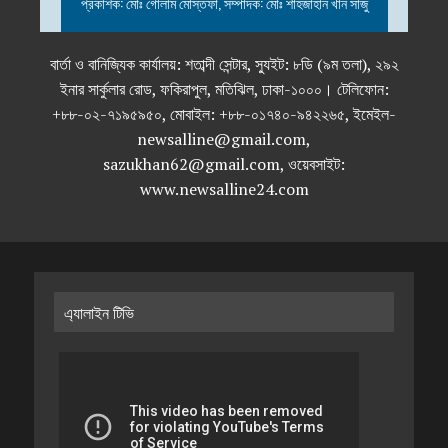
প্রকাশক: মোঃ গোলাম মোস্তফা, সম্পাদক: মোঃ শাহজাহান খান সাজু
বার্তা ও বানিজ্যিক কার্যালয়: শতাব্দী সেন্টার, স্যুইট: ৮ডি (৯ম তলা), ২৯২
ইনার সার্কুলার রোড, ফকিরাপুল, মতিঝিল, ঢাকা-১০০০। টেলিফোন:
+৮৮-০২-৭১৯৫৯৫০, মোবাইল: +৮৮-০১৭৪০-৯৪২২৬৫, ইমেইল-
newsalline@gmail.com,
sazukhan62@gmail.com, ওয়েবসাইট:
www.newsalline24.com
এ্যালাইন টিভি