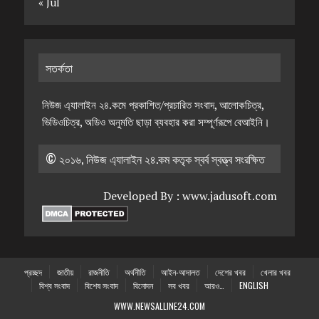
« Jul
সতর্কতা
নিউজ এ্যালাইন ২৪.কমে প্রকাশিত/প্রচারিত সংবাদ, আলোকচিত্র,
ভিডিওচিত্র, অডিও অনুমতি ছাড়া ব্যবহার করা সম্পূর্ণরূপে বেআইনি।
© ২০১৬, নিউজ এ্যালাইন ২৪.কম কতৃক স্বর্ব স্বত্ত্ব সংরক্ষিত
Developed By :
www.jadusoft.com
প্রচ্ছদ
জাতীয়
রাজনীতি
অর্থনীতি
আইন-আদালত
দেশের খবর
খেলার খবর
বিশ্ব সংবাদ
বিশেষ সংবাদ
বিনোদন
সব খবর
আরও…
ENGLISH
WWW.NEWSALLINE24.COM