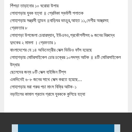
পিঁপড়া তাড়ানোর ১০ ঘরোয়া উপায়
লোহাগড়ায় যুবক হত্যা ॥ প্রেমিকা স্বর্নালী পলাতক
লোহাগড়ায় সন্ত্রসী তান্ডব ॥বাড়িঘর ভাংচুর,আহত ১১,দেশীয় অস্ত্রসহ
গ্রেফতার ৮
লোহাগড়া উপজেলা চেয়ারম্যান, ইউএনও,প্রকৌশলীসহ ৬ জনের বিরুদ্ধে
দুদকের ২ মামলা । গ্রেফতার ১
বাংলাদেশের যে ১৪ অভিনেত্রীর সেক্স ভিডিও ফাঁস হয়েছে
লোহাগড়ায় মোটরসাইকেল চোর চক্রের ১০সদস্য আটক ॥ ৪টি মোটরসাইকেল
উদ্ধার
ছেলেদের জন্য ৮টি সেক্স হাইজিন টিপ্‌স
একদিনেই ৬-৮ জনের সাথে সেক্স করতে হয়েছে…
লোহাগড়ায় মরা গরুর পচা মাংস বিক্রি আটক-১
নড়াইলের কামাল প্রতাব গ্রামে যুবককে কুপিয়ে হত্যা