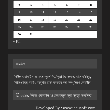
2
3
4
5
6
7
8
9
10
11
12
13
14
15
16
17
18
19
20
21
22
23
24
25
26
27
28
29
30
31
« Jul
সতর্কতা
নিউজ এ্যালাইন ২৪.কমে প্রকাশিত/প্রচারিত সংবাদ, আলোকচিত্র,
ভিডিওচিত্র, অডিও অনুমতি ছাড়া ব্যবহার করা সম্পূর্ণরূপে বেআইনি।
© ২০১৬, নিউজ এ্যালাইন ২৪.কম কতৃক স্বর্ব স্বত্ত্ব সংরক্ষিত
Developed By :
www.jadusoft.com