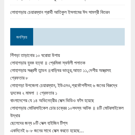
লোহাগড়ায় চেয়ারম্যান প্রার্থী আতিকুল ইসলামের ঈদ সামগ্রী বিতরন
জনপ্রিয়
পিঁপড়া তাড়ানোর ১০ ঘরোয়া উপায়
লোহাগড়ায় যুবক হত্যা ॥ প্রেমিকা স্বর্নালী পলাতক
লোহাগড়ায় সন্ত্রসী তান্ডব ॥বাড়িঘর ভাংচুর,আহত ১১,দেশীয় অস্ত্রসহ
গ্রেফতার ৮
লোহাগড়া উপজেলা চেয়ারম্যান, ইউএনও,প্রকৌশলীসহ ৬ জনের বিরুদ্ধে
দুদকের ২ মামলা । গ্রেফতার ১
বাংলাদেশের যে ১৪ অভিনেত্রীর সেক্স ভিডিও ফাঁস হয়েছে
লোহাগড়ায় মোটরসাইকেল চোর চক্রের ১০সদস্য আটক ॥ ৪টি মোটরসাইকেল
উদ্ধার
ছেলেদের জন্য ৮টি সেক্স হাইজিন টিপ্‌স
একদিনেই ৬-৮ জনের সাথে সেক্স করতে হয়েছে…