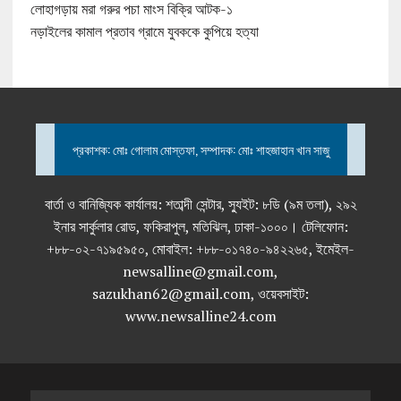
লোহাগড়ায় মরা গরুর পচা মাংস বিক্রি আটক-১
নড়াইলের কামাল প্রতাব গ্রামে যুবককে কুপিয়ে হত্যা
প্রকাশক: মোঃ গোলাম মোস্তফা, সম্পাদক: মোঃ শাহজাহান খান সাজু
বার্তা ও বানিজ্যিক কার্যালয়: শতাব্দী সেন্টার, স্যুইট: ৮ডি (৯ম তলা), ২৯২
ইনার সার্কুলার রোড, ফকিরাপুল, মতিঝিল, ঢাকা-১০০০। টেলিফোন:
+৮৮-০২-৭১৯৫৯৫০, মোবাইল: +৮৮-০১৭৪০-৯৪২২৬৫, ইমেইল-
newsalline@gmail.com,
sazukhan62@gmail.com, ওয়েবসাইট:
www.newsalline24.com