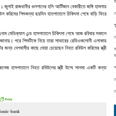
হ
ামের ঈদ সামগ্রী বিতরন
জুলাই রাজধানীর গুলশানের হলি আর্টিজান বেকারীতে জঙ্গি হামলায়
ন্ড অফিসে ভয়াবহ দুর্নীতি
ল
উল করিমের শিশুকন্যা ছয়দিন হাতপাতালে চিকিৎসা শেষে বাড়ি ফিরে
প
 এনাম মেডিক্যাল এন্ড হাসপাতালে চিকিৎসা শেষে আজ রবিবার সকালে
ল
ায় জানায়। পরে শিশুটিকে নিয়ে তারা সাভারের রেডিওকলোনী এলাকায়
র জন্য দেশবাসীর কাছে দোয়া চেয়েছেন নিহত রবিউল করিমের স্ত্রী
ন
হ
আ
লেজ হাসপাতালে নিহত রবিউলের স্ত্রী উম্মে সালমা একটি কন্যা
ল
ল