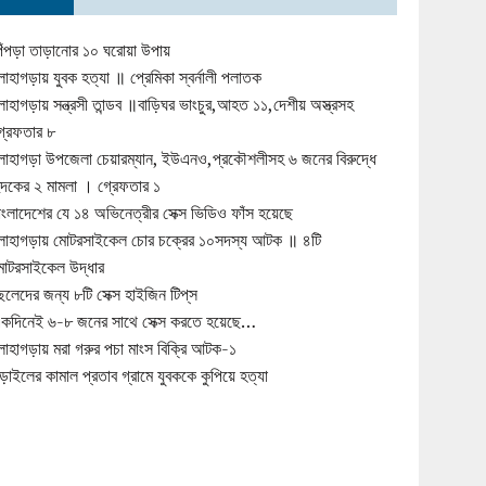
িঁপড়া তাড়ানোর ১০ ঘরোয়া উপায়
োহাগড়ায় যুবক হত্যা ॥ প্রেমিকা স্বর্নালী পলাতক
োহাগড়ায় সন্ত্রসী তান্ডব ॥বাড়িঘর ভাংচুর,আহত ১১,দেশীয় অস্ত্রসহ
্রেফতার ৮
োহাগড়া উপজেলা চেয়ারম্যান, ইউএনও,প্রকৌশলীসহ ৬ জনের বিরুদ্ধে
ুদকের ২ মামলা । গ্রেফতার ১
াংলাদেশের যে ১৪ অভিনেত্রীর সেক্স ভিডিও ফাঁস হয়েছে
োহাগড়ায় মোটরসাইকেল চোর চক্রের ১০সদস্য আটক ॥ ৪টি
োটরসাইকেল উদ্ধার
েলেদের জন্য ৮টি সেক্স হাইজিন টিপ্‌স
কদিনেই ৬-৮ জনের সাথে সেক্স করতে হয়েছে…
োহাগড়ায় মরা গরুর পচা মাংস বিক্রি আটক-১
ড়াইলের কামাল প্রতাব গ্রামে যুবককে কুপিয়ে হত্যা