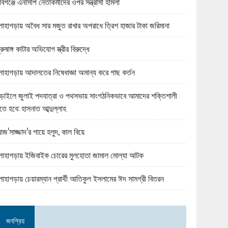
বিগঞ্জে এনসিপি নেতাকর্মীদের ওপর সন্ত্রাসী হামলা
োহাগড়ায় অবৈধ সার মজুত রাখার অপরাধে ত্রিশ হাজার টাকা জরিমানা
ুরুষাঙ্গ কাটার অভিযোগ স্ত্রীর বিরুদ্ধে
োহাগড়ায় আদালতের নিষেধাজ্ঞা অমান্য করে গাছ কর্তন
ড়াইলে জুলাই পদযাত্রা ও পথসভায় সাংগঠনিকভাবে আমাদের শক্তিশালী
তে হবে: হাসনাত আব্দুল্লাহ
জ‘সাজ্জাদ’র গায়ে হলুদ, কাল বিয়ে
োহাগড়ায় ইজিবাইক চোরের মুলহোতা জামাল মোল্যা আটক
োহাগড়ায় চেয়ারম্যান প্রার্থী আতিকুল ইসলামের ঈদ সামগ্রী বিতরন
জনপ্রিয়