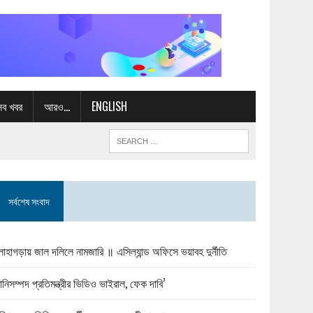
সব খবর
আরও…
ENGLISH
সর্বশেষ সংবাদ
োহাগড়ায় জাল দলিলে নামজারি ॥ এসিল্যান্ড অফিসে ভয়াবহ দুর্নীতি
ানিসম্পদ প্রতিমন্ত্রীর ভিডিও ভাইরাল, ফেক দাবি’