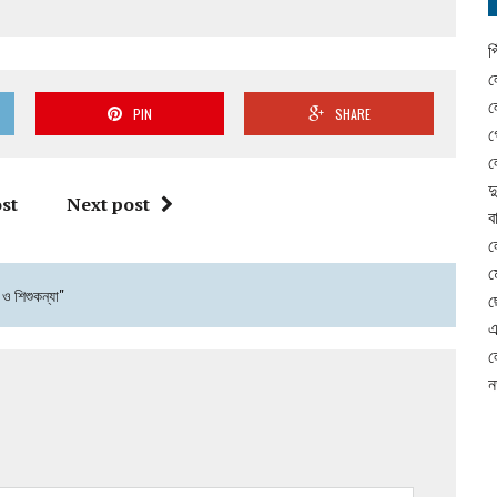
প
ল
ল
PIN
SHARE
গ
ল
দ
st
Next post
ব
ল
ম
 ও শিশুকন্যা"
ছ
এ
ল
ন