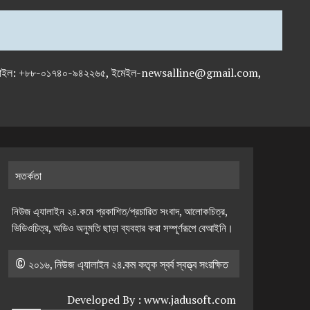
-৭১৯৫৯৫০, মোবাইল: +৮৮-০১৭৪০-৯৪২২৬৫, ইমেইল-newsalline@gmail.com,
সতর্কতা
নিউজ এ্যালাইন ২৪.কমে প্রকাশিত/প্রচারিত সংবাদ, আলোকচিত্র,
ভিডিওচিত্র, অডিও অনুমতি ছাড়া ব্যবহার করা সম্পূর্ণরূপে বেআইনি।
© ২০১৬, নিউজ এ্যালাইন ২৪.কম কতৃক স্বর্ব স্বত্ত্ব সংরক্ষিত
Developed By :
www.jadusoft.com