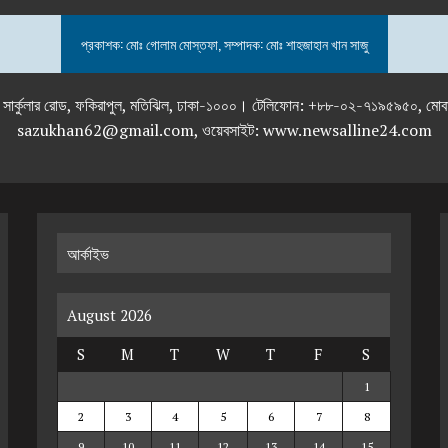
প্রকাশক: মোঃ গোলাম মোস্তফা, সম্পাদক: মোঃ শাহজাহান খান সাজু
তলা), ২৯২ ইনার সার্কুলার রোড, ফকিরাপুল, মতিঝিল, ঢাকা-১০০০। টেলিফোন: +৮৮-০২
sazukhan62@gmail.com, ওয়েবসাইট: www.newsalline24.com
আর্কাইভ
August 2026
S
M
T
W
T
F
S
1
2
3
4
5
6
7
8
9
10
11
12
13
14
15