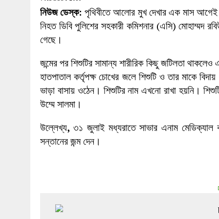
27 MAY 2026
|
লোহাগড়ায় চেয়ারম্যান প্রার্থী আতিকুল ইসল
নিউজ ডেস্ক:
পৃথিবীতে আলোর মুখ দেখার এক মাস আগেই ১ 
1 AUGUST 2026
|
লোহাগড়ায় জাল দলিলে নামজারি ॥ এসিল্যা
নিহত ডিবি পুলিশের সহকারী কমিশনার (এসি) মোহাম্মদ রবি
গেছে।
জন্মের পর শিশুটির সামান্য শারীরিক কিছু জটিলতা থাকলেও
হাতপাতাল কর্তৃপক্ষ চোখের জলে শিশুটি ও তার মাকে বিদ
ভাড়া বাসায় ওঠেন। শিশুটির নাম এখনো রাখা হয়নি। শিশুটি
উম্মে সালমা।
উল্লেখ্য
,
৩১ জুলাই মধ্যরাতে সাভার এনাম মেডিক্যাল ক
সন্তানের জন্ম দেন।