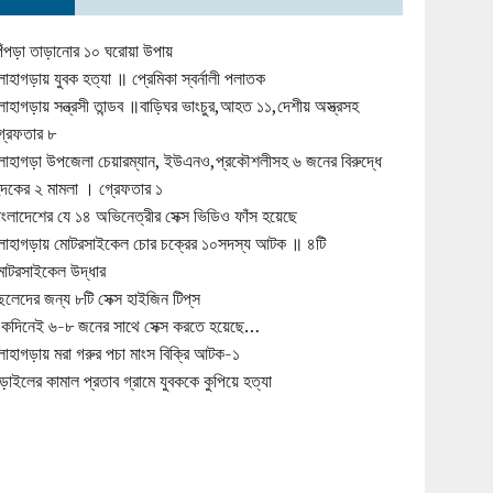
িঁপড়া তাড়ানোর ১০ ঘরোয়া উপায়
োহাগড়ায় যুবক হত্যা ॥ প্রেমিকা স্বর্নালী পলাতক
োহাগড়ায় সন্ত্রসী তান্ডব ॥বাড়িঘর ভাংচুর,আহত ১১,দেশীয় অস্ত্রসহ
্রেফতার ৮
োহাগড়া উপজেলা চেয়ারম্যান, ইউএনও,প্রকৌশলীসহ ৬ জনের বিরুদ্ধে
ুদকের ২ মামলা । গ্রেফতার ১
াংলাদেশের যে ১৪ অভিনেত্রীর সেক্স ভিডিও ফাঁস হয়েছে
োহাগড়ায় মোটরসাইকেল চোর চক্রের ১০সদস্য আটক ॥ ৪টি
োটরসাইকেল উদ্ধার
েলেদের জন্য ৮টি সেক্স হাইজিন টিপ্‌স
কদিনেই ৬-৮ জনের সাথে সেক্স করতে হয়েছে…
োহাগড়ায় মরা গরুর পচা মাংস বিক্রি আটক-১
ড়াইলের কামাল প্রতাব গ্রামে যুবককে কুপিয়ে হত্যা