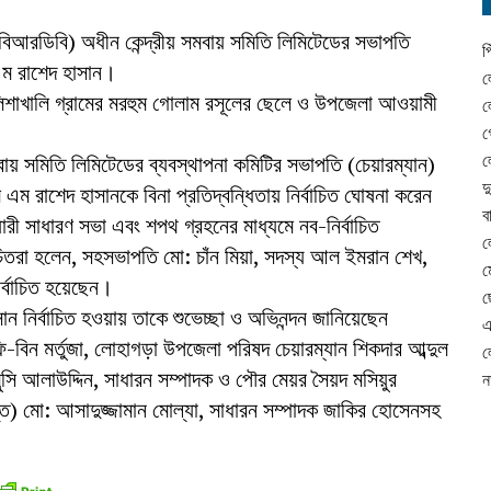
িআরডিবি) অধীন কেন্দ্রীয় সমবায় সমিতি লিমিটেডের সভাপতি
প
 এম রাশেদ হাসান।
ল
িশাখালি গ্রামের মরহুম গোলাম রসূলের ছেলে ও উপজেলা আওয়ামী
ল
গ
ল
মবায় সমিতি লিমিটেডের ব্যবস্থাপনা কমিটির সভাপতি (চেয়ারম্যান)
দ
ম এম রাশেদ হাসানকে বিনা প্রতিদ্বন্ধিতায় নির্বাচিত ঘোষনা করেন
ব
ারী সাধারণ সভা এবং শপথ গ্রহনের মাধ্যমে নব-নির্বাচিত
ল
বাচিতরা হলেন, সহসভাপতি মো: চাঁন মিয়া, সদস্য আল ইমরান শেখ,
ম
র্বাচিত হয়েছেন।
ছ
ন নির্বাচিত হওয়ায় তাকে শুভেচ্ছা ও অভিনন্দন জানিয়েছেন
এ
-বিন মর্তুজা, লোহাগড়া উপজেলা পরিষদ চেয়ারম্যান শিকদার আব্দুল
ল
্সি আলাউদ্দিন, সাধারন সম্পাদক ও পৌর মেয়র সৈয়দ মসিয়ুর
ন
) মো: আসাদুজ্জামান মোল্যা, সাধারন সম্পাদক জাকির হোসেনসহ