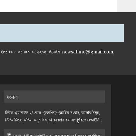
-৭১৯৫৯৫০, মোবাইল: +৮৮-০১৭৪০-৯৪২২৬৫, ইমেইল-newsalline@gmail.com,
সতর্কতা
নিউজ এ্যালাইন ২৪.কমে প্রকাশিত/প্রচারিত সংবাদ, আলোকচিত্র,
ভিডিওচিত্র, অডিও অনুমতি ছাড়া ব্যবহার করা সম্পূর্ণরূপে বেআইনি।
© ২০১৬, নিউজ এ্যালাইন ২৪.কম কতৃক স্বর্ব স্বত্ত্ব সংরক্ষিত