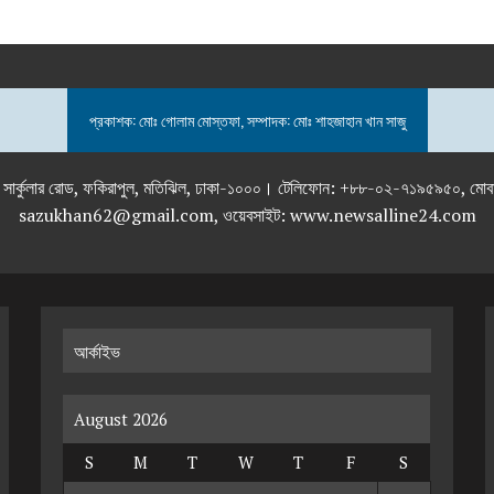
প্রকাশক: মোঃ গোলাম মোস্তফা, সম্পাদক: মোঃ শাহজাহান খান সাজু
তলা), ২৯২ ইনার সার্কুলার রোড, ফকিরাপুল, মতিঝিল, ঢাকা-১০০০। টেলিফোন: +৮৮-০২
sazukhan62@gmail.com, ওয়েবসাইট: www.newsalline24.com
আর্কাইভ
August 2026
S
M
T
W
T
F
S