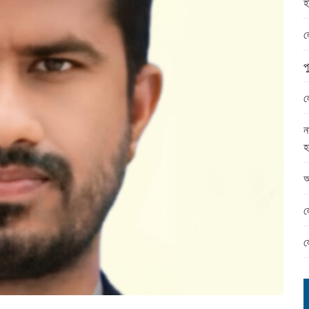
হ
ামের ঈদ সামগ্রী বিতরন
ন্ড অফিসে ভয়াবহ দুর্নীতি
ল
প
ল
ন
হ
আ
ল
ল