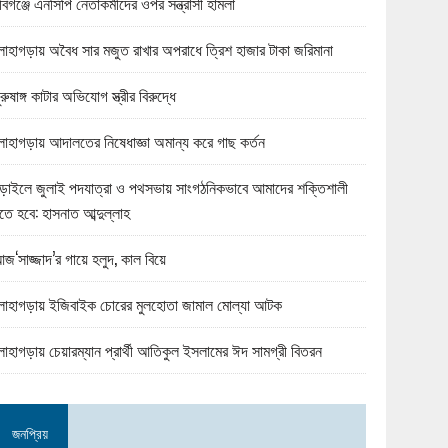
বিগঞ্জে এনসিপি নেতাকর্মীদের ওপর সন্ত্রাসী হামলা
োহাগড়ায় অবৈধ সার মজুত রাখার অপরাধে ত্রিশ হাজার টাকা জরিমানা
ুরুষাঙ্গ কাটার অভিযোগ স্ত্রীর বিরুদ্ধে
োহাগড়ায় আদালতের নিষেধাজ্ঞা অমান্য করে গাছ কর্তন
ড়াইলে জুলাই পদযাত্রা ও পথসভায় সাংগঠনিকভাবে আমাদের শক্তিশালী
তে হবে: হাসনাত আব্দুল্লাহ
জ‘সাজ্জাদ’র গায়ে হলুদ, কাল বিয়ে
োহাগড়ায় ইজিবাইক চোরের মুলহোতা জামাল মোল্যা আটক
োহাগড়ায় চেয়ারম্যান প্রার্থী আতিকুল ইসলামের ঈদ সামগ্রী বিতরন
জনপ্রিয়