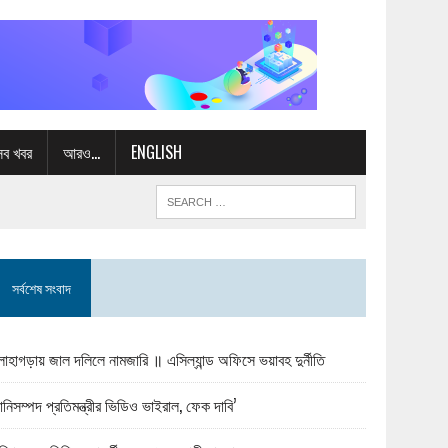
সব খবর
আরও…
ENGLISH
সর্বশেষ সংবাদ
োহাগড়ায় জাল দলিলে নামজারি ॥ এসিল্যান্ড অফিসে ভয়াবহ দুর্নীতি
ানিসম্পদ প্রতিমন্ত্রীর ভিডিও ভাইরাল, ফেক দাবি’