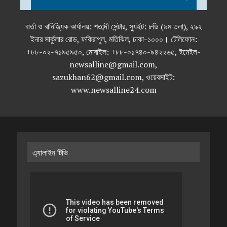
বার্তা ও বানিজ্যিক কার্যালয়: শতাব্দী সেন্টার, স্যুইট: ৮ডি (৯ম তলা), ২৯২
ইনার সার্কুলার রোড, ফকিরাপুল, মতিঝিল, ঢাকা-১০০০। টেলিফোন:
+৮৮-০২-৭১৯৫৯৫০, মোবাইল: +৮৮-০১৭৪০-৯৪২২৬৫, ইমেইল-
newsalline@gmail.com,
sazukhan62@gmail.com, ওয়েবসাইট:
www.newsalline24.com
এ্যালাইন টিভি