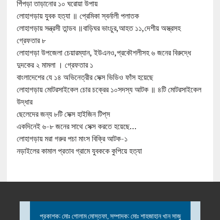
পিঁপড়া তাড়ানোর ১০ ঘরোয়া উপায়
লোহাগড়ায় যুবক হত্যা ॥ প্রেমিকা স্বর্নালী পলাতক
লোহাগড়ায় সন্ত্রসী তান্ডব ॥বাড়িঘর ভাংচুর,আহত ১১,দেশীয় অস্ত্রসহ
গ্রেফতার ৮
লোহাগড়া উপজেলা চেয়ারম্যান, ইউএনও,প্রকৌশলীসহ ৬ জনের বিরুদ্ধে
দুদকের ২ মামলা । গ্রেফতার ১
বাংলাদেশের যে ১৪ অভিনেত্রীর সেক্স ভিডিও ফাঁস হয়েছে
লোহাগড়ায় মোটরসাইকেল চোর চক্রের ১০সদস্য আটক ॥ ৪টি মোটরসাইকেল
উদ্ধার
ছেলেদের জন্য ৮টি সেক্স হাইজিন টিপ্‌স
একদিনেই ৬-৮ জনের সাথে সেক্স করতে হয়েছে…
লোহাগড়ায় মরা গরুর পচা মাংস বিক্রি আটক-১
নড়াইলের কামাল প্রতাব গ্রামে যুবককে কুপিয়ে হত্যা
প্রকাশক: মোঃ গোলাম মোস্তফা, সম্পাদক: মোঃ শাহজাহান খান সাজু