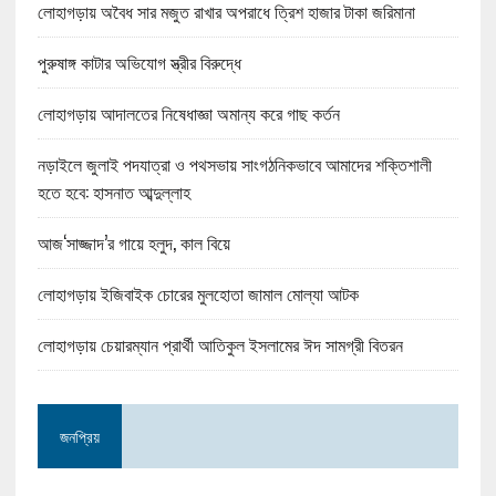
লোহাগড়ায় অবৈধ সার মজুত রাখার অপরাধে ত্রিশ হাজার টাকা জরিমানা
পুরুষাঙ্গ কাটার অভিযোগ স্ত্রীর বিরুদ্ধে
লোহাগড়ায় আদালতের নিষেধাজ্ঞা অমান্য করে গাছ কর্তন
নড়াইলে জুলাই পদযাত্রা ও পথসভায় সাংগঠনিকভাবে আমাদের শক্তিশালী
হতে হবে: হাসনাত আব্দুল্লাহ
আজ‘সাজ্জাদ’র গায়ে হলুদ, কাল বিয়ে
লোহাগড়ায় ইজিবাইক চোরের মুলহোতা জামাল মোল্যা আটক
লোহাগড়ায় চেয়ারম্যান প্রার্থী আতিকুল ইসলামের ঈদ সামগ্রী বিতরন
জনপ্রিয়