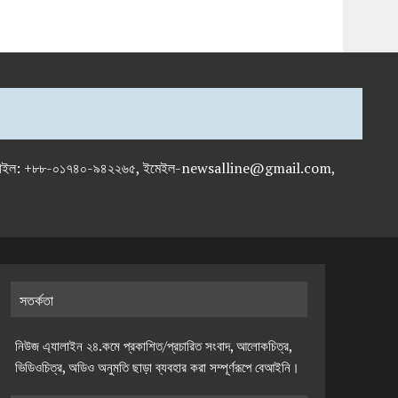
-৭১৯৫৯৫০, মোবাইল: +৮৮-০১৭৪০-৯৪২২৬৫, ইমেইল-newsalline@gmail.com,
সতর্কতা
নিউজ এ্যালাইন ২৪.কমে প্রকাশিত/প্রচারিত সংবাদ, আলোকচিত্র,
ভিডিওচিত্র, অডিও অনুমতি ছাড়া ব্যবহার করা সম্পূর্ণরূপে বেআইনি।