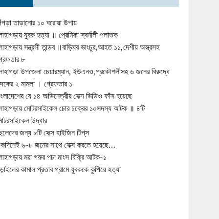
িঁপড়া তাড়ানোর ১০ ঘরোয়া উপায়
োহাগড়ায় যুবক হত্যা ॥ প্রেমিকা স্বর্নালী পলাতক
োহাগড়ায় সন্ত্রসী তান্ডব ॥বাড়িঘর ভাংচুর,আহত ১১,দেশীয় অস্ত্রসহ
্রেফতার ৮
োহাগড়া উপজেলা চেয়ারম্যান, ইউএনও,প্রকৌশলীসহ ৬ জনের বিরুদ্ধে
ুদকের ২ মামলা । গ্রেফতার ১
াংলাদেশের যে ১৪ অভিনেত্রীর সেক্স ভিডিও ফাঁস হয়েছে
োহাগড়ায় মোটরসাইকেল চোর চক্রের ১০সদস্য আটক ॥ ৪টি
োটরসাইকেল উদ্ধার
েলেদের জন্য ৮টি সেক্স হাইজিন টিপ্‌স
কদিনেই ৬-৮ জনের সাথে সেক্স করতে হয়েছে…
োহাগড়ায় মরা গরুর পচা মাংস বিক্রি আটক-১
ড়াইলের কামাল প্রতাব গ্রামে যুবককে কুপিয়ে হত্যা