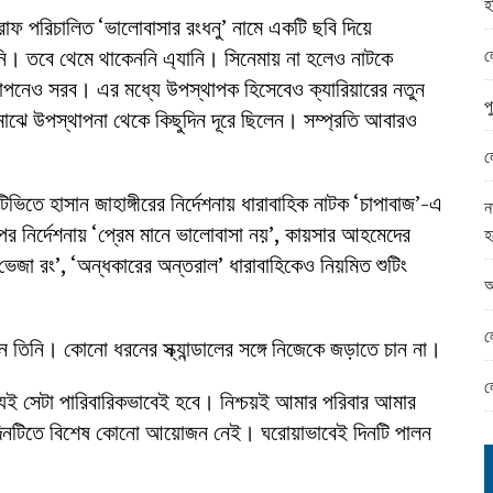
হ
ামের ঈদ সামগ্রী বিতরন
 পরিচালিত ‘ভালোবাসার রংধনু’ নামে একটি ছবি দিয়ে
ন্ড অফিসে ভয়াবহ দুর্নীতি
ল
ি। তবে থেমে থাকেননি এ্যানি। সিনেমায় না হলেও নাটকে
ঞাপনেও সরব। এর মধ্যে উপস্থাপক হিসেবেও ক্যারিয়ারের নতুন
প
মাঝে উপস্থাপনা থেকে কিছুদিন দূরে ছিলেন। সম্প্রতি আবারও
ল
িতে হাসান জাহাঙ্গীরের নির্দেশনায় ধারাবাহিক নাটক ‘চাপাবাজ’-এ
ন
 নির্দেশনায় ‘প্রেম মানে ভালোবাসা নয়’, কায়সার আহমেদের
হ
 ভেজা রং’, ‘অন্ধকারের অন্তরাল’ ধারাবাহিকেও নিয়মিত শুটিং
আ
ল
তিনি। কোনো ধরনের স্ক্যান্ডালের সঙ্গে নিজেকে জড়াতে চান না।
ল
্যই সেটা পারিবারিকভাবেই হবে। নিশ্চয়ই আমার পরিবার আমার
 দিনটিতে বিশেষ কোনো আয়োজন নেই। ঘরোয়াভাবেই দিনটি পালন