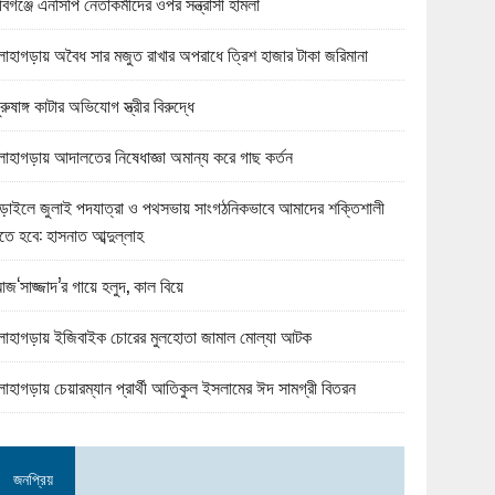
বিগঞ্জে এনসিপি নেতাকর্মীদের ওপর সন্ত্রাসী হামলা
োহাগড়ায় অবৈধ সার মজুত রাখার অপরাধে ত্রিশ হাজার টাকা জরিমানা
ুরুষাঙ্গ কাটার অভিযোগ স্ত্রীর বিরুদ্ধে
োহাগড়ায় আদালতের নিষেধাজ্ঞা অমান্য করে গাছ কর্তন
ড়াইলে জুলাই পদযাত্রা ও পথসভায় সাংগঠনিকভাবে আমাদের শক্তিশালী
তে হবে: হাসনাত আব্দুল্লাহ
জ‘সাজ্জাদ’র গায়ে হলুদ, কাল বিয়ে
োহাগড়ায় ইজিবাইক চোরের মুলহোতা জামাল মোল্যা আটক
োহাগড়ায় চেয়ারম্যান প্রার্থী আতিকুল ইসলামের ঈদ সামগ্রী বিতরন
জনপ্রিয়