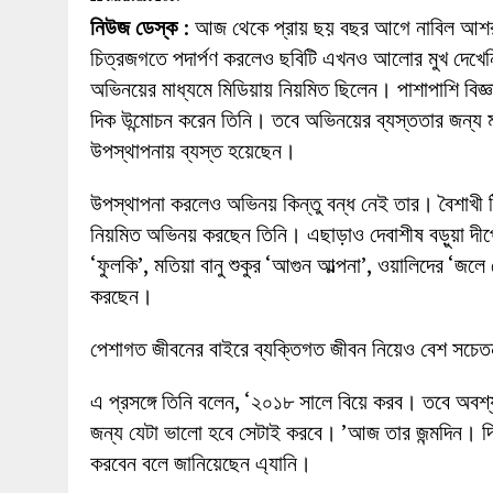
27 MAY 2026
|
লোহাগড়ায় চেয়ারম্যান প্রার্থী আতিকুল ইসল
নিউজ ডেস্ক
: আজ থেকে প্রায় ছয় বছর আগে নাবিল আশরাফ
1 AUGUST 2026
|
লোহাগড়ায় জাল দলিলে নামজারি ॥ এসিল্যা
চিত্রজগতে পদার্পণ করলেও ছবিটি এখনও আলোর মুখ দেখেন
অভিনয়ের মাধ্যমে মিডিয়ায় নিয়মিত ছিলেন। পাশাপাশি বিজ্
দিক উন্মোচন করেন তিনি। তবে অভিনয়ের ব্যস্ততার জন্য 
উপস্থাপনায় ব্যস্ত হয়েছেন।
উপস্থাপনা করলেও অভিনয় কিন্তু বন্ধ নেই তার। বৈশাখী টিভ
নিয়মিত অভিনয় করছেন তিনি। এছাড়াও দেবাশীষ বড়ুয়া দীপের
‘ফুলকি’, মতিয়া বানু শুকুর ‘আগুন আল্পনা’, ওয়ালিদের ‘জলে
করছেন।
পেশাগত জীবনের বাইরে ব্যক্তিগত জীবন নিয়েও বেশ সচেতন 
এ প্রসঙ্গে তিনি বলেন, ‘২০১৮ সালে বিয়ে করব। তবে অবশ
জন্য যেটা ভালো হবে সেটাই করবে। ’আজ তার জন্মদিন।
করবেন বলে জানিয়েছেন এ্যানি।