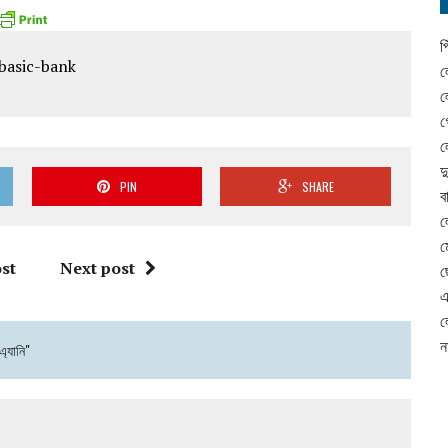
প
ল
ল
গ
ল
দ
PIN
SHARE
ব
ল
ম
st
Next post
ছ
এ
ল
ন
্যানি"