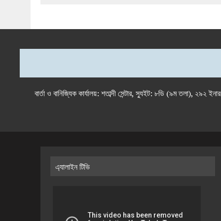
বার্তা ও বানিজ্যিক কার্যালয়: শতাব্দী সেন্টার, স্যুইট: ৮ডি (৯ম 
এ্যালাইন টিভি