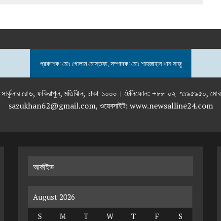
প্রকাশক: মোঃ গোলাম মোস্তফা, সম্পাদক: মোঃ শাহজাহান খান সাজু
তলা), ২৯২ ইনার সার্কুলার রোড, ফকিরাপুল, মতিঝিল, ঢাকা-১০০০। টেলিফোন: +৮৮-০২
sazukhan62@gmail.com, ওয়েবসাইট: www.newsalline24.com
আর্কাইভ
August 2026
S
M
T
W
T
F
S