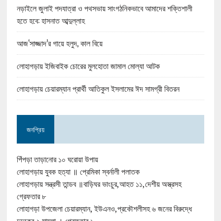
নড়াইলে জুলাই পদযাত্রা ও পথসভায় সাংগঠনিকভাবে আমাদের শক্তিশালী
হতে হবে: হাসনাত আব্দুল্লাহ
আজ‘সাজ্জাদ’র গায়ে হলুদ, কাল বিয়ে
লোহাগড়ায় ইজিবাইক চোরের মুলহোতা জামাল মোল্যা আটক
লোহাগড়ায় চেয়ারম্যান প্রার্থী আতিকুল ইসলামের ঈদ সামগ্রী বিতরন
জনপ্রিয়
পিঁপড়া তাড়ানোর ১০ ঘরোয়া উপায়
লোহাগড়ায় যুবক হত্যা ॥ প্রেমিকা স্বর্নালী পলাতক
লোহাগড়ায় সন্ত্রসী তান্ডব ॥বাড়িঘর ভাংচুর,আহত ১১,দেশীয় অস্ত্রসহ
গ্রেফতার ৮
লোহাগড়া উপজেলা চেয়ারম্যান, ইউএনও,প্রকৌশলীসহ ৬ জনের বিরুদ্ধে