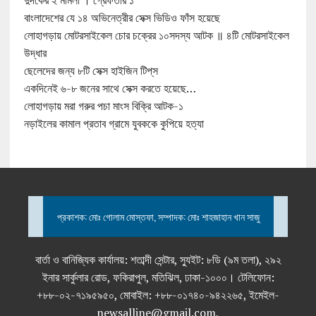
দুদকের ২ মামলা । গ্রেফতার ১
বাংলাদেশের যে ১৪ অভিনেত্রীর সেক্স ভিডিও ফাঁস হয়েছে
লোহাগড়ায় মোটরসাইকেল চোর চক্রের ১০সদস্য আটক ॥ ৪টি মোটরসাইকেল
উদ্ধার
ছেলেদের জন্য ৮টি সেক্স হাইজিন টিপ্‌স
একদিনেই ৬-৮ জনের সাথে সেক্স করতে হয়েছে…
লোহাগড়ায় মরা গরুর পচা মাংস বিক্রি আটক-১
নড়াইলের কামাল প্রতাব গ্রামে যুবককে কুপিয়ে হত্যা
প্রকাশক: মোঃ গোলাম মোস্তফা, সম্পাদক: মোঃ শাহজাহান খান সাজু
বার্তা ও বানিজ্যিক কার্যালয়: শতাব্দী সেন্টার, স্যুইট: ৮ডি (৯ম তলা), ২৯২
ইনার সার্কুলার রোড, ফকিরাপুল, মতিঝিল, ঢাকা-১০০০। টেলিফোন:
+৮৮-০২-৭১৯৫৯৫০, মোবাইল: +৮৮-০১৭৪০-৯৪২২৬৫, ইমেইল-
newsalline@gmail.com,