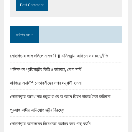
সর্বশেষ সংবাদ
লোহাগড়ায় জাল দলিলে নামজারি ॥ এসিল্যান্ড অফিসে ভয়াবহ দুর্নীতি
পানিসম্পদ প্রতিমন্ত্রীর ভিডিও ভাইরাল, ফেক দাবি’
হবিগঞ্জে এনসিপি নেতাকর্মীদের ওপর সন্ত্রাসী হামলা
লোহাগড়ায় অবৈধ সার মজুত রাখার অপরাধে ত্রিশ হাজার টাকা জরিমানা
পুরুষাঙ্গ কাটার অভিযোগ স্ত্রীর বিরুদ্ধে
লোহাগড়ায় আদালতের নিষেধাজ্ঞা অমান্য করে গাছ কর্তন