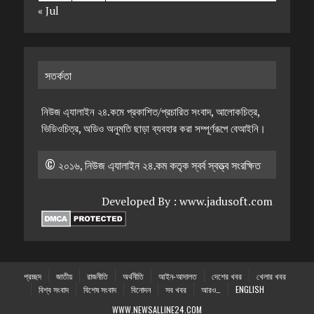
« Jul
সতর্কতা
নিউজ এ্যালাইন ২৪.কমে প্রকাশিত/প্রচারিত সংবাদ, আলোকচিত্র,
ভিডিওচিত্র, অডিও অনুমতি ছাড়া ব্যবহার করা সম্পূর্ণরূপে বেআইনি।
© ২০১৬, নিউজ এ্যালাইন ২৪.কম কতৃক স্বর্ব স্বত্ত্ব সংরক্ষিত
Developed By :
www.jadusoft.com
প্রচ্ছদ
জাতীয়
রাজনীতি
অর্থনীতি
আইন-আদালত
দেশের খবর
খেলার খবর
বিশ্ব সংবাদ
বিশেষ সংবাদ
বিনোদন
সব খবর
আরও…
ENGLISH
WWW.NEWSALLINE24.COM