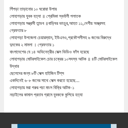
পিঁপড়া তাড়ানোর ১০ ঘরোয়া উপায়
লোহাগড়ায় যুবক হত্যা ॥ প্রেমিকা স্বর্নালী পলাতক
লোহাগড়ায় সন্ত্রসী তান্ডব ॥বাড়িঘর ভাংচুর,আহত ১১,দেশীয় অস্ত্রসহ
গ্রেফতার ৮
লোহাগড়া উপজেলা চেয়ারম্যান, ইউএনও,প্রকৌশলীসহ ৬ জনের বিরুদ্ধে
দুদকের ২ মামলা । গ্রেফতার ১
বাংলাদেশের যে ১৪ অভিনেত্রীর সেক্স ভিডিও ফাঁস হয়েছে
লোহাগড়ায় মোটরসাইকেল চোর চক্রের ১০সদস্য আটক ॥ ৪টি মোটরসাইকেল
উদ্ধার
ছেলেদের জন্য ৮টি সেক্স হাইজিন টিপ্‌স
একদিনেই ৬-৮ জনের সাথে সেক্স করতে হয়েছে…
লোহাগড়ায় মরা গরুর পচা মাংস বিক্রি আটক-১
নড়াইলের কামাল প্রতাব গ্রামে যুবককে কুপিয়ে হত্যা