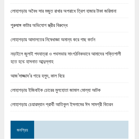
লোহাগড়ায় অবৈধ সার মজুত রাখার অপরাধে ত্রিশ হাজার টাকা জরিমানা
পুরুষাঙ্গ কাটার অভিযোগ স্ত্রীর বিরুদ্ধে
লোহাগড়ায় আদালতের নিষেধাজ্ঞা অমান্য করে গাছ কর্তন
নড়াইলে জুলাই পদযাত্রা ও পথসভায় সাংগঠনিকভাবে আমাদের শক্তিশালী
হতে হবে: হাসনাত আব্দুল্লাহ
আজ‘সাজ্জাদ’র গায়ে হলুদ, কাল বিয়ে
লোহাগড়ায় ইজিবাইক চোরের মুলহোতা জামাল মোল্যা আটক
লোহাগড়ায় চেয়ারম্যান প্রার্থী আতিকুল ইসলামের ঈদ সামগ্রী বিতরন
জনপ্রিয়