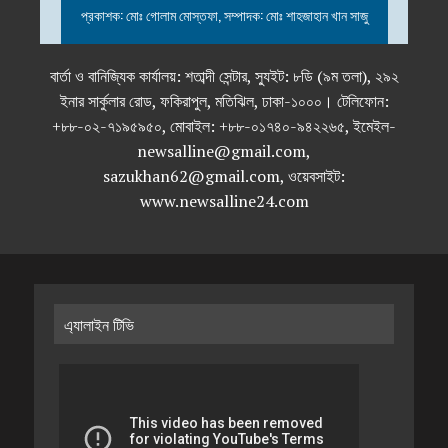
প্রকাশক: মোঃ গোলাম মোস্তফা, সম্পাদক: মোঃ শাহজাহান খান সাজু
বার্তা ও বানিজ্যিক কার্যালয়: শতাব্দী সেন্টার, স্যুইট: ৮ডি (৯ম তলা), ২৯২
ইনার সার্কুলার রোড, ফকিরাপুল, মতিঝিল, ঢাকা-১০০০। টেলিফোন:
+৮৮-০২-৭১৯৫৯৫০, মোবাইল: +৮৮-০১৭৪০-৯৪২২৬৫, ইমেইল-
newsalline@gmail.com,
sazukhan62@gmail.com, ওয়েবসাইট:
www.newsalline24.com
এ্যালাইন টিভি