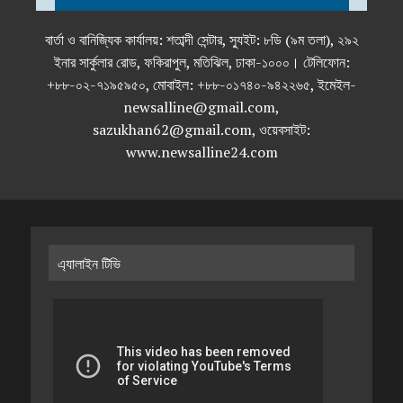
বার্তা ও বানিজ্যিক কার্যালয়: শতাব্দী সেন্টার, স্যুইট: ৮ডি (৯ম তলা), ২৯২
ইনার সার্কুলার রোড, ফকিরাপুল, মতিঝিল, ঢাকা-১০০০। টেলিফোন:
+৮৮-০২-৭১৯৫৯৫০, মোবাইল: +৮৮-০১৭৪০-৯৪২২৬৫, ইমেইল-
newsalline@gmail.com,
sazukhan62@gmail.com, ওয়েবসাইট:
www.newsalline24.com
এ্যালাইন টিভি