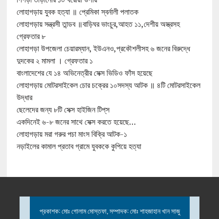
লোহাগড়ায় যুবক হত্যা ॥ প্রেমিকা স্বর্নালী পলাতক
লোহাগড়ায় সন্ত্রসী তান্ডব ॥বাড়িঘর ভাংচুর,আহত ১১,দেশীয় অস্ত্রসহ
গ্রেফতার ৮
লোহাগড়া উপজেলা চেয়ারম্যান, ইউএনও,প্রকৌশলীসহ ৬ জনের বিরুদ্ধে
দুদকের ২ মামলা । গ্রেফতার ১
বাংলাদেশের যে ১৪ অভিনেত্রীর সেক্স ভিডিও ফাঁস হয়েছে
লোহাগড়ায় মোটরসাইকেল চোর চক্রের ১০সদস্য আটক ॥ ৪টি মোটরসাইকেল
উদ্ধার
ছেলেদের জন্য ৮টি সেক্স হাইজিন টিপ্‌স
একদিনেই ৬-৮ জনের সাথে সেক্স করতে হয়েছে…
লোহাগড়ায় মরা গরুর পচা মাংস বিক্রি আটক-১
নড়াইলের কামাল প্রতাব গ্রামে যুবককে কুপিয়ে হত্যা
প্রকাশক: মোঃ গোলাম মোস্তফা, সম্পাদক: মোঃ শাহজাহান খান সাজু