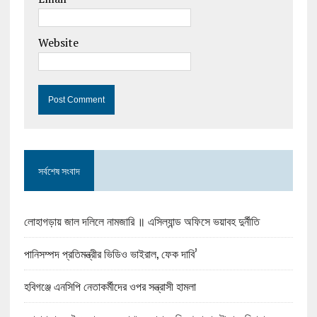
Website
সর্বশেষ সংবাদ
লোহাগড়ায় জাল দলিলে নামজারি ॥ এসিল্যান্ড অফিসে ভয়াবহ দুর্নীতি
পানিসম্পদ প্রতিমন্ত্রীর ভিডিও ভাইরাল, ফেক দাবি’
হবিগঞ্জে এনসিপি নেতাকর্মীদের ওপর সন্ত্রাসী হামলা