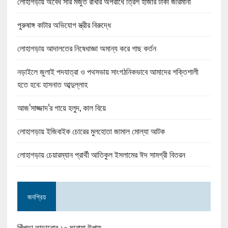
লোহাগড়ায় অবৈধ সার মজুত রাখার অপরাধে ত্রিশ হাজার টাকা জরিমানা
পুরুষাঙ্গ কাটার অভিযোগ স্ত্রীর বিরুদ্ধে
লোহাগড়ায় আদালতের নিষেধাজ্ঞা অমান্য করে গাছ কর্তন
নড়াইলে জুলাই পদযাত্রা ও পথসভায় সাংগঠনিকভাবে আমাদের শক্তিশালী
হতে হবে: হাসনাত আব্দুল্লাহ
আজ‘সাজ্জাদ’র গায়ে হলুদ, কাল বিয়ে
লোহাগড়ায় ইজিবাইক চোরের মুলহোতা জামাল মোল্যা আটক
লোহাগড়ায় চেয়ারম্যান প্রার্থী আতিকুল ইসলামের ঈদ সামগ্রী বিতরন
জনপ্রিয়
পিঁপড়া তাড়ানোর ১০ ঘরোয়া উপায়