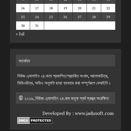
16
17
18
19
20
21
22
23
24
25
26
27
28
29
30
31
« Jul
সতর্কতা
নিউজ এ্যালাইন ২৪.কমে প্রকাশিত/প্রচারিত সংবাদ, আলোকচিত্র,
ভিডিওচিত্র, অডিও অনুমতি ছাড়া ব্যবহার করা সম্পূর্ণরূপে বেআইনি।
© ২০১৬, নিউজ এ্যালাইন ২৪.কম কতৃক স্বর্ব স্বত্ত্ব সংরক্ষিত
Developed By :
www.jadusoft.com