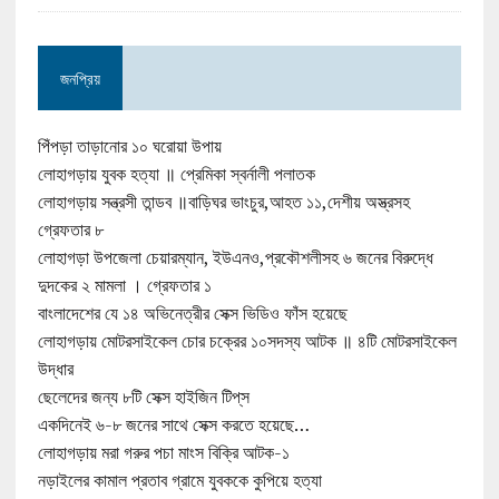
জনপ্রিয়
পিঁপড়া তাড়ানোর ১০ ঘরোয়া উপায়
লোহাগড়ায় যুবক হত্যা ॥ প্রেমিকা স্বর্নালী পলাতক
লোহাগড়ায় সন্ত্রসী তান্ডব ॥বাড়িঘর ভাংচুর,আহত ১১,দেশীয় অস্ত্রসহ
গ্রেফতার ৮
লোহাগড়া উপজেলা চেয়ারম্যান, ইউএনও,প্রকৌশলীসহ ৬ জনের বিরুদ্ধে
দুদকের ২ মামলা । গ্রেফতার ১
বাংলাদেশের যে ১৪ অভিনেত্রীর সেক্স ভিডিও ফাঁস হয়েছে
লোহাগড়ায় মোটরসাইকেল চোর চক্রের ১০সদস্য আটক ॥ ৪টি মোটরসাইকেল
উদ্ধার
ছেলেদের জন্য ৮টি সেক্স হাইজিন টিপ্‌স
একদিনেই ৬-৮ জনের সাথে সেক্স করতে হয়েছে…
লোহাগড়ায় মরা গরুর পচা মাংস বিক্রি আটক-১
নড়াইলের কামাল প্রতাব গ্রামে যুবককে কুপিয়ে হত্যা