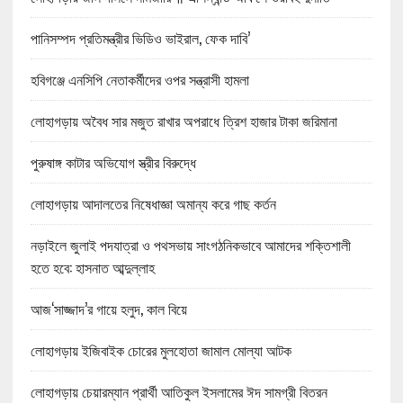
পানিসম্পদ প্রতিমন্ত্রীর ভিডিও ভাইরাল, ফেক দাবি’
হবিগঞ্জে এনসিপি নেতাকর্মীদের ওপর সন্ত্রাসী হামলা
লোহাগড়ায় অবৈধ সার মজুত রাখার অপরাধে ত্রিশ হাজার টাকা জরিমানা
পুরুষাঙ্গ কাটার অভিযোগ স্ত্রীর বিরুদ্ধে
লোহাগড়ায় আদালতের নিষেধাজ্ঞা অমান্য করে গাছ কর্তন
নড়াইলে জুলাই পদযাত্রা ও পথসভায় সাংগঠনিকভাবে আমাদের শক্তিশালী
হতে হবে: হাসনাত আব্দুল্লাহ
আজ‘সাজ্জাদ’র গায়ে হলুদ, কাল বিয়ে
লোহাগড়ায় ইজিবাইক চোরের মুলহোতা জামাল মোল্যা আটক
লোহাগড়ায় চেয়ারম্যান প্রার্থী আতিকুল ইসলামের ঈদ সামগ্রী বিতরন