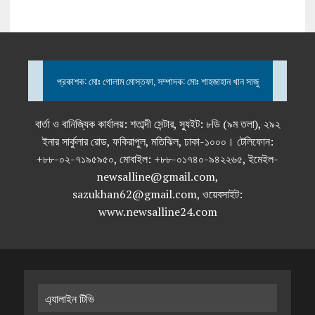
প্রকাশক: মোঃ গোলাম মোস্তফা, সম্পাদক: মোঃ শাহজাহান খান সাজু
বার্তা ও বানিজ্যিক কার্যালয়: শতাব্দী সেন্টার, স্যুইট: ৮ডি (৯ম তলা), ২৯২
ইনার সার্কুলার রোড, ফকিরাপুল, মতিঝিল, ঢাকা-১০০০। টেলিফোন:
+৮৮-০২-৭১৯৫৯৫০, মোবাইল: +৮৮-০১৭৪০-৯৪২২৬৫, ইমেইল-
newsalline@gmail.com,
sazukhan62@gmail.com, ওয়েবসাইট:
www.newsalline24.com
এ্যালাইন টিভি