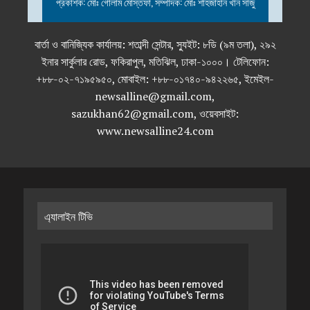
প্রকাশক: মোঃ গোলাম মোস্তফা, সম্পাদক: মোঃ শাহজাহান খান সাজু
বার্তা ও বানিজ্যিক কার্যালয়: শতাব্দী সেন্টার, স্যুইট: ৮ডি (৯ম তলা), ২৯২
ইনার সার্কুলার রোড, ফকিরাপুল, মতিঝিল, ঢাকা-১০০০। টেলিফোন:
+৮৮-০২-৭১৯৫৯৫০, মোবাইল: +৮৮-০১৭৪০-৯৪২২৬৫, ইমেইল-
newsalline@gmail.com,
sazukhan62@gmail.com, ওয়েবসাইট:
www.newsalline24.com
এ্যালাইন টিভি