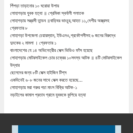
পিঁপড়া তাড়ানোর ১০ ঘরোয়া উপায়
লোহাগড়ায় যুবক হত্যা ॥ প্রেমিকা স্বর্নালী পলাতক
লোহাগড়ায় সন্ত্রসী তান্ডব ॥বাড়িঘর ভাংচুর,আহত ১১,দেশীয় অস্ত্রসহ
গ্রেফতার ৮
লোহাগড়া উপজেলা চেয়ারম্যান, ইউএনও,প্রকৌশলীসহ ৬ জনের বিরুদ্ধে
দুদকের ২ মামলা । গ্রেফতার ১
বাংলাদেশের যে ১৪ অভিনেত্রীর সেক্স ভিডিও ফাঁস হয়েছে
লোহাগড়ায় মোটরসাইকেল চোর চক্রের ১০সদস্য আটক ॥ ৪টি মোটরসাইকেল
উদ্ধার
ছেলেদের জন্য ৮টি সেক্স হাইজিন টিপ্‌স
একদিনেই ৬-৮ জনের সাথে সেক্স করতে হয়েছে…
লোহাগড়ায় মরা গরুর পচা মাংস বিক্রি আটক-১
নড়াইলের কামাল প্রতাব গ্রামে যুবককে কুপিয়ে হত্যা