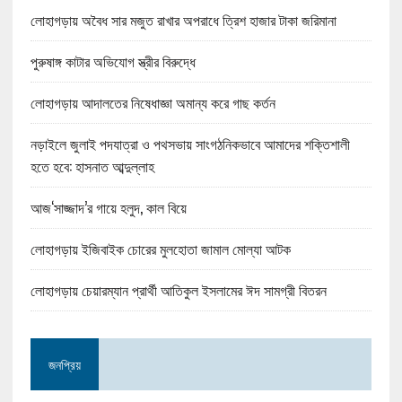
লোহাগড়ায় অবৈধ সার মজুত রাখার অপরাধে ত্রিশ হাজার টাকা জরিমানা
পুরুষাঙ্গ কাটার অভিযোগ স্ত্রীর বিরুদ্ধে
লোহাগড়ায় আদালতের নিষেধাজ্ঞা অমান্য করে গাছ কর্তন
নড়াইলে জুলাই পদযাত্রা ও পথসভায় সাংগঠনিকভাবে আমাদের শক্তিশালী
হতে হবে: হাসনাত আব্দুল্লাহ
আজ‘সাজ্জাদ’র গায়ে হলুদ, কাল বিয়ে
লোহাগড়ায় ইজিবাইক চোরের মুলহোতা জামাল মোল্যা আটক
লোহাগড়ায় চেয়ারম্যান প্রার্থী আতিকুল ইসলামের ঈদ সামগ্রী বিতরন
জনপ্রিয়