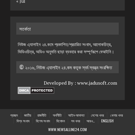
« Jul
সতর্কতা
নিউজ এ্যালাইন ২৪.কমে প্রকাশিত/প্রচারিত সংবাদ, আলোকচিত্র,
ভিডিওচিত্র, অডিও অনুমতি ছাড়া ব্যবহার করা সম্পূর্ণরূপে বেআইনি।
© ২০১৬, নিউজ এ্যালাইন ২৪.কম কতৃক স্বর্ব স্বত্ত্ব সংরক্ষিত
Developed By :
www.jadusoft.com
প্রচ্ছদ
জাতীয়
রাজনীতি
অর্থনীতি
আইন-আদালত
দেশের খবর
খেলার খবর
বিশ্ব সংবাদ
বিশেষ সংবাদ
বিনোদন
সব খবর
আরও…
ENGLISH
WWW.NEWSALLINE24.COM