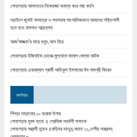
লোহাগড়ায় আদালতের নিষেধাজ্ঞা অমান্য করে গাছ কর্তন
নড়াইলে জুলাই পদযাত্রা ও পথসভায় সাংগঠনিকভাবে আমাদের শক্তিশালী
হতে হবে: হাসনাত আব্দুল্লাহ
আজ‘সাজ্জাদ’র গায়ে হলুদ, কাল বিয়ে
লোহাগড়ায় ইজিবাইক চোরের মুলহোতা জামাল মোল্যা আটক
লোহাগড়ায় চেয়ারম্যান প্রার্থী আতিকুল ইসলামের ঈদ সামগ্রী বিতরন
জনপ্রিয়
পিঁপড়া তাড়ানোর ১০ ঘরোয়া উপায়
লোহাগড়ায় যুবক হত্যা ॥ প্রেমিকা স্বর্নালী পলাতক
লোহাগড়ায় সন্ত্রসী তান্ডব ॥বাড়িঘর ভাংচুর,আহত ১১,দেশীয় অস্ত্রসহ
গ্রেফতার ৮