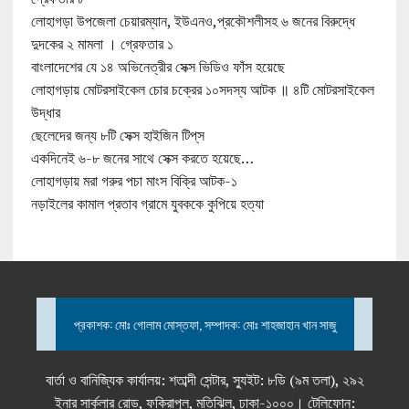
লোহাগড়া উপজেলা চেয়ারম্যান, ইউএনও,প্রকৌশলীসহ ৬ জনের বিরুদ্ধে
দুদকের ২ মামলা । গ্রেফতার ১
বাংলাদেশের যে ১৪ অভিনেত্রীর সেক্স ভিডিও ফাঁস হয়েছে
লোহাগড়ায় মোটরসাইকেল চোর চক্রের ১০সদস্য আটক ॥ ৪টি মোটরসাইকেল
উদ্ধার
ছেলেদের জন্য ৮টি সেক্স হাইজিন টিপ্‌স
একদিনেই ৬-৮ জনের সাথে সেক্স করতে হয়েছে…
লোহাগড়ায় মরা গরুর পচা মাংস বিক্রি আটক-১
নড়াইলের কামাল প্রতাব গ্রামে যুবককে কুপিয়ে হত্যা
প্রকাশক: মোঃ গোলাম মোস্তফা, সম্পাদক: মোঃ শাহজাহান খান সাজু
বার্তা ও বানিজ্যিক কার্যালয়: শতাব্দী সেন্টার, স্যুইট: ৮ডি (৯ম তলা), ২৯২
ইনার সার্কুলার রোড, ফকিরাপুল, মতিঝিল, ঢাকা-১০০০। টেলিফোন: