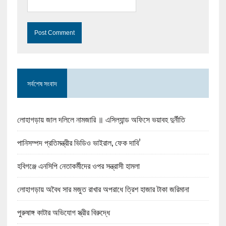
সর্বশেষ সংবাদ
লোহাগড়ায় জাল দলিলে নামজারি ॥ এসিল্যান্ড অফিসে ভয়াবহ দুর্নীতি
পানিসম্পদ প্রতিমন্ত্রীর ভিডিও ভাইরাল, ফেক দাবি’
হবিগঞ্জে এনসিপি নেতাকর্মীদের ওপর সন্ত্রাসী হামলা
লোহাগড়ায় অবৈধ সার মজুত রাখার অপরাধে ত্রিশ হাজার টাকা জরিমানা
পুরুষাঙ্গ কাটার অভিযোগ স্ত্রীর বিরুদ্ধে