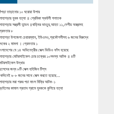
িঁপড়া তাড়ানোর ১০ ঘরোয়া উপায়
োহাগড়ায় যুবক হত্যা ॥ প্রেমিকা স্বর্নালী পলাতক
োহাগড়ায় সন্ত্রসী তান্ডব ॥বাড়িঘর ভাংচুর,আহত ১১,দেশীয় অস্ত্রসহ
্রেফতার ৮
োহাগড়া উপজেলা চেয়ারম্যান, ইউএনও,প্রকৌশলীসহ ৬ জনের বিরুদ্ধে
ুদকের ২ মামলা । গ্রেফতার ১
াংলাদেশের যে ১৪ অভিনেত্রীর সেক্স ভিডিও ফাঁস হয়েছে
োহাগড়ায় মোটরসাইকেল চোর চক্রের ১০সদস্য আটক ॥ ৪টি
োটরসাইকেল উদ্ধার
েলেদের জন্য ৮টি সেক্স হাইজিন টিপ্‌স
কদিনেই ৬-৮ জনের সাথে সেক্স করতে হয়েছে…
োহাগড়ায় মরা গরুর পচা মাংস বিক্রি আটক-১
ড়াইলের কামাল প্রতাব গ্রামে যুবককে কুপিয়ে হত্যা