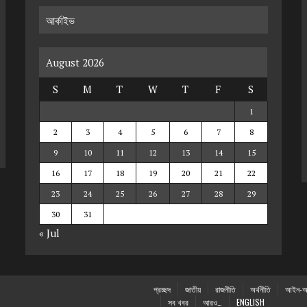
আর্কাইভ
August 2026
S
M
T
W
T
F
S
1
2
3
4
5
6
7
8
9
10
11
12
13
14
15
16
17
18
19
20
21
22
23
24
25
26
27
28
29
30
31
« Jul
প্রচ্ছদ
জাতীয়
রাজনীতি
অর্থনীতি
আইন-আ
সব খবর
আরও…
ENGLISH