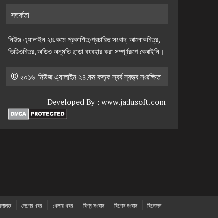
সতর্কতা
নিউজ এ্যালাইন ২৪.কমে প্রকাশিত/প্রচারিত সংবাদ, আলোকচিত্র,
ভিডিওচিত্র, অডিও অনুমতি ছাড়া ব্যবহার করা সম্পূর্ণরূপে বেআইনি।
© ২০১৬, নিউজ এ্যালাইন ২৪.কম কতৃক স্বর্ব স্বত্ত্ব সংরক্ষিত
Developed By :
www.jadusoft.com
দালত
দেশের খবর
খেলার খবর
বিশ্ব সংবাদ
বিশেষ সংবাদ
বিনোদন