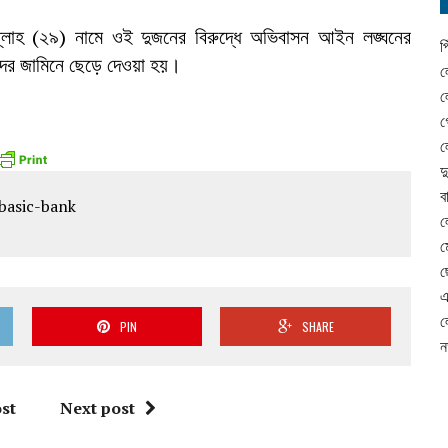
াহ (২৯) নামে ওই দুজনের বিরুদ্ধে অভিবাসন আইন লঙ্ঘনের
প
দের জামিনে ছেড়ে দেওয়া হয়।
ল
ল
গ
ল
দ
ব
ল
ম
ছ
এ
ল
PIN
SHARE
ন
st
Next post