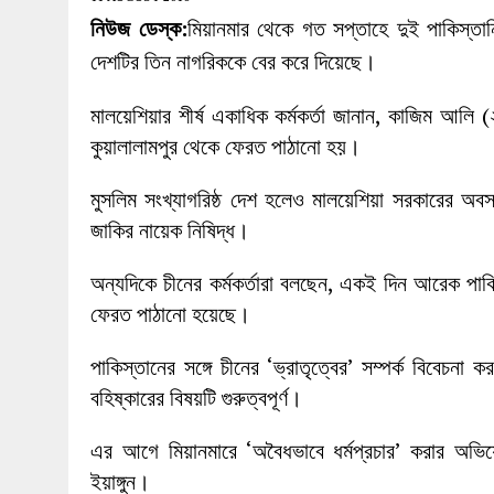
27 MAY 2026
|
লোহাগড়ায় চেয়ারম্যান প্রার্থী আতিকুল ইসল
নিউজ ডেস্ক:
মিয়ানমার থেকে গত সপ্তাহে দুই পাকিস্তা
1 AUGUST 2026
|
লোহাগড়ায় জাল দলিলে নামজারি ॥ এসিল্যা
দেশটির তিন নাগরিককে বের করে দিয়েছে।
মালয়েশিয়ার শীর্ষ একাধিক কর্মকর্তা জানান, কাজিম আলি
কুয়ালালামপুর থেকে ফেরত পাঠানো হয়।
মুসলিম সংখ্যাগরিষ্ঠ দেশ হলেও মালয়েশিয়া সরকারের অবস্
জাকির নায়েক নিষিদ্ধ।
অন্যদিকে চীনের কর্মকর্তারা বলছেন, একই দিন আরেক পা
ফেরত পাঠানো হয়েছে।
পাকিস্তানের সঙ্গে চীনের ‘ভ্রাতৃত্বের’ সম্পর্ক বিবেচন
বহিষ্কারের বিষয়টি গুরুত্বপূর্ণ।
এর আগে মিয়ানমারে ‘অবৈধভাবে ধর্মপ্রচার’ করার অভি
ইয়াঙ্গুন।