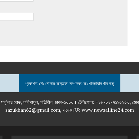
প্রকাশক: মোঃ গোলাম মোস্তফা, সম্পাদক: মোঃ শাহজাহান খান সাজু
তলা), ২৯২ ইনার সার্কুলার রোড, ফকিরাপুল, মতিঝিল, ঢাকা-১০০০। টেলিফোন: +৮৮-০২
sazukhan62@gmail.com, ওয়েবসাইট: www.newsalline24.com