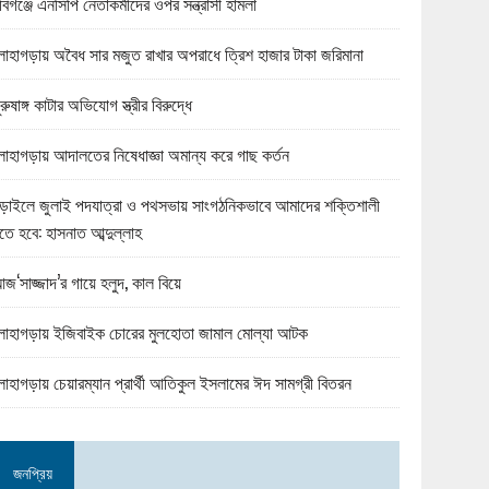
বিগঞ্জে এনসিপি নেতাকর্মীদের ওপর সন্ত্রাসী হামলা
োহাগড়ায় অবৈধ সার মজুত রাখার অপরাধে ত্রিশ হাজার টাকা জরিমানা
ুরুষাঙ্গ কাটার অভিযোগ স্ত্রীর বিরুদ্ধে
োহাগড়ায় আদালতের নিষেধাজ্ঞা অমান্য করে গাছ কর্তন
ড়াইলে জুলাই পদযাত্রা ও পথসভায় সাংগঠনিকভাবে আমাদের শক্তিশালী
তে হবে: হাসনাত আব্দুল্লাহ
জ‘সাজ্জাদ’র গায়ে হলুদ, কাল বিয়ে
োহাগড়ায় ইজিবাইক চোরের মুলহোতা জামাল মোল্যা আটক
োহাগড়ায় চেয়ারম্যান প্রার্থী আতিকুল ইসলামের ঈদ সামগ্রী বিতরন
জনপ্রিয়