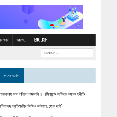
সব খবর
আরও…
ENGLISH
সর্বশেষ সংবাদ
োহাগড়ায় জাল দলিলে নামজারি ॥ এসিল্যান্ড অফিসে ভয়াবহ দুর্নীতি
ানিসম্পদ প্রতিমন্ত্রীর ভিডিও ভাইরাল, ফেক দাবি’