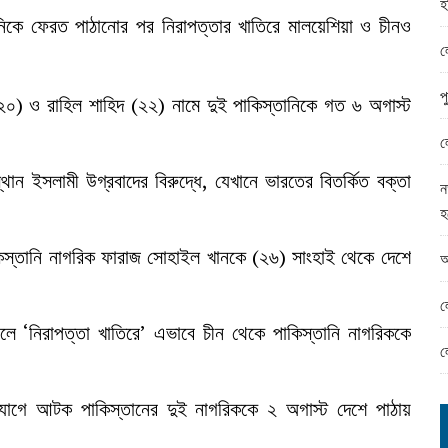
হ
ামের ঈদ সামগ্রী বিতরন
নিকে ফেরত পাঠানোর পর নিরাপত্তার খাতিরে মালয়েশিয়া ও চীনও
ন্ড অফিসে ভয়াবহ দুর্নীতি
ল
প
 (২০) ও রাহিল শাহিদ (২২) নামে দুই পাকিস্তানিকে গত ৬ অগাস্ট
ল
থান ইসলামী উগ্রবাদের বিরুদ্ধে, যেখানে ভারতের বিতর্কিত বক্তা
ন
হ
কিস্তানি নাগরিক ফারাজ সোহাইল খানকে (২৬) সাংহাই থেকে দেশে
আ
ল
া করলে ‘নিরাপত্তা খাতিরে’ এভাবে চীন থেকে পাকিস্তানি নাগরিককে
ল
যোগে আটক পাকিস্তানের দুই নাগরিককে ২ অগাস্ট দেশে পাঠায়