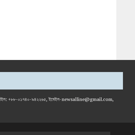
-৭১৯৫৯৫০, মোবাইল: +৮৮-০১৭৪০-৯৪২২৬৫, ইমেইল-newsalline@gmail.com,