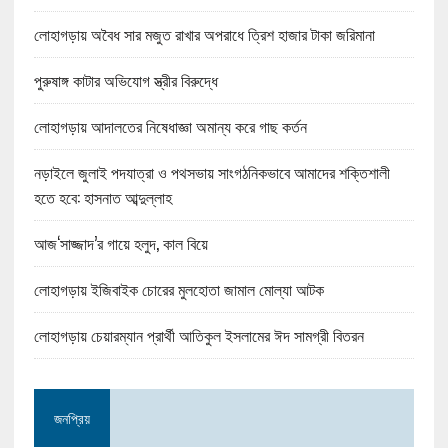
লোহাগড়ায় অবৈধ সার মজুত রাখার অপরাধে ত্রিশ হাজার টাকা জরিমানা
পুরুষাঙ্গ কাটার অভিযোগ স্ত্রীর বিরুদ্ধে
লোহাগড়ায় আদালতের নিষেধাজ্ঞা অমান্য করে গাছ কর্তন
নড়াইলে জুলাই পদযাত্রা ও পথসভায় সাংগঠনিকভাবে আমাদের শক্তিশালী
হতে হবে: হাসনাত আব্দুল্লাহ
আজ‘সাজ্জাদ’র গায়ে হলুদ, কাল বিয়ে
লোহাগড়ায় ইজিবাইক চোরের মুলহোতা জামাল মোল্যা আটক
লোহাগড়ায় চেয়ারম্যান প্রার্থী আতিকুল ইসলামের ঈদ সামগ্রী বিতরন
জনপ্রিয়