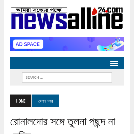
HOME
খেলার খবর
রোনালদোর সঙ্গে তুলনা পছন্দ না