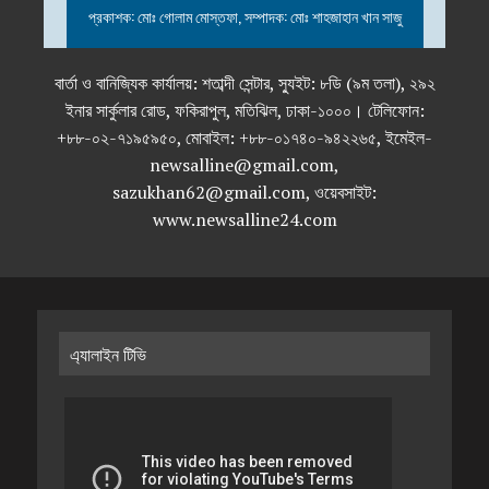
প্রকাশক: মোঃ গোলাম মোস্তফা, সম্পাদক: মোঃ শাহজাহান খান সাজু
বার্তা ও বানিজ্যিক কার্যালয়: শতাব্দী সেন্টার, স্যুইট: ৮ডি (৯ম তলা), ২৯২
ইনার সার্কুলার রোড, ফকিরাপুল, মতিঝিল, ঢাকা-১০০০। টেলিফোন:
+৮৮-০২-৭১৯৫৯৫০, মোবাইল: +৮৮-০১৭৪০-৯৪২২৬৫, ইমেইল-
newsalline@gmail.com,
sazukhan62@gmail.com, ওয়েবসাইট:
www.newsalline24.com
এ্যালাইন টিভি