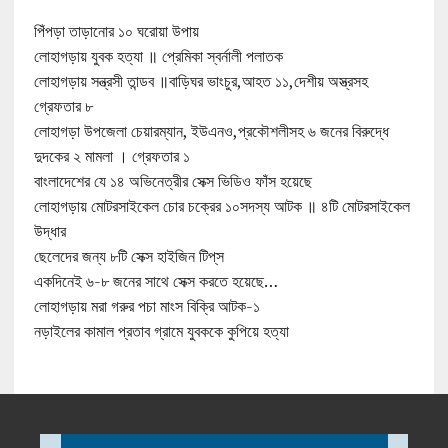
পিঁপড়া তাড়ানোর ১০ ঘরোয়া উপায়
লোহাগড়ায় যুবক হত্যা ॥ প্রেমিকা স্বর্নালী পলাতক
লোহাগড়ায় সন্ত্রসী তান্ডব ॥বাড়িঘর ভাংচুর,আহত ১১,দেশীয় অস্ত্রসহ
গ্রেফতার ৮
লোহাগড়া উপজেলা চেয়ারম্যান, ইউএনও,প্রকৌশলীসহ ৬ জনের বিরুদ্ধে
দুদকের ২ মামলা । গ্রেফতার ১
বাংলাদেশের যে ১৪ অভিনেত্রীর সেক্স ভিডিও ফাঁস হয়েছে
লোহাগড়ায় মোটরসাইকেল চোর চক্রের ১০সদস্য আটক ॥ ৪টি মোটরসাইকেল
উদ্ধার
ছেলেদের জন্য ৮টি সেক্স হাইজিন টিপ্‌স
একদিনেই ৬-৮ জনের সাথে সেক্স করতে হয়েছে…
লোহাগড়ায় মরা গরুর পচা মাংস বিক্রি আটক-১
নড়াইলের কামাল প্রতাব গ্রামে যুবককে কুপিয়ে হত্যা