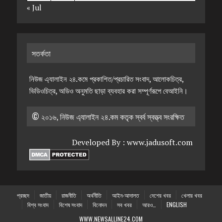
« Jul
সতর্কতা
নিউজ এ্যালাইন ২৪.কমে প্রকাশিত/প্রচারিত সংবাদ, আলোকচিত্র,
ভিডিওচিত্র, অডিও অনুমতি ছাড়া ব্যবহার করা সম্পূর্ণরূপে বেআইনি।
© ২০১৬, নিউজ এ্যালাইন ২৪.কম কতৃক স্বর্ব স্বত্ত্ব সংরক্ষিত
Developed By :
www.jadusoft.com
প্রচ্ছদ
জাতীয়
রাজনীতি
অর্থনীতি
আইন-আদালত
দেশের খবর
খেলার খবর
বিশ্ব সংবাদ
বিশেষ সংবাদ
বিনোদন
সব খবর
আরও…
ENGLISH
WWW.NEWSALLINE24.COM