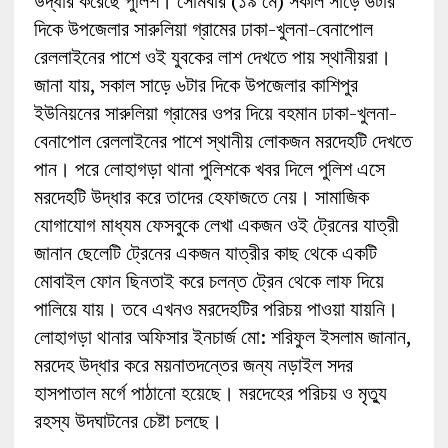
উদ্ধার করেছে পুলিশ। সোমবার (১৯ মে) সকাল সাড়ে ৬টার
দিকে উপজেলার সারুলিয়া গ্রামের ঢাকা-খুলনা-বেনাপোল
রেললাইনের পাশে ওই যুবকের লাশ দেখতে পায় স্থানীয়রা।
জানা যায়, সকাল সাড়ে ৬টার দিকে উপজেলার কাশিপুর
ইউনিয়নের সারুলিয়া গ্রামের ওপর দিয়ে বহমান ঢাকা-খুলনা-
বেনাপোল রেললাইনের পাশে স্থানীয় লোকজন মরদেহটি দেখতে
পান। পরে লোহাগড়া থানা পুলিশকে খবর দিলে পুলিশ এসে
মরদেহটি উদ্ধার করে তাদের হেফাজতে নেয়। সামাজিক
যোগাযোগ মাধ্যম ফেসবুকে লেখা একজন ওই ট্রেনের যাত্রী
জানান ছেলেটি ট্রেনের একজন যাত্রীর কাছ থেকে একটি
মোবাইল ফোন ছিনতাই করে চলন্ত ট্রেন থেকে লাফ দিয়ে
পালিয়ে যায়। তবে এখনও মরদেহটির পরিচয় পাওয়া যায়নি।
লোহাগড়া থানার অফিসার ইনচার্জ মো: শরিফুল ইসলাম জানান,
মরদেহ উদ্ধার করে ময়নাতদন্তের জন্য নড়াইল সদর
হাসপাতাল মর্গে পাঠানো হয়েছে। মরদেহের পরিচয় ও মৃত্যু
রহস্য উদঘাটনের চেষ্টা চলছে।