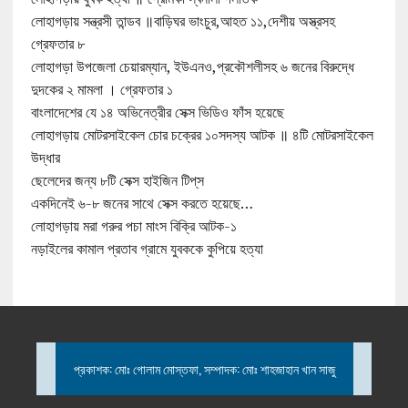
লোহাগড়ায় সন্ত্রসী তান্ডব ॥বাড়িঘর ভাংচুর,আহত ১১,দেশীয় অস্ত্রসহ
গ্রেফতার ৮
লোহাগড়া উপজেলা চেয়ারম্যান, ইউএনও,প্রকৌশলীসহ ৬ জনের বিরুদ্ধে
দুদকের ২ মামলা । গ্রেফতার ১
বাংলাদেশের যে ১৪ অভিনেত্রীর সেক্স ভিডিও ফাঁস হয়েছে
লোহাগড়ায় মোটরসাইকেল চোর চক্রের ১০সদস্য আটক ॥ ৪টি মোটরসাইকেল
উদ্ধার
ছেলেদের জন্য ৮টি সেক্স হাইজিন টিপ্‌স
একদিনেই ৬-৮ জনের সাথে সেক্স করতে হয়েছে…
লোহাগড়ায় মরা গরুর পচা মাংস বিক্রি আটক-১
নড়াইলের কামাল প্রতাব গ্রামে যুবককে কুপিয়ে হত্যা
প্রকাশক: মোঃ গোলাম মোস্তফা, সম্পাদক: মোঃ শাহজাহান খান সাজু