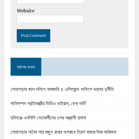
Website
সর্বশেষ সংবাদ
লোহাগড়ায় জাল দলিলে নামজারি ॥ এসিল্যান্ড অফিসে ভয়াবহ দুর্নীতি
পানিসম্পদ প্রতিমন্ত্রীর ভিডিও ভাইরাল, ফেক দাবি’
হবিগঞ্জে এনসিপি নেতাকর্মীদের ওপর সন্ত্রাসী হামলা
লোহাগড়ায় অবৈধ সার মজুত রাখার অপরাধে ত্রিশ হাজার টাকা জরিমানা