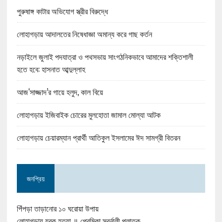
পুরুষাঙ্গ কাটার অভিযোগ স্ত্রীর বিরুদ্ধে
লোহাগড়ায় আদালতের নিষেধাজ্ঞা অমান্য করে গাছ কর্তন
নড়াইলে জুলাই পদযাত্রা ও পথসভায় সাংগঠনিকভাবে আমাদের শক্তিশালী
হতে হবে: হাসনাত আব্দুল্লাহ
আজ‘সাজ্জাদ’র গায়ে হলুদ, কাল বিয়ে
লোহাগড়ায় ইজিবাইক চোরের মুলহোতা জামাল মোল্যা আটক
লোহাগড়ায় চেয়ারম্যান প্রার্থী আতিকুল ইসলামের ঈদ সামগ্রী বিতরন
জনপ্রিয়
পিঁপড়া তাড়ানোর ১০ ঘরোয়া উপায়
লোহাগড়ায় যুবক হত্যা ॥ প্রেমিকা স্বর্নালী পলাতক