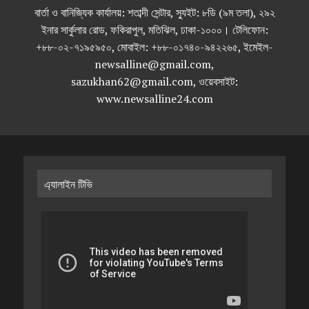
বার্তা ও বানিজ্যিক কার্যালয়: শতাব্দী সেন্টার, স্যুইট: ৮ডি (৯ম তলা), ২৯২
ইনার সার্কুলার রোড, ফকিরাপুল, মতিঝিল, ঢাকা-১০০০। টেলিফোন:
+৮৮-০২-৭১৯৫৯৫০, মোবাইল: +৮৮-০১৭৪০-৯৪২২৬৫, ইমেইল-
newsalline@gmail.com,
sazukhan62@gmail.com, ওয়েবসাইট:
www.newsalline24.com
এ্যালাইন টিভি