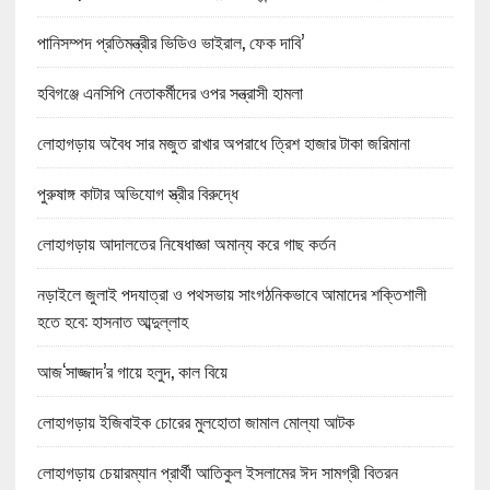
পানিসম্পদ প্রতিমন্ত্রীর ভিডিও ভাইরাল, ফেক দাবি’
হবিগঞ্জে এনসিপি নেতাকর্মীদের ওপর সন্ত্রাসী হামলা
লোহাগড়ায় অবৈধ সার মজুত রাখার অপরাধে ত্রিশ হাজার টাকা জরিমানা
পুরুষাঙ্গ কাটার অভিযোগ স্ত্রীর বিরুদ্ধে
লোহাগড়ায় আদালতের নিষেধাজ্ঞা অমান্য করে গাছ কর্তন
নড়াইলে জুলাই পদযাত্রা ও পথসভায় সাংগঠনিকভাবে আমাদের শক্তিশালী
হতে হবে: হাসনাত আব্দুল্লাহ
আজ‘সাজ্জাদ’র গায়ে হলুদ, কাল বিয়ে
লোহাগড়ায় ইজিবাইক চোরের মুলহোতা জামাল মোল্যা আটক
লোহাগড়ায় চেয়ারম্যান প্রার্থী আতিকুল ইসলামের ঈদ সামগ্রী বিতরন