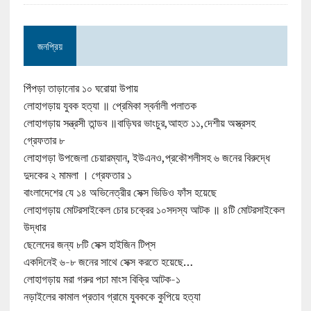
জনপ্রিয়
পিঁপড়া তাড়ানোর ১০ ঘরোয়া উপায়
লোহাগড়ায় যুবক হত্যা ॥ প্রেমিকা স্বর্নালী পলাতক
লোহাগড়ায় সন্ত্রসী তান্ডব ॥বাড়িঘর ভাংচুর,আহত ১১,দেশীয় অস্ত্রসহ
গ্রেফতার ৮
লোহাগড়া উপজেলা চেয়ারম্যান, ইউএনও,প্রকৌশলীসহ ৬ জনের বিরুদ্ধে
দুদকের ২ মামলা । গ্রেফতার ১
বাংলাদেশের যে ১৪ অভিনেত্রীর সেক্স ভিডিও ফাঁস হয়েছে
লোহাগড়ায় মোটরসাইকেল চোর চক্রের ১০সদস্য আটক ॥ ৪টি মোটরসাইকেল
উদ্ধার
ছেলেদের জন্য ৮টি সেক্স হাইজিন টিপ্‌স
একদিনেই ৬-৮ জনের সাথে সেক্স করতে হয়েছে…
লোহাগড়ায় মরা গরুর পচা মাংস বিক্রি আটক-১
নড়াইলের কামাল প্রতাব গ্রামে যুবককে কুপিয়ে হত্যা