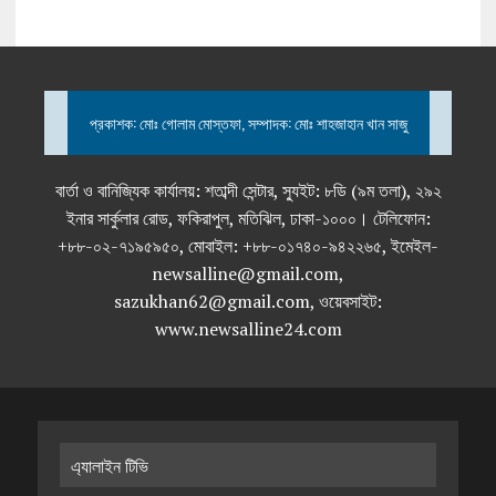
প্রকাশক: মোঃ গোলাম মোস্তফা, সম্পাদক: মোঃ শাহজাহান খান সাজু
বার্তা ও বানিজ্যিক কার্যালয়: শতাব্দী সেন্টার, স্যুইট: ৮ডি (৯ম তলা), ২৯২
ইনার সার্কুলার রোড, ফকিরাপুল, মতিঝিল, ঢাকা-১০০০। টেলিফোন:
+৮৮-০২-৭১৯৫৯৫০, মোবাইল: +৮৮-০১৭৪০-৯৪২২৬৫, ইমেইল-
newsalline@gmail.com,
sazukhan62@gmail.com, ওয়েবসাইট:
www.newsalline24.com
এ্যালাইন টিভি