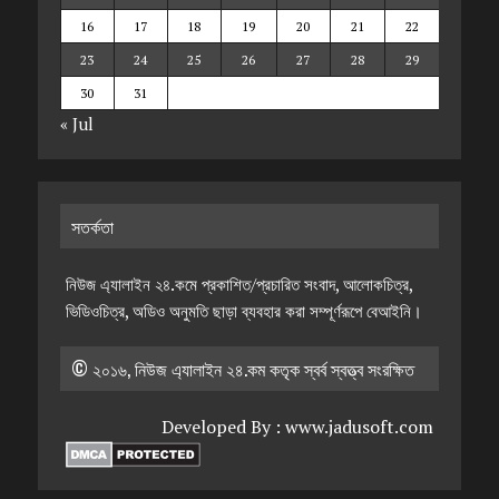
16
17
18
19
20
21
22
23
24
25
26
27
28
29
30
31
« Jul
সতর্কতা
নিউজ এ্যালাইন ২৪.কমে প্রকাশিত/প্রচারিত সংবাদ, আলোকচিত্র,
ভিডিওচিত্র, অডিও অনুমতি ছাড়া ব্যবহার করা সম্পূর্ণরূপে বেআইনি।
© ২০১৬, নিউজ এ্যালাইন ২৪.কম কতৃক স্বর্ব স্বত্ত্ব সংরক্ষিত
Developed By :
www.jadusoft.com