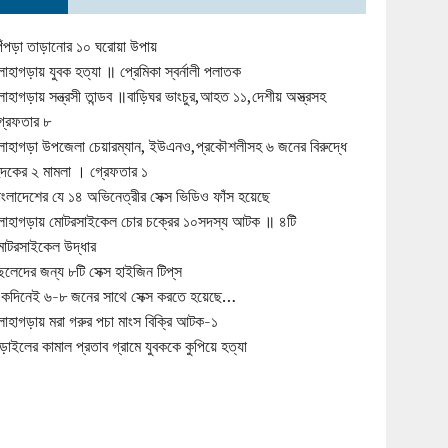
িঁপড়া তাড়ানোর ১০ ঘরোয়া উপায়
োহাগড়ায় যুবক হত্যা ॥ প্রেমিকা স্বর্নালী পলাতক
োহাগড়ায় সন্ত্রসী তান্ডব ॥বাড়িঘর ভাংচুর,আহত ১১,দেশীয় অস্ত্রসহ
্রেফতার ৮
োহাগড়া উপজেলা চেয়ারম্যান, ইউএনও,প্রকৌশলীসহ ৬ জনের বিরুদ্ধে
ুদকের ২ মামলা । গ্রেফতার ১
াংলাদেশের যে ১৪ অভিনেত্রীর সেক্স ভিডিও ফাঁস হয়েছে
োহাগড়ায় মোটরসাইকেল চোর চক্রের ১০সদস্য আটক ॥ ৪টি
োটরসাইকেল উদ্ধার
েলেদের জন্য ৮টি সেক্স হাইজিন টিপ্‌স
কদিনেই ৬-৮ জনের সাথে সেক্স করতে হয়েছে…
োহাগড়ায় মরা গরুর পচা মাংস বিক্রি আটক-১
ড়াইলের কামাল প্রতাব গ্রামে যুবককে কুপিয়ে হত্যা