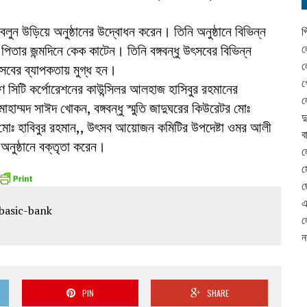
ন উড়িয়ে অনুষ্ঠানের উদ্বোধন করেন। তিনি অনুষ্ঠানে বিভিন্ন
প
িতার জন্মদিনে কেক কাটেন। তিনি বঙ্গবন্ধু উৎসবের বিভিন্ন
ল
ল
ৎসবের ব্যাপকতায় মুগ্ধ হন।
গ
ণ সিটি কর্পোরেশনের কাউন্সিলর আলহাজ হাসিবুর রহমানের
ল
মোহাম্মদ সাঈদ খোকন, বঙ্গবন্ধু স্মুতি জাদুঘরের কিউরেটর মোঃ
দ
 মোঃ হাবিবুর রহমান,, উৎসব আয়োজন কমিটির উপদেষ্টা ওমর আলী
ব
নুষ্ঠানে বক্তৃতা করেন।
ল
ম
ছ
এ
ল
ন
PIN
SHARE