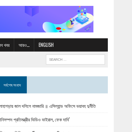
সব খবর
আরও…
ENGLISH
সর্বশেষ সংবাদ
োহাগড়ায় জাল দলিলে নামজারি ॥ এসিল্যান্ড অফিসে ভয়াবহ দুর্নীতি
ানিসম্পদ প্রতিমন্ত্রীর ভিডিও ভাইরাল, ফেক দাবি’