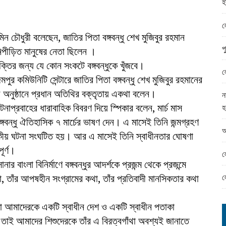
হ
ামের ঈদ সামগ্রী বিতরন
ন্ড অফিসে ভয়াবহ দুর্নীতি
ল
িন চৌধুরী বলেছেন, জাতির পিতা বঙ্গবন্ধু শেখ মুজিবুর রহমান
প
 নিপীড়িত মানুষের নেতা ছিলেন ।
ক্তির জন্য যে কোন সংকটে বঙ্গবন্ধুকে খুঁজবে।
ল
 কমিউনিটি সেন্টারে জাতির পিতা বঙ্গবন্ধু শেখ মুজিবুর রহমানের
নী অনুষ্ঠানে প্রধান অতিথির বক্তৃতায় একথা বলেন।
ন
নাপ্রবাহের ধারাবাহিক বিবরণ দিয়ে স্পিকার বলেন, মার্চ মাস
হ
ন্ধু ঐতিহাসিক ৭ মার্চের ভাষণ দেন। এ মাসেই তিনি জন্মগ্রহণ
আ
রকীয় ঘটনা সংঘটিত হয়। আর এ মাসেই তিনি স্বাধীনতার ঘোষণা
ূর্ণ।
ল
নার বাংলা বিনির্মাণে বঙ্গবন্ধুর আদর্শকে প্রজন্ম থেকে প্রজন্মে
ল
া, তাঁর আপষহীন সংগ্রামের কথা, তাঁর প্রতিবাদী মানসিকতার কথা
েতা আমাদেরকে একটি স্বাধীন দেশ ও একটি স্বাধীন পতাকা
তাই আমাদের শিশুদেরকে তাঁর এ বিরত্বগাঁথা অবশ্যই জানাতে