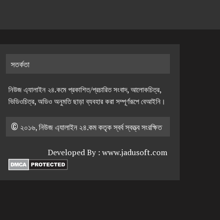
সতর্কতা
নিউজ এ্যালাইন ২৪.কমে প্রকাশিত/প্রচারিত সংবাদ, আলোকচিত্র,
ভিডিওচিত্র, অডিও অনুমতি ছাড়া ব্যবহার করা সম্পূর্ণরূপে বেআইনি।
© ২০১৬, নিউজ এ্যালাইন ২৪.কম কতৃক স্বর্ব স্বত্ত্ব সংরক্ষিত
Developed By :
www.jadusoft.com