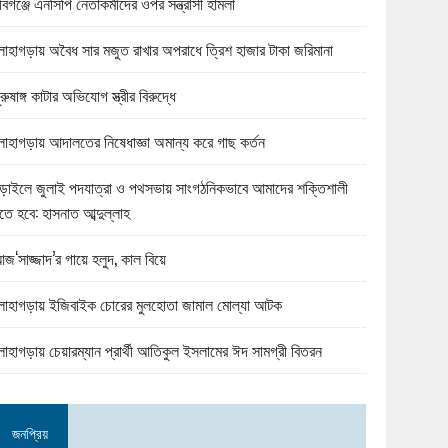
বিগঞ্জে এনসিপি নেতাকর্মীদের ওপর সন্ত্রাসী হামলা
োহাগড়ায় অবৈধ সার মজুত রাখার অপরাধে ত্রিশ হাজার টাকা জরিমানা
ুরুষাঙ্গ কাটার অভিযোগ স্ত্রীর বিরুদ্ধে
োহাগড়ায় আদালতের নিষেধাজ্ঞা অমান্য করে গাছ কর্তন
ড়াইলে জুলাই পদযাত্রা ও পথসভায় সাংগঠনিকভাবে আমাদের শক্তিশালী
তে হবে: হাসনাত আব্দুল্লাহ
জ‘সাজ্জাদ’র গায়ে হলুদ, কাল বিয়ে
োহাগড়ায় ইজিবাইক চোরের মুলহোতা জামাল মোল্যা আটক
োহাগড়ায় চেয়ারম্যান প্রার্থী আতিকুল ইসলামের ঈদ সামগ্রী বিতরন
জনপ্রিয়