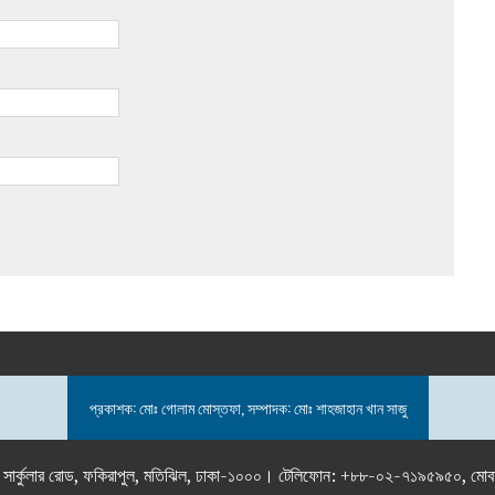
প্রকাশক: মোঃ গোলাম মোস্তফা, সম্পাদক: মোঃ শাহজাহান খান সাজু
তলা), ২৯২ ইনার সার্কুলার রোড, ফকিরাপুল, মতিঝিল, ঢাকা-১০০০। টেলিফোন: +৮৮-০২