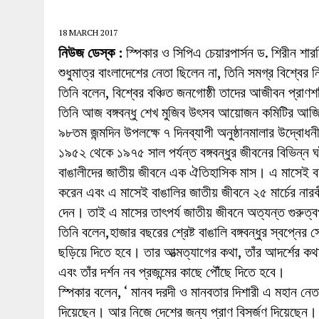
27 MAY 2026
|
লোহাগড়ায় চেয়ারম্যান প্রার্থী আতিকুল ইসল
1 AUGUST 2026
|
লোহাগড়ায় জাল দলিলে নামজারি ॥ এসিল্যা
18 MARCH 2017
নিউজ ডেস্ক :
স্পিকার ও সিপিএ চেয়ারপার্সন ড. শিরীন শারম
শুধুমাত্র বাংলাদেশের নেতা ছিলেন না, তিনি সমগ্র বিশ্বের
তিনি বলেন, বিশ্বের বঞ্চিত জনগোষ্ঠী তাদের আজীবন প্রাণশ
তিনি আজ বঙ্গবন্ধু শেখ মুজিব উৎসব আয়োজন কমিটির আজিমপুর
৯৮তম জন্মদিন উপলক্ষে ৭ দিনব্যাপী অনুষ্ঠানমালার উদ্বোধ
১৯৫২ থেকে ১৯৭৫ সাল পর্যন্ত বঙ্গবন্ধুর জীবনের বিভিন্ন ঘট
বাঙালীদের জাতীয় জীবনে এক ঐতিহাসিক মাস। এ মাসেই বঙ্গব
করেন এবং এ মাসেই বাঙালির জাতীয় জীবনে ২৫ মার্চের না
দেন। তাই এ মাসের তাৎপর্য জাতীয় জীবনে অত্যন্ত গুরুত্বপ
তিনি বলেন,হাজার বছরের শ্রেষ্ট বাঙালি বঙ্গবন্ধুর স্বপ্নের সো
ছড়িয়ে দিতে হবে। তার আত্মত্যাগের কথা, তাঁর আদর্শের কথ
এবং তাঁর দর্শন নব প্রজন্মের কাছে পৌঁছে দিতে হবে।
স্পিকার বলেন, ‘ মানব দরদী ও মানবতার দিশারী এ মহান ন
দিয়েছেন। আর নিজে দেশের জন্য প্রাণ বিসর্জণ দিয়েছেন। 