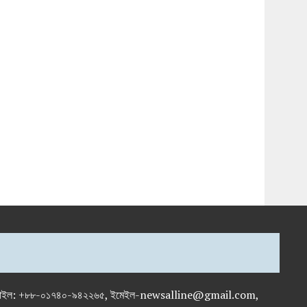
-৭১৯৫৯৫০, মোবাইল: +৮৮-০১৭৪০-৯৪২২৬৫, ইমেইল-newsalline@gmail.com,