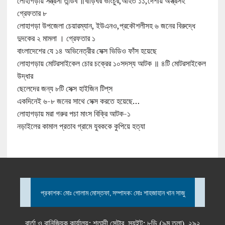
লোহাগড়ায় সন্ত্রসী তান্ডব ॥বাড়িঘর ভাংচুর,আহত ১১,দেশীয় অস্ত্রসহ
গ্রেফতার ৮
লোহাগড়া উপজেলা চেয়ারম্যান, ইউএনও,প্রকৌশলীসহ ৬ জনের বিরুদ্ধে
দুদকের ২ মামলা । গ্রেফতার ১
বাংলাদেশের যে ১৪ অভিনেত্রীর সেক্স ভিডিও ফাঁস হয়েছে
লোহাগড়ায় মোটরসাইকেল চোর চক্রের ১০সদস্য আটক ॥ ৪টি মোটরসাইকেল
উদ্ধার
ছেলেদের জন্য ৮টি সেক্স হাইজিন টিপ্‌স
একদিনেই ৬-৮ জনের সাথে সেক্স করতে হয়েছে…
লোহাগড়ায় মরা গরুর পচা মাংস বিক্রি আটক-১
নড়াইলের কামাল প্রতাব গ্রামে যুবককে কুপিয়ে হত্যা
প্রকাশক: মোঃ গোলাম মোস্তফা, সম্পাদক: মোঃ শাহজাহান খান সাজু
বার্তা ও বানিজ্যিক কার্যালয়: শতাব্দী সেন্টার, স্যুইট: ৮ডি (৯ম তলা), ২৯২