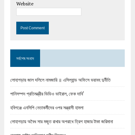
Website
সর্বশেষ সংবাদ
লোহাগড়ায় জাল দলিলে নামজারি ॥ এসিল্যান্ড অফিসে ভয়াবহ দুর্নীতি
পানিসম্পদ প্রতিমন্ত্রীর ভিডিও ভাইরাল, ফেক দাবি’
হবিগঞ্জে এনসিপি নেতাকর্মীদের ওপর সন্ত্রাসী হামলা
লোহাগড়ায় অবৈধ সার মজুত রাখার অপরাধে ত্রিশ হাজার টাকা জরিমানা