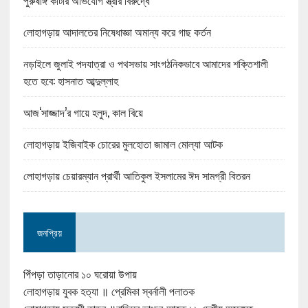
পুরুষাঙ্গ কাটার অভিযোগ স্ত্রীর বিরুদ্ধে
লোহাগড়ায় আদালতের নিষেধাজ্ঞা অমান্য করে গাছ কর্তন
নড়াইলে জুলাই পদযাত্রা ও পথসভায় সাংগঠনিকভাবে আমাদের শক্তিশালী
হতে হবে: হাসনাত আব্দুল্লাহ
আজ‘সাজ্জাদ’র গায়ে হলুদ, কাল বিয়ে
লোহাগড়ায় ইজিবাইক চোরের মুলহোতা জামাল মোল্যা আটক
লোহাগড়ায় চেয়ারম্যান প্রার্থী আতিকুল ইসলামের ঈদ সামগ্রী বিতরন
জনপ্রিয়
পিঁপড়া তাড়ানোর ১০ ঘরোয়া উপায়
লোহাগড়ায় যুবক হত্যা ॥ প্রেমিকা স্বর্নালী পলাতক