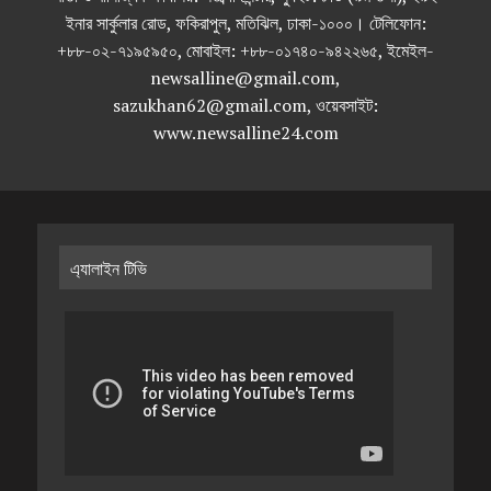
ইনার সার্কুলার রোড, ফকিরাপুল, মতিঝিল, ঢাকা-১০০০। টেলিফোন:
+৮৮-০২-৭১৯৫৯৫০, মোবাইল: +৮৮-০১৭৪০-৯৪২২৬৫, ইমেইল-
newsalline@gmail.com,
sazukhan62@gmail.com, ওয়েবসাইট:
www.newsalline24.com
এ্যালাইন টিভি