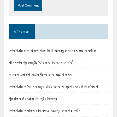
সর্বশেষ সংবাদ
লোহাগড়ায় জাল দলিলে নামজারি ॥ এসিল্যান্ড অফিসে ভয়াবহ দুর্নীতি
পানিসম্পদ প্রতিমন্ত্রীর ভিডিও ভাইরাল, ফেক দাবি’
হবিগঞ্জে এনসিপি নেতাকর্মীদের ওপর সন্ত্রাসী হামলা
লোহাগড়ায় অবৈধ সার মজুত রাখার অপরাধে ত্রিশ হাজার টাকা জরিমানা
পুরুষাঙ্গ কাটার অভিযোগ স্ত্রীর বিরুদ্ধে
লোহাগড়ায় আদালতের নিষেধাজ্ঞা অমান্য করে গাছ কর্তন