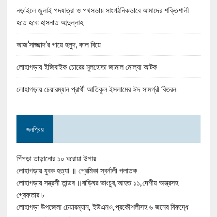
নড়াইলে জুলাই পদযাত্রা ও পথসভায় সাংগঠনিকভাবে আমাদের শক্তিশালী
হতে হবে: হাসনাত আব্দুল্লাহ
আজ‘সাজ্জাদ’র গায়ে হলুদ, কাল বিয়ে
লোহাগড়ায় ইজিবাইক চোরের মুলহোতা জামাল মোল্যা আটক
লোহাগড়ায় চেয়ারম্যান প্রার্থী আতিকুল ইসলামের ঈদ সামগ্রী বিতরন
জনপ্রিয়
পিঁপড়া তাড়ানোর ১০ ঘরোয়া উপায়
লোহাগড়ায় যুবক হত্যা ॥ প্রেমিকা স্বর্নালী পলাতক
লোহাগড়ায় সন্ত্রসী তান্ডব ॥বাড়িঘর ভাংচুর,আহত ১১,দেশীয় অস্ত্রসহ
গ্রেফতার ৮
লোহাগড়া উপজেলা চেয়ারম্যান, ইউএনও,প্রকৌশলীসহ ৬ জনের বিরুদ্ধে