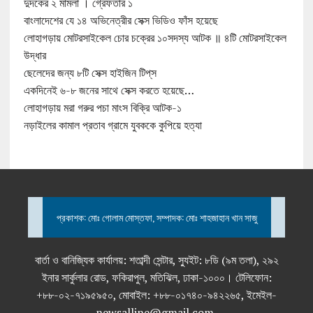
দুদকের ২ মামলা । গ্রেফতার ১
বাংলাদেশের যে ১৪ অভিনেত্রীর সেক্স ভিডিও ফাঁস হয়েছে
লোহাগড়ায় মোটরসাইকেল চোর চক্রের ১০সদস্য আটক ॥ ৪টি মোটরসাইকেল
উদ্ধার
ছেলেদের জন্য ৮টি সেক্স হাইজিন টিপ্‌স
একদিনেই ৬-৮ জনের সাথে সেক্স করতে হয়েছে…
লোহাগড়ায় মরা গরুর পচা মাংস বিক্রি আটক-১
নড়াইলের কামাল প্রতাব গ্রামে যুবককে কুপিয়ে হত্যা
প্রকাশক: মোঃ গোলাম মোস্তফা, সম্পাদক: মোঃ শাহজাহান খান সাজু
বার্তা ও বানিজ্যিক কার্যালয়: শতাব্দী সেন্টার, স্যুইট: ৮ডি (৯ম তলা), ২৯২
ইনার সার্কুলার রোড, ফকিরাপুল, মতিঝিল, ঢাকা-১০০০। টেলিফোন:
+৮৮-০২-৭১৯৫৯৫০, মোবাইল: +৮৮-০১৭৪০-৯৪২২৬৫, ইমেইল-
newsalline@gmail.com,