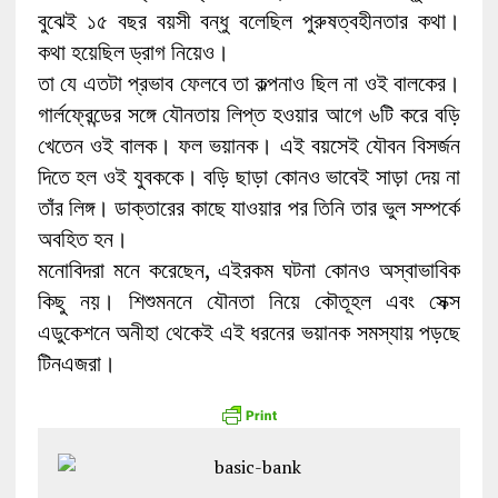
বুঝেই ১৫ বছর বয়সী বন্ধু বলেছিল পুরুষত্বহীনতার কথা।
কথা হয়েছিল ড্রাগ নিয়েও।
তা যে এতটা প্রভাব ফেলবে তা কল্পনাও ছিল না ওই বালকের।
গার্লফ্রেন্ডের সঙ্গে যৌনতায় লিপ্ত হওয়ার আগে ৬টি করে বড়ি
খেতেন ওই বালক। ফল ভয়ানক। এই বয়সেই যৌবন বিসর্জন
দিতে হল ওই যুবককে। বড়ি ছাড়া কোনও ভাবেই সাড়া দেয় না
তাঁর লিঙ্গ। ডাক্তারের কাছে যাওয়ার পর তিনি তার ভুল সম্পর্কে
অবহিত হন।
মনোবিদরা মনে করেছেন, এইরকম ঘটনা কোনও অস্বাভাবিক
কিছু নয়। শিশুমননে যৌনতা নিয়ে কৌতূহল এবং সেক্স
এডুকেশনে অনীহা থেকেই এই ধরনের ভয়ানক সমস্যায় পড়ছে
টিনএজরা।