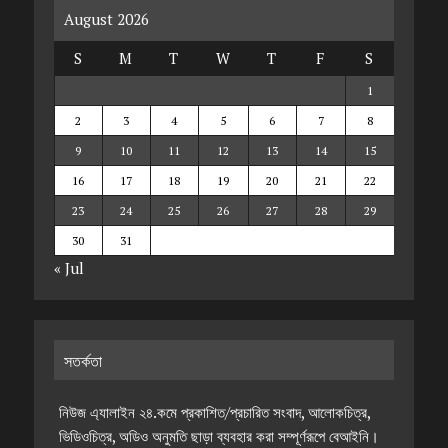
August 2026
S
M
T
W
T
F
S
1
2
3
4
5
6
7
8
9
10
11
12
13
14
15
16
17
18
19
20
21
22
23
24
25
26
27
28
29
30
31
« Jul
সতর্কতা
নিউজ এ্যালাইন ২৪.কমে প্রকাশিত/প্রচারিত সংবাদ, আলোকচিত্র,
ভিডিওচিত্র, অডিও অনুমতি ছাড়া ব্যবহার করা সম্পূর্ণরূপে বেআইনি।