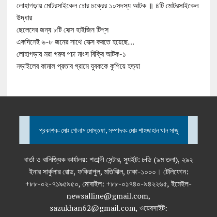
লোহাগড়ায় মোটরসাইকেল চোর চক্রের ১০সদস্য আটক ॥ ৪টি মোটরসাইকেল
উদ্ধার
ছেলেদের জন্য ৮টি সেক্স হাইজিন টিপ্‌স
একদিনেই ৬-৮ জনের সাথে সেক্স করতে হয়েছে…
লোহাগড়ায় মরা গরুর পচা মাংস বিক্রি আটক-১
নড়াইলের কামাল প্রতাব গ্রামে যুবককে কুপিয়ে হত্যা
প্রকাশক: মোঃ গোলাম মোস্তফা, সম্পাদক: মোঃ শাহজাহান খান সাজু
বার্তা ও বানিজ্যিক কার্যালয়: শতাব্দী সেন্টার, স্যুইট: ৮ডি (৯ম তলা), ২৯২
ইনার সার্কুলার রোড, ফকিরাপুল, মতিঝিল, ঢাকা-১০০০। টেলিফোন:
+৮৮-০২-৭১৯৫৯৫০, মোবাইল: +৮৮-০১৭৪০-৯৪২২৬৫, ইমেইল-
newsalline@gmail.com,
sazukhan62@gmail.com, ওয়েবসাইট: