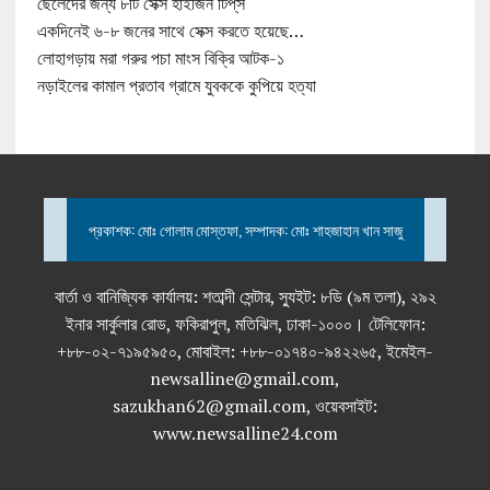
ছেলেদের জন্য ৮টি সেক্স হাইজিন টিপ্‌স
একদিনেই ৬-৮ জনের সাথে সেক্স করতে হয়েছে…
লোহাগড়ায় মরা গরুর পচা মাংস বিক্রি আটক-১
নড়াইলের কামাল প্রতাব গ্রামে যুবককে কুপিয়ে হত্যা
প্রকাশক: মোঃ গোলাম মোস্তফা, সম্পাদক: মোঃ শাহজাহান খান সাজু
বার্তা ও বানিজ্যিক কার্যালয়: শতাব্দী সেন্টার, স্যুইট: ৮ডি (৯ম তলা), ২৯২
ইনার সার্কুলার রোড, ফকিরাপুল, মতিঝিল, ঢাকা-১০০০। টেলিফোন:
+৮৮-০২-৭১৯৫৯৫০, মোবাইল: +৮৮-০১৭৪০-৯৪২২৬৫, ইমেইল-
newsalline@gmail.com,
sazukhan62@gmail.com, ওয়েবসাইট:
www.newsalline24.com