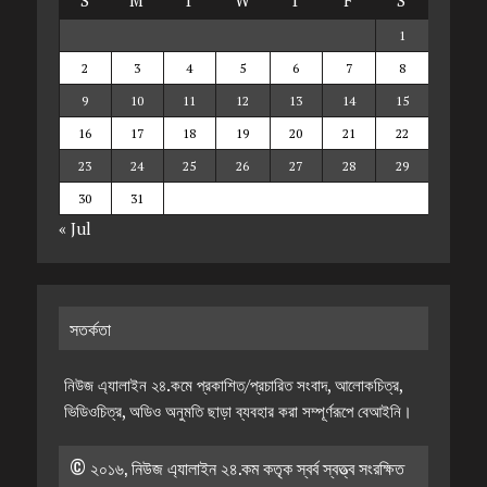
S
M
T
W
T
F
S
1
2
3
4
5
6
7
8
9
10
11
12
13
14
15
16
17
18
19
20
21
22
23
24
25
26
27
28
29
30
31
« Jul
সতর্কতা
নিউজ এ্যালাইন ২৪.কমে প্রকাশিত/প্রচারিত সংবাদ, আলোকচিত্র,
ভিডিওচিত্র, অডিও অনুমতি ছাড়া ব্যবহার করা সম্পূর্ণরূপে বেআইনি।
© ২০১৬, নিউজ এ্যালাইন ২৪.কম কতৃক স্বর্ব স্বত্ত্ব সংরক্ষিত