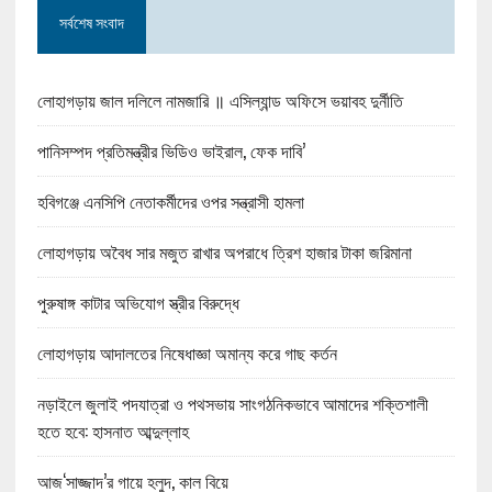
সর্বশেষ সংবাদ
লোহাগড়ায় জাল দলিলে নামজারি ॥ এসিল্যান্ড অফিসে ভয়াবহ দুর্নীতি
পানিসম্পদ প্রতিমন্ত্রীর ভিডিও ভাইরাল, ফেক দাবি’
হবিগঞ্জে এনসিপি নেতাকর্মীদের ওপর সন্ত্রাসী হামলা
লোহাগড়ায় অবৈধ সার মজুত রাখার অপরাধে ত্রিশ হাজার টাকা জরিমানা
পুরুষাঙ্গ কাটার অভিযোগ স্ত্রীর বিরুদ্ধে
লোহাগড়ায় আদালতের নিষেধাজ্ঞা অমান্য করে গাছ কর্তন
নড়াইলে জুলাই পদযাত্রা ও পথসভায় সাংগঠনিকভাবে আমাদের শক্তিশালী
হতে হবে: হাসনাত আব্দুল্লাহ
আজ‘সাজ্জাদ’র গায়ে হলুদ, কাল বিয়ে