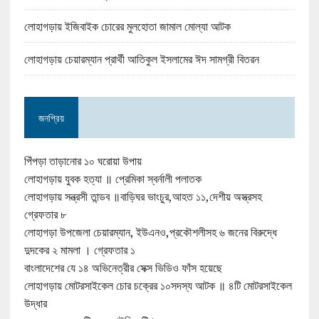
লোহাগড়ায় ইজিবাইক চোরের মুলহোতা জামাল মোল্যা আটক
লোহাগড়ায় চেয়ারম্যান প্রার্থী আতিকুল ইসলামের ঈদ সামগ্রী বিতরন
জনপ্রিয়
পিঁপড়া তাড়ানোর ১০ ঘরোয়া উপায়
লোহাগড়ায় যুবক হত্যা ॥ প্রেমিকা স্বর্নালী পলাতক
লোহাগড়ায় সন্ত্রসী তান্ডব ॥বাড়িঘর ভাংচুর,আহত ১১,দেশীয় অস্ত্রসহ
গ্রেফতার ৮
লোহাগড়া উপজেলা চেয়ারম্যান, ইউএনও,প্রকৌশলীসহ ৬ জনের বিরুদ্ধে
দুদকের ২ মামলা । গ্রেফতার ১
বাংলাদেশের যে ১৪ অভিনেত্রীর সেক্স ভিডিও ফাঁস হয়েছে
লোহাগড়ায় মোটরসাইকেল চোর চক্রের ১০সদস্য আটক ॥ ৪টি মোটরসাইকেল
উদ্ধার