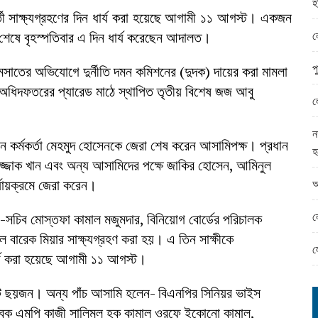
হ
ামের ঈদ সামগ্রী বিতরন
র্তী সাক্ষ্যগ্রহণের দিন ধার্য করা হয়েছে আগামী ১১ আগস্ট। একজন
ন্ড অফিসে ভয়াবহ দুর্নীতি
ল
ণ শেষে বৃহস্পতিবার এ দিন ধার্য করেছেন আদালত।
প
আত্মসাতের অভিযোগে দুর্নীতি দমন কমিশনের (দুদক) দায়ের করা মামলা
রা অধিদফতরের প্যারেড মাঠে স্থাপিত তৃতীয় বিশেষ জজ আবু
ল
ন
লীন কর্মকর্তা মেহমুদ হোসেনকে জেরা শেষ করেন আসামিপক্ষ। প্রধান
হ
রেজ্জাক খান এবং অন্য আসামিদের পক্ষে জাকির হোসেন, আমিনুল
আ
যায়ক্রমে জেরা করেন।
ল
-সচিব মোস্তফা কামাল মজুমদার, বিনিয়োগ বোর্ডের পরিচালক
দুল বারেক মিয়ার সাক্ষ্যগ্রহণ করা হয়। এ তিন সাক্ষীকে
ল
ধার্য করা হয়েছে আগামী ১১ আগস্ট।
োট ছয়জন। অন্য পাঁচ আসামি হলেন- বিএনপির সিনিয়র ভাইস
সাবেক এমপি কাজী সালিমুল হক কামাল ওরফে ইকোনো কামাল,