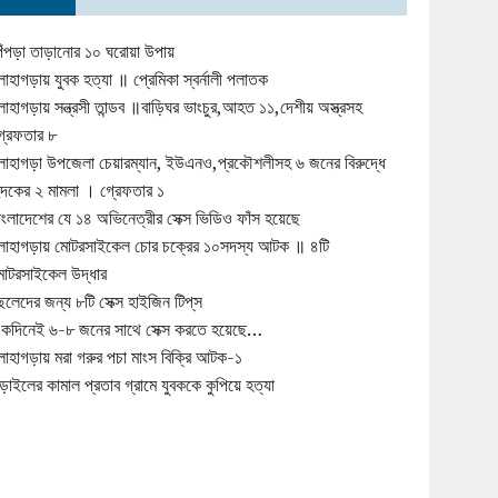
িঁপড়া তাড়ানোর ১০ ঘরোয়া উপায়
োহাগড়ায় যুবক হত্যা ॥ প্রেমিকা স্বর্নালী পলাতক
োহাগড়ায় সন্ত্রসী তান্ডব ॥বাড়িঘর ভাংচুর,আহত ১১,দেশীয় অস্ত্রসহ
্রেফতার ৮
োহাগড়া উপজেলা চেয়ারম্যান, ইউএনও,প্রকৌশলীসহ ৬ জনের বিরুদ্ধে
ুদকের ২ মামলা । গ্রেফতার ১
াংলাদেশের যে ১৪ অভিনেত্রীর সেক্স ভিডিও ফাঁস হয়েছে
োহাগড়ায় মোটরসাইকেল চোর চক্রের ১০সদস্য আটক ॥ ৪টি
োটরসাইকেল উদ্ধার
েলেদের জন্য ৮টি সেক্স হাইজিন টিপ্‌স
কদিনেই ৬-৮ জনের সাথে সেক্স করতে হয়েছে…
োহাগড়ায় মরা গরুর পচা মাংস বিক্রি আটক-১
ড়াইলের কামাল প্রতাব গ্রামে যুবককে কুপিয়ে হত্যা