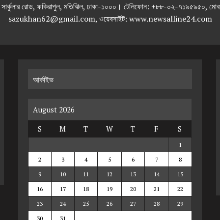
তলা), ২৯২ ইনার সার্কুলার রোড, ফকিরাপুল, মতিঝিল, ঢাকা-১০০০। টেলিফোন: +৮৮-০২
sazukhan62@gmail.com, ওয়েবসাইট: www.newsalline24.com
আর্কাইভ
August 2026
S
M
T
W
T
F
S
1
2
3
4
5
6
7
8
9
10
11
12
13
14
15
16
17
18
19
20
21
22
23
24
25
26
27
28
29
30
31