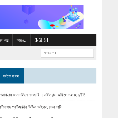
সব খবর
আরও…
ENGLISH
সর্বশেষ সংবাদ
োহাগড়ায় জাল দলিলে নামজারি ॥ এসিল্যান্ড অফিসে ভয়াবহ দুর্নীতি
ানিসম্পদ প্রতিমন্ত্রীর ভিডিও ভাইরাল, ফেক দাবি’