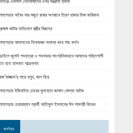
বিগঞ্জে এনসিপি নেতাকর্মীদের ওপর সন্ত্রাসী হামলা
োহাগড়ায় অবৈধ সার মজুত রাখার অপরাধে ত্রিশ হাজার টাকা জরিমানা
ুরুষাঙ্গ কাটার অভিযোগ স্ত্রীর বিরুদ্ধে
োহাগড়ায় আদালতের নিষেধাজ্ঞা অমান্য করে গাছ কর্তন
ড়াইলে জুলাই পদযাত্রা ও পথসভায় সাংগঠনিকভাবে আমাদের শক্তিশালী
তে হবে: হাসনাত আব্দুল্লাহ
জ‘সাজ্জাদ’র গায়ে হলুদ, কাল বিয়ে
োহাগড়ায় ইজিবাইক চোরের মুলহোতা জামাল মোল্যা আটক
োহাগড়ায় চেয়ারম্যান প্রার্থী আতিকুল ইসলামের ঈদ সামগ্রী বিতরন
জনপ্রিয়