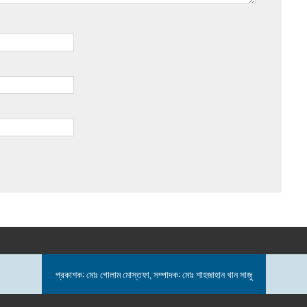
প্রকাশক: মোঃ গোলাম মোস্তফা, সম্পাদক: মোঃ শাহজাহান খান সাজু