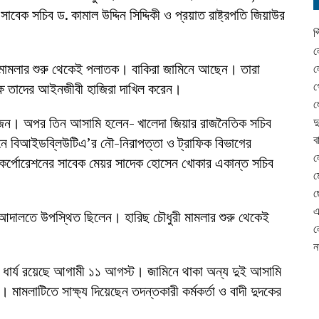
 সাবেক সচিব ড. কামাল উদ্দিন সিদ্দিকী ও প্রয়াত রাষ্ট্রপতি জিয়াউর
প
ল
ান মামলার শুরু থেকেই পলাতক। বাকিরা জামিনে আছেন। তারা
ল
গ
ষে তাদের আইনজীবী হাজিরা দাখিল করেন।
ল
চারজন। অপর তিন আসামি হলেন- খালেদা জিয়ার রাজনৈতিক সচিব
দ
ব
মানে বিআইডব্লিউটিএ’র নৌ-নিরাপত্তা ও ট্রাফিক বিভাগের
ল
ি কর্পোরেশনের সাবেক মেয়র সাদেক হোসেন খোকার একান্ত সচিব
ম
ছ
এ
 আদালতে উপস্থিত ছিলেন। হারিছ চৌধুরী মামলার শুরু থেকেই
ল
ন
িন ধার্য রয়েছে আগামী ১১ আগস্ট। জামিনে থাকা অন্য দুই আসামি
মামলাটিতে সাক্ষ্য দিয়েছেন তদন্তকারী কর্মকর্তা ও বাদী দুদকের