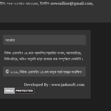
-৭১৯৫৯৫০, মোবাইল: +৮৮-০১৭৪০-৯৪২২৬৫, ইমেইল-newsalline@gmail.com,
সতর্কতা
নিউজ এ্যালাইন ২৪.কমে প্রকাশিত/প্রচারিত সংবাদ, আলোকচিত্র,
ভিডিওচিত্র, অডিও অনুমতি ছাড়া ব্যবহার করা সম্পূর্ণরূপে বেআইনি।
© ২০১৬, নিউজ এ্যালাইন ২৪.কম কতৃক স্বর্ব স্বত্ত্ব সংরক্ষিত
Developed By :
www.jadusoft.com