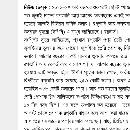
27 MAY 2026
|
লোহাগড়ায় চেয়ারম্যান প্রার্থী আতিকুল ইসল
নিউজ ডেস্ক :
২০১৬-১৭ অর্থ বছরের শুরুতেই হোঁচট খেয়
1 AUGUST 2026
|
লোহাগড়ায় জাল দলিলে নামজারি ॥ এসিল্যা
গত জুলাই মাসের রপ্তানি আয় আগের অর্থবছরের একই সময়
হয়েছে আড়াই বিলিয়ন মার্কিন ডলার। রপ্তানি আয় লক্ষ্যমা
উন্নয়ন ব্যুরো (ইপিবি) এ তথ্য জানিয়েছে। রয়টার্স।
সংশ্লিষ্ট সূত্র জানিয়েছে, প্রধান রপ্তানি পণ্য তৈরি 
জুলাইয়ের তুলনায় কমে গেছে। জুলাইয়ে তৈরি পোশাক, নি
ডলার। আগের বছরের একই সময়ের তুলনায় কমেছে ৪.৪ শ
রপ্তানি আয় রেকর্ড করে বাংলাদেশ। যা আগের বছরের তুল
হওয়ায় এটি সম্ভব ছিল।ইপিবি সূত্রে জানা গেছে, অর্থবছ
বিপরীতে রপ্তানি আয় হয়েছে ২৫৩ কোটি ডলার। অথচ এক মা
হয়েছিল ৩৫৮ কোটি ডলারের পণ্য। আর গত বছরের জুলাই
তৈরি পোশাক শিল্প মালিকদের সংগঠন বিজিএমইএ’র সহ-সভা
১০ দিন বন্ধ ছিল। এর ফলে উৎপাদন কম হয়েছে। তবে ক
আগস্ট থেকে পোশাক রপ্তানি বাড়বে বলে আশা করা যাচ্ছে
এ খাতের সব ধরনের পণ্যের আয় বেড়েছে। মাছ, চিংড়িসহ 
১৯ দশমিক ৪৫, চায়ের ৩৫ ও চামড়া ও চামড়া পণ্যের রপ্