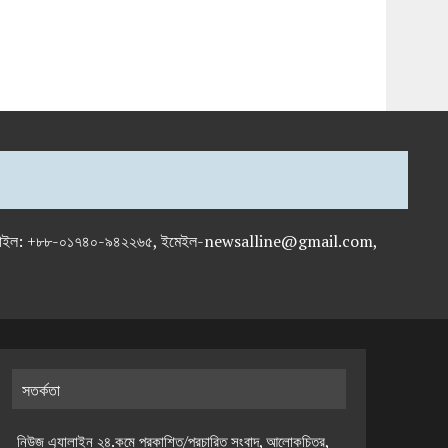
-৭১৯৫৯৫০, মোবাইল: +৮৮-০১৭৪০-৯৪২২৬৫, ইমেইল-newsalline@gmail.com,
সতর্কতা
নিউজ এ্যালাইন ২৪.কমে প্রকাশিত/প্রচারিত সংবাদ, আলোকচিত্র,