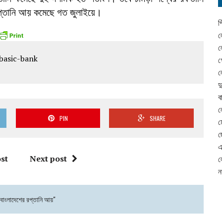
রপ্তানি আয় কমেছে গত জুলাইয়ে।
প
ল
ল
গ
ল
দ
ব
ল
PIN
SHARE
ম
ছ
এ
st
Next post
ল
ন
ো বাংলাদেশের রপ্তানি আয়"