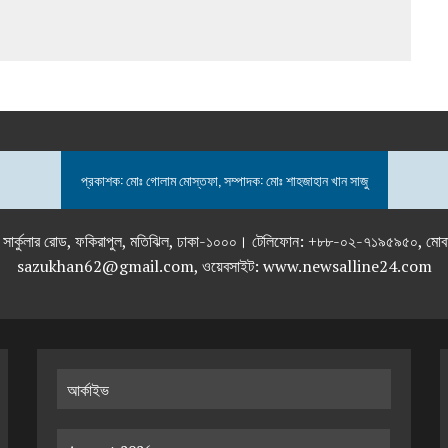
প্রকাশক: মোঃ গোলাম মোস্তফা, সম্পাদক: মোঃ শাহজাহান খান সাজু
তলা), ২৯২ ইনার সার্কুলার রোড, ফকিরাপুল, মতিঝিল, ঢাকা-১০০০। টেলিফোন: +৮৮-০২
sazukhan62@gmail.com, ওয়েবসাইট: www.newsalline24.com
আর্কাইভ