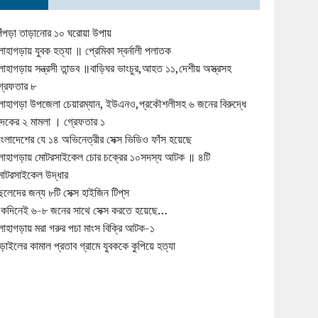
িঁপড়া তাড়ানোর ১০ ঘরোয়া উপায়
োহাগড়ায় যুবক হত্যা ॥ প্রেমিকা স্বর্নালী পলাতক
োহাগড়ায় সন্ত্রসী তান্ডব ॥বাড়িঘর ভাংচুর,আহত ১১,দেশীয় অস্ত্রসহ
্রেফতার ৮
োহাগড়া উপজেলা চেয়ারম্যান, ইউএনও,প্রকৌশলীসহ ৬ জনের বিরুদ্ধে
ুদকের ২ মামলা । গ্রেফতার ১
াংলাদেশের যে ১৪ অভিনেত্রীর সেক্স ভিডিও ফাঁস হয়েছে
োহাগড়ায় মোটরসাইকেল চোর চক্রের ১০সদস্য আটক ॥ ৪টি
োটরসাইকেল উদ্ধার
েলেদের জন্য ৮টি সেক্স হাইজিন টিপ্‌স
কদিনেই ৬-৮ জনের সাথে সেক্স করতে হয়েছে…
োহাগড়ায় মরা গরুর পচা মাংস বিক্রি আটক-১
ড়াইলের কামাল প্রতাব গ্রামে যুবককে কুপিয়ে হত্যা