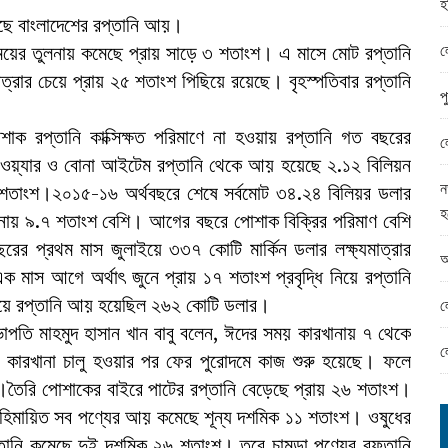
হ
ামের ঈদ সামগ্রী বিতরন
েছে বাংলাদেশের রপ্তানি আয়।
ন্ড অফিসে ভয়াবহ দুর্নীতি
ল
ের তুলনায় কমেছে প্রায় সাড়ে ৩ শতাংশ। এ মাসে মোট রপ্তানি
ত্রার চেয়ে প্রায় ২৫ শতাংশ পিছিয়ে রয়েছে। বৃহস্পতিবার রপ্তানি
প
পোশাক রপ্তানি কাক্সিক্ষত পরিমাণে না হওয়ায় রপ্তানি গত বছরের
ল
টওয়্যার ও বোনা আইটেম রপ্তানি থেকে আয় হয়েছে ২.১২ বিলিয়ন
ন
তাংশ।২০১৫-১৬ অর্থবছরে শেষে সর্বমোট ৩৪.২৪ বিলিয়র ডলার
হ
নায় ৯.৭ শতাংশ বেশি। আগের বছরে পোশাক বিক্রির পরিমাণ বেশি
রের প্রথম মাস জুলাইয়ে ৩৩৭ কোটি মার্কিন ডলার লক্ষ্যমাত্রার
আ
স আগে অর্থাৎ জুনে প্রায় ১৭ শতাংশ প্রবৃদ্ধি নিয়ে রপ্তানি
য়ে রপ্তানি আয় হয়েছিল ২৬২ কোটি ডলার।
ল
পতি মাহমুদ হাসান খান বাবু বলেন, ঈদের সময় কারখানায় ৭ থেকে
ল
ারখানা চালু হওয়ার পর ফের পুরোদমে কাজ শুরু হয়েছে। ফলে
।তৈরি পোশাকের বাইরে পাটের রপ্তানি বেড়েছে প্রায় ২৬ শতাংশ।
হিমায়িত সব পণ্যের আয় কমেছে শূন্য দশমিক ১১ শতাংশ। ওষুধের
তানি কমেছে দুই দশমিক ২৬ শতাংশ। তবে চামড়া পণ্যের রফতানি