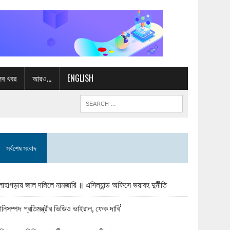
সব খবর
আরও…
ENGLISH
সর্বশেষ সংবাদ
োহাগড়ায় জাল দলিলে নামজারি ॥ এসিল্যান্ড অফিসে ভয়াবহ দুর্নীতি
ানিসম্পদ প্রতিমন্ত্রীর ভিডিও ভাইরাল, ফেক দাবি’