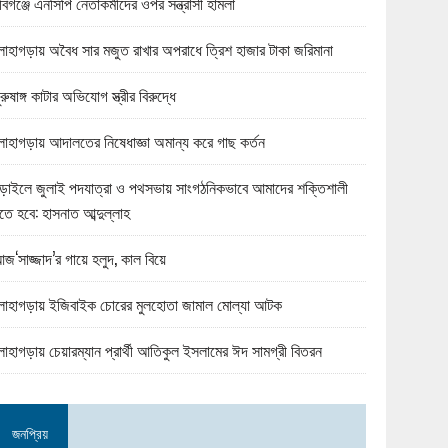
বিগঞ্জে এনসিপি নেতাকর্মীদের ওপর সন্ত্রাসী হামলা
োহাগড়ায় অবৈধ সার মজুত রাখার অপরাধে ত্রিশ হাজার টাকা জরিমানা
ুরুষাঙ্গ কাটার অভিযোগ স্ত্রীর বিরুদ্ধে
োহাগড়ায় আদালতের নিষেধাজ্ঞা অমান্য করে গাছ কর্তন
ড়াইলে জুলাই পদযাত্রা ও পথসভায় সাংগঠনিকভাবে আমাদের শক্তিশালী
তে হবে: হাসনাত আব্দুল্লাহ
জ‘সাজ্জাদ’র গায়ে হলুদ, কাল বিয়ে
োহাগড়ায় ইজিবাইক চোরের মুলহোতা জামাল মোল্যা আটক
োহাগড়ায় চেয়ারম্যান প্রার্থী আতিকুল ইসলামের ঈদ সামগ্রী বিতরন
জনপ্রিয়