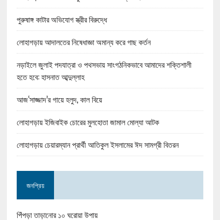
পুরুষাঙ্গ কাটার অভিযোগ স্ত্রীর বিরুদ্ধে
লোহাগড়ায় আদালতের নিষেধাজ্ঞা অমান্য করে গাছ কর্তন
নড়াইলে জুলাই পদযাত্রা ও পথসভায় সাংগঠনিকভাবে আমাদের শক্তিশালী
হতে হবে: হাসনাত আব্দুল্লাহ
আজ‘সাজ্জাদ’র গায়ে হলুদ, কাল বিয়ে
লোহাগড়ায় ইজিবাইক চোরের মুলহোতা জামাল মোল্যা আটক
লোহাগড়ায় চেয়ারম্যান প্রার্থী আতিকুল ইসলামের ঈদ সামগ্রী বিতরন
জনপ্রিয়
পিঁপড়া তাড়ানোর ১০ ঘরোয়া উপায়