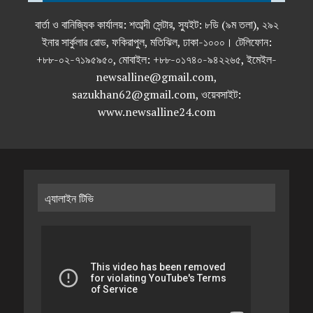
বার্তা ও বানিজ্যিক কার্যালয়: শতাব্দী সেন্টার, স্যুইট: ৮ডি (৯ম তলা), ২৯২
ইনার সার্কুলার রোড, ফকিরাপুল, মতিঝিল, ঢাকা-১০০০। টেলিফোন:
+৮৮-০২-৭১৯৫৯৫০, মোবাইল: +৮৮-০১৭৪০-৯৪২২৬৫, ইমেইল-
newsalline@gmail.com,
sazukhan62@gmail.com, ওয়েবসাইট:
www.newsalline24.com
এ্যালাইন টিভি