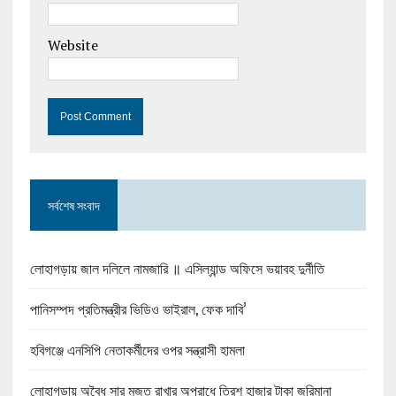
Website
সর্বশেষ সংবাদ
লোহাগড়ায় জাল দলিলে নামজারি ॥ এসিল্যান্ড অফিসে ভয়াবহ দুর্নীতি
পানিসম্পদ প্রতিমন্ত্রীর ভিডিও ভাইরাল, ফেক দাবি’
হবিগঞ্জে এনসিপি নেতাকর্মীদের ওপর সন্ত্রাসী হামলা
লোহাগড়ায় অবৈধ সার মজুত রাখার অপরাধে ত্রিশ হাজার টাকা জরিমানা