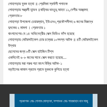
লোহাগড়ায় যুবক হত্যা ॥ প্রেমিকা স্বর্নালী পলাতক
লোহাগড়ায় সন্ত্রসী তান্ডব ॥বাড়িঘর ভাংচুর,আহত ১১,দেশীয় অস্ত্রসহ
গ্রেফতার ৮
লোহাগড়া উপজেলা চেয়ারম্যান, ইউএনও,প্রকৌশলীসহ ৬ জনের বিরুদ্ধে
দুদকের ২ মামলা । গ্রেফতার ১
বাংলাদেশের যে ১৪ অভিনেত্রীর সেক্স ভিডিও ফাঁস হয়েছে
লোহাগড়ায় মোটরসাইকেল চোর চক্রের ১০সদস্য আটক ॥ ৪টি মোটরসাইকেল
উদ্ধার
ছেলেদের জন্য ৮টি সেক্স হাইজিন টিপ্‌স
একদিনেই ৬-৮ জনের সাথে সেক্স করতে হয়েছে…
লোহাগড়ায় মরা গরুর পচা মাংস বিক্রি আটক-১
নড়াইলের কামাল প্রতাব গ্রামে যুবককে কুপিয়ে হত্যা
প্রকাশক: মোঃ গোলাম মোস্তফা, সম্পাদক: মোঃ শাহজাহান খান সাজু