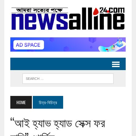
HOME
চিত্র-বিচিত্র
“আই হ্যাভ হ্যাড সেক্স ফর