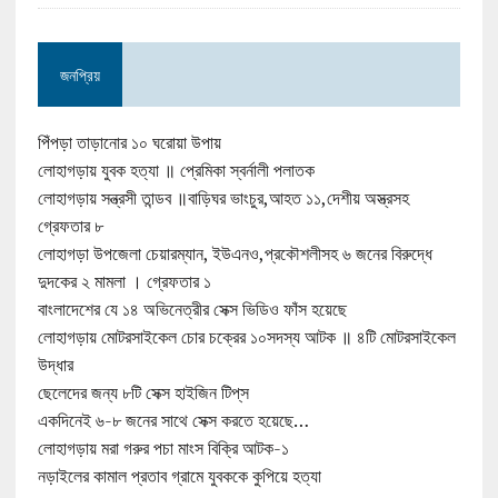
জনপ্রিয়
পিঁপড়া তাড়ানোর ১০ ঘরোয়া উপায়
লোহাগড়ায় যুবক হত্যা ॥ প্রেমিকা স্বর্নালী পলাতক
লোহাগড়ায় সন্ত্রসী তান্ডব ॥বাড়িঘর ভাংচুর,আহত ১১,দেশীয় অস্ত্রসহ
গ্রেফতার ৮
লোহাগড়া উপজেলা চেয়ারম্যান, ইউএনও,প্রকৌশলীসহ ৬ জনের বিরুদ্ধে
দুদকের ২ মামলা । গ্রেফতার ১
বাংলাদেশের যে ১৪ অভিনেত্রীর সেক্স ভিডিও ফাঁস হয়েছে
লোহাগড়ায় মোটরসাইকেল চোর চক্রের ১০সদস্য আটক ॥ ৪টি মোটরসাইকেল
উদ্ধার
ছেলেদের জন্য ৮টি সেক্স হাইজিন টিপ্‌স
একদিনেই ৬-৮ জনের সাথে সেক্স করতে হয়েছে…
লোহাগড়ায় মরা গরুর পচা মাংস বিক্রি আটক-১
নড়াইলের কামাল প্রতাব গ্রামে যুবককে কুপিয়ে হত্যা