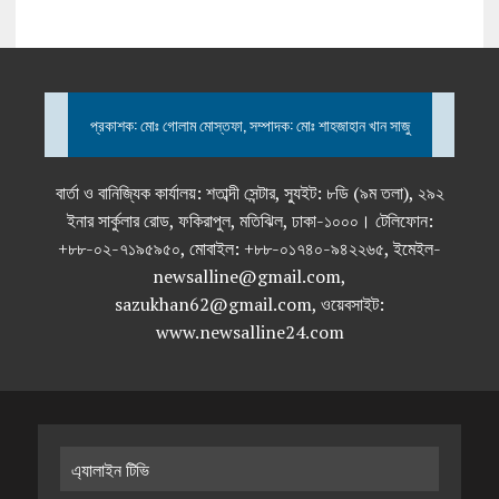
প্রকাশক: মোঃ গোলাম মোস্তফা, সম্পাদক: মোঃ শাহজাহান খান সাজু
বার্তা ও বানিজ্যিক কার্যালয়: শতাব্দী সেন্টার, স্যুইট: ৮ডি (৯ম তলা), ২৯২
ইনার সার্কুলার রোড, ফকিরাপুল, মতিঝিল, ঢাকা-১০০০। টেলিফোন:
+৮৮-০২-৭১৯৫৯৫০, মোবাইল: +৮৮-০১৭৪০-৯৪২২৬৫, ইমেইল-
newsalline@gmail.com,
sazukhan62@gmail.com, ওয়েবসাইট:
www.newsalline24.com
এ্যালাইন টিভি