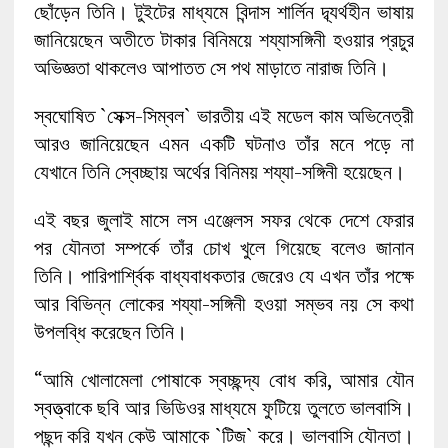
ছোঁড়েন তিনি। টুইটের মাধ্যমে বিন্দাস শার্লিন দ্ব্যর্থহীন ভাষায়
জানিয়েছেন অতীতে টাকার বিনিময়ে শয্যাসঙ্গিনী হওয়ার প্রচুর
অভিজ্ঞতা থাকলেও আপাতত সে পথ মাড়াতে নারাজ তিনি।
স্বঘোষিত `সেক্স-সিম্বল` ভারতীয় এই মডেল কাম অভিনেত্রী
আরও জানিয়েছেন এমন একটি ঘটনাও তাঁর মনে পড়ে না
যেখানে তিনি স্বেচ্ছায় অর্থের বিনিময় শয্যা-সঙ্গিনী হয়েছেন।
এই বছর জুলাই মাসে লস এঞ্জেলস সফর থেকে দেশে ফেরার
পর যৌনতা সম্পর্কে তাঁর চোখ খুলে গিয়েছে বলেও জানান
তিনি। পারিপার্শ্বিক বাধ্যবাধকতার জেরেও যে এখন তাঁর পক্ষে
আর বিভিন্ন লোকের শয্যা-সঙ্গিনী হওয়া সম্ভব নয় সে কথা
উপলব্ধি করেছেন তিনি।
“আমি খোলামেলা পোষাকে স্বচ্ছন্দ্য বোধ করি, আমার যৌন
স্বত্ত্বাকে ছবি আর ভিডিওর মাধ্যমে ফুটিয়ে তুলতে ভালবাসি।
পছন্দ করি যখন কেউ আমাকে `টিজ` করে। ভালবাসি যৌনতা।