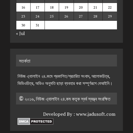
16
17
18
19
20
21
22
23
24
25
26
27
28
29
30
31
« Jul
সতর্কতা
নিউজ এ্যালাইন ২৪.কমে প্রকাশিত/প্রচারিত সংবাদ, আলোকচিত্র,
ভিডিওচিত্র, অডিও অনুমতি ছাড়া ব্যবহার করা সম্পূর্ণরূপে বেআইনি।
© ২০১৬, নিউজ এ্যালাইন ২৪.কম কতৃক স্বর্ব স্বত্ত্ব সংরক্ষিত
Developed By :
www.jadusoft.com