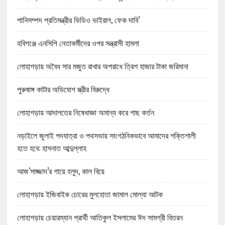
পানিসম্পদ প্রতিমন্ত্রীর ভিডিও ভাইরাল, ফেক দাবি’
হবিগঞ্জে এনসিপি নেতাকর্মীদের ওপর সন্ত্রাসী হামলা
লোহাগড়ায় অবৈধ সার মজুত রাখার অপরাধে ত্রিশ হাজার টাকা জরিমানা
পুরুষাঙ্গ কাটার অভিযোগ স্ত্রীর বিরুদ্ধে
লোহাগড়ায় আদালতের নিষেধাজ্ঞা অমান্য করে গাছ কর্তন
নড়াইলে জুলাই পদযাত্রা ও পথসভায় সাংগঠনিকভাবে আমাদের শক্তিশালী
হতে হবে: হাসনাত আব্দুল্লাহ
আজ‘সাজ্জাদ’র গায়ে হলুদ, কাল বিয়ে
লোহাগড়ায় ইজিবাইক চোরের মুলহোতা জামাল মোল্যা আটক
লোহাগড়ায় চেয়ারম্যান প্রার্থী আতিকুল ইসলামের ঈদ সামগ্রী বিতরন