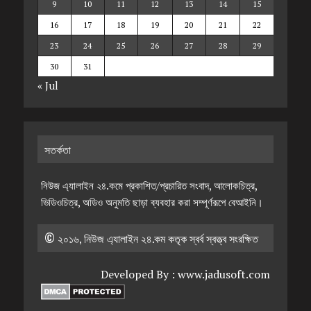
9
10
11
12
13
14
15
16
17
18
19
20
21
22
23
24
25
26
27
28
29
30
31
« Jul
সতর্কতা
নিউজ এ্যালাইন ২৪.কমে প্রকাশিত/প্রচারিত সংবাদ, আলোকচিত্র,
ভিডিওচিত্র, অডিও অনুমতি ছাড়া ব্যবহার করা সম্পূর্ণরূপে বেআইনি।
© ২০১৬, নিউজ এ্যালাইন ২৪.কম কতৃক স্বর্ব স্বত্ত্ব সংরক্ষিত
Developed By :
www.jadusoft.com