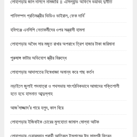
লোহাগড়ায় জাল দলিলে নামজারি ॥ এসিল্যান্ড অফিসে ভয়াবহ দুর্নীতি
পানিসম্পদ প্রতিমন্ত্রীর ভিডিও ভাইরাল, ফেক দাবি’
হবিগঞ্জে এনসিপি নেতাকর্মীদের ওপর সন্ত্রাসী হামলা
লোহাগড়ায় অবৈধ সার মজুত রাখার অপরাধে ত্রিশ হাজার টাকা জরিমানা
পুরুষাঙ্গ কাটার অভিযোগ স্ত্রীর বিরুদ্ধে
লোহাগড়ায় আদালতের নিষেধাজ্ঞা অমান্য করে গাছ কর্তন
নড়াইলে জুলাই পদযাত্রা ও পথসভায় সাংগঠনিকভাবে আমাদের শক্তিশালী
হতে হবে: হাসনাত আব্দুল্লাহ
আজ‘সাজ্জাদ’র গায়ে হলুদ, কাল বিয়ে
লোহাগড়ায় ইজিবাইক চোরের মুলহোতা জামাল মোল্যা আটক
লোহাগড়ায় চেয়ারম্যান প্রার্থী আতিকুল ইসলামের ঈদ সামগ্রী বিতরন