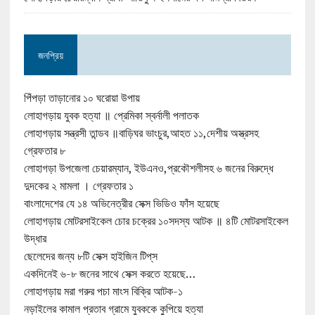
জনপ্রিয়
পিঁপড়া তাড়ানোর ১০ ঘরোয়া উপায়
লোহাগড়ায় যুবক হত্যা ॥ প্রেমিকা স্বর্নালী পলাতক
লোহাগড়ায় সন্ত্রসী তান্ডব ॥বাড়িঘর ভাংচুর,আহত ১১,দেশীয় অস্ত্রসহ
গ্রেফতার ৮
লোহাগড়া উপজেলা চেয়ারম্যান, ইউএনও,প্রকৌশলীসহ ৬ জনের বিরুদ্ধে
দুদকের ২ মামলা । গ্রেফতার ১
বাংলাদেশের যে ১৪ অভিনেত্রীর সেক্স ভিডিও ফাঁস হয়েছে
লোহাগড়ায় মোটরসাইকেল চোর চক্রের ১০সদস্য আটক ॥ ৪টি মোটরসাইকেল
উদ্ধার
ছেলেদের জন্য ৮টি সেক্স হাইজিন টিপ্‌স
একদিনেই ৬-৮ জনের সাথে সেক্স করতে হয়েছে…
লোহাগড়ায় মরা গরুর পচা মাংস বিক্রি আটক-১
নড়াইলের কামাল প্রতাব গ্রামে যুবককে কুপিয়ে হত্যা