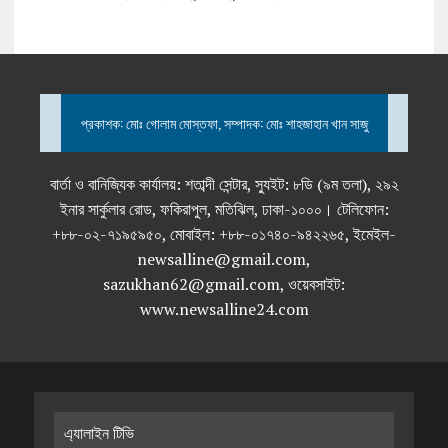
প্রকাশক: মোঃ গোলাম মোস্তফা, সম্পাদক: মোঃ শাহজাহান খান সাজু
বার্তা ও বানিজ্যিক কার্যালয়: শতাব্দী সেন্টার, স্যুইট: ৮ডি (৯ম তলা), ২৯২
ইনার সার্কুলার রোড, ফকিরাপুল, মতিঝিল, ঢাকা-১০০০। টেলিফোন:
+৮৮-০২-৭১৯৫৯৫০, মোবাইল: +৮৮-০১৭৪০-৯৪২২৬৫, ইমেইল-
newsalline@gmail.com,
sazukhan62@gmail.com, ওয়েবসাইট:
www.newsalline24.com
এ্যালাইন টিভি