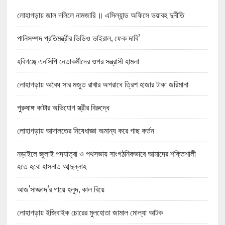
লোহাগড়ায় জাল দলিলে নামজারি ॥ এসিল্যান্ড অফিসে ভয়াবহ দুর্নীতি
পানিসম্পদ প্রতিমন্ত্রীর ভিডিও ভাইরাল, ফেক দাবি’
হবিগঞ্জে এনসিপি নেতাকর্মীদের ওপর সন্ত্রাসী হামলা
লোহাগড়ায় অবৈধ সার মজুত রাখার অপরাধে ত্রিশ হাজার টাকা জরিমানা
পুরুষাঙ্গ কাটার অভিযোগ স্ত্রীর বিরুদ্ধে
লোহাগড়ায় আদালতের নিষেধাজ্ঞা অমান্য করে গাছ কর্তন
নড়াইলে জুলাই পদযাত্রা ও পথসভায় সাংগঠনিকভাবে আমাদের শক্তিশালী
হতে হবে: হাসনাত আব্দুল্লাহ
আজ‘সাজ্জাদ’র গায়ে হলুদ, কাল বিয়ে
লোহাগড়ায় ইজিবাইক চোরের মুলহোতা জামাল মোল্যা আটক