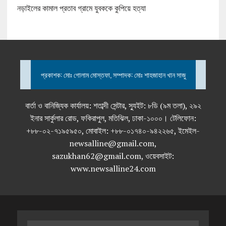
নড়াইলের কামাল প্রতাব গ্রামে যুবককে কুপিয়ে হত্যা
প্রকাশক: মোঃ গোলাম মোস্তফা, সম্পাদক: মোঃ শাহজাহান খান সাজু
বার্তা ও বানিজ্যিক কার্যালয়: শতাব্দী সেন্টার, স্যুইট: ৮ডি (৯ম তলা), ২৯২
ইনার সার্কুলার রোড, ফকিরাপুল, মতিঝিল, ঢাকা-১০০০। টেলিফোন:
+৮৮-০২-৭১৯৫৯৫০, মোবাইল: +৮৮-০১৭৪০-৯৪২২৬৫, ইমেইল-
newsalline@gmail.com,
sazukhan62@gmail.com, ওয়েবসাইট:
www.newsalline24.com