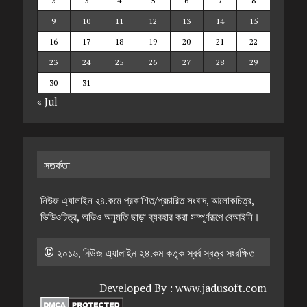
2
3
4
5
6
7
8
9
10
11
12
13
14
15
16
17
18
19
20
21
22
23
24
25
26
27
28
29
30
31
« Jul
সতর্কতা
নিউজ এ্যালাইন ২৪.কমে প্রকাশিত/প্রচারিত সংবাদ, আলোকচিত্র,
ভিডিওচিত্র, অডিও অনুমতি ছাড়া ব্যবহার করা সম্পূর্ণরূপে বেআইনি।
© ২০১৬, নিউজ এ্যালাইন ২৪.কম কতৃক স্বর্ব স্বত্ত্ব সংরক্ষিত
Developed By :
www.jadusoft.com