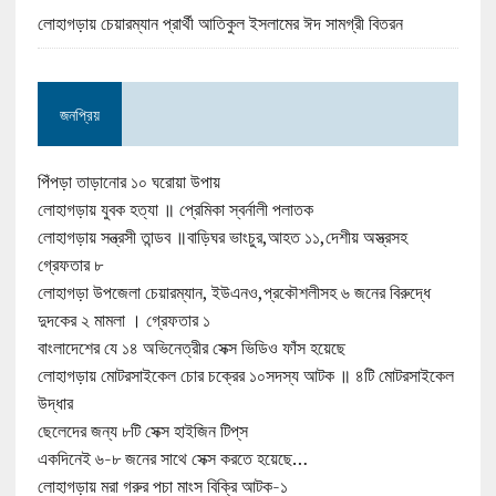
লোহাগড়ায় চেয়ারম্যান প্রার্থী আতিকুল ইসলামের ঈদ সামগ্রী বিতরন
জনপ্রিয়
পিঁপড়া তাড়ানোর ১০ ঘরোয়া উপায়
লোহাগড়ায় যুবক হত্যা ॥ প্রেমিকা স্বর্নালী পলাতক
লোহাগড়ায় সন্ত্রসী তান্ডব ॥বাড়িঘর ভাংচুর,আহত ১১,দেশীয় অস্ত্রসহ
গ্রেফতার ৮
লোহাগড়া উপজেলা চেয়ারম্যান, ইউএনও,প্রকৌশলীসহ ৬ জনের বিরুদ্ধে
দুদকের ২ মামলা । গ্রেফতার ১
বাংলাদেশের যে ১৪ অভিনেত্রীর সেক্স ভিডিও ফাঁস হয়েছে
লোহাগড়ায় মোটরসাইকেল চোর চক্রের ১০সদস্য আটক ॥ ৪টি মোটরসাইকেল
উদ্ধার
ছেলেদের জন্য ৮টি সেক্স হাইজিন টিপ্‌স
একদিনেই ৬-৮ জনের সাথে সেক্স করতে হয়েছে…
লোহাগড়ায় মরা গরুর পচা মাংস বিক্রি আটক-১