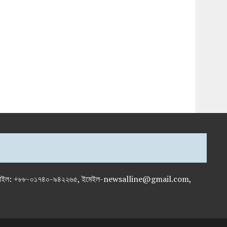
-৭১৯৫৯৫০, মোবাইল: +৮৮-০১৭৪০-৯৪২২৬৫, ইমেইল-newsalline@gmail.com,