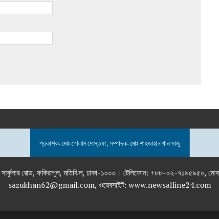
প্রকাশক: মোঃ গোলাম মোস্তফা, সম্পাদক: মোঃ শাহজাহান খান সাজু
তলা), ২৯২ ইনার সার্কুলার রোড, ফকিরাপুল, মতিঝিল, ঢাকা-১০০০। টেলিফোন: +৮৮-০২
sazukhan62@gmail.com, ওয়েবসাইট: www.newsalline24.com