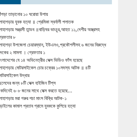
িঁপড়া তাড়ানোর ১০ ঘরোয়া উপায়
োহাগড়ায় যুবক হত্যা ॥ প্রেমিকা স্বর্নালী পলাতক
োহাগড়ায় সন্ত্রসী তান্ডব ॥বাড়িঘর ভাংচুর,আহত ১১,দেশীয় অস্ত্রসহ
্রেফতার ৮
োহাগড়া উপজেলা চেয়ারম্যান, ইউএনও,প্রকৌশলীসহ ৬ জনের বিরুদ্ধে
ুদকের ২ মামলা । গ্রেফতার ১
াংলাদেশের যে ১৪ অভিনেত্রীর সেক্স ভিডিও ফাঁস হয়েছে
োহাগড়ায় মোটরসাইকেল চোর চক্রের ১০সদস্য আটক ॥ ৪টি
োটরসাইকেল উদ্ধার
েলেদের জন্য ৮টি সেক্স হাইজিন টিপ্‌স
কদিনেই ৬-৮ জনের সাথে সেক্স করতে হয়েছে…
োহাগড়ায় মরা গরুর পচা মাংস বিক্রি আটক-১
ড়াইলের কামাল প্রতাব গ্রামে যুবককে কুপিয়ে হত্যা