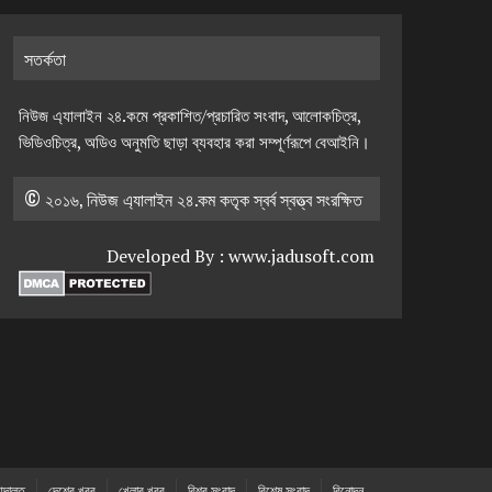
সতর্কতা
নিউজ এ্যালাইন ২৪.কমে প্রকাশিত/প্রচারিত সংবাদ, আলোকচিত্র,
ভিডিওচিত্র, অডিও অনুমতি ছাড়া ব্যবহার করা সম্পূর্ণরূপে বেআইনি।
© ২০১৬, নিউজ এ্যালাইন ২৪.কম কতৃক স্বর্ব স্বত্ত্ব সংরক্ষিত
Developed By :
www.jadusoft.com
দালত
দেশের খবর
খেলার খবর
বিশ্ব সংবাদ
বিশেষ সংবাদ
বিনোদন