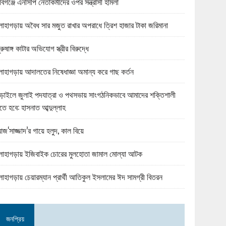
বিগঞ্জে এনসিপি নেতাকর্মীদের ওপর সন্ত্রাসী হামলা
োহাগড়ায় অবৈধ সার মজুত রাখার অপরাধে ত্রিশ হাজার টাকা জরিমানা
ুরুষাঙ্গ কাটার অভিযোগ স্ত্রীর বিরুদ্ধে
োহাগড়ায় আদালতের নিষেধাজ্ঞা অমান্য করে গাছ কর্তন
ড়াইলে জুলাই পদযাত্রা ও পথসভায় সাংগঠনিকভাবে আমাদের শক্তিশালী
তে হবে: হাসনাত আব্দুল্লাহ
জ‘সাজ্জাদ’র গায়ে হলুদ, কাল বিয়ে
োহাগড়ায় ইজিবাইক চোরের মুলহোতা জামাল মোল্যা আটক
োহাগড়ায় চেয়ারম্যান প্রার্থী আতিকুল ইসলামের ঈদ সামগ্রী বিতরন
জনপ্রিয়