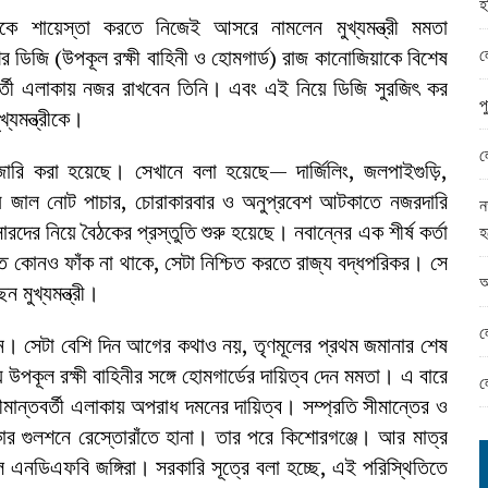
হ
ামের ঈদ সামগ্রী বিতরন
কে শায়েস্তা করতে নিজেই আসরে নামলেন মুখ্যমন্ত্রী মমতা
ন্ড অফিসে ভয়াবহ দুর্নীতি
ল
শের ডিজি (উপকূল রক্ষী বাহিনী ও হোমগার্ড) রাজ কানোজিয়াকে বিশেষ
তবর্তী এলাকায় নজর রাখবেন তিনি। এবং এই নিয়ে ডিজি সুরজিৎ কর
প
্যমন্ত্রীকে।
ল
ি জারি করা হয়েছে। সেখানে বলা হয়েছে— দার্জিলিং, জলপাইগুড়ি,
ায় জাল নোট পাচার, চোরাকারবার ও অনুপ্রবেশ আটকাতে নজরদারি
ন
র নিয়ে বৈঠকের প্রস্তুতি শুরু হয়েছে। নবান্নের এক শীর্ষ কর্তা
হ
তে কোনও ফাঁক না থাকে, সেটা নিশ্চিত করতে রাজ্য বদ্ধপরিকর। সে
আ
 মুখ্যমন্ত্রী।
ল
ন। সেটা বেশি দিন আগের কথাও নয়, তৃণমূলের প্রথম জমানার শেষ
উপকূল রক্ষী বাহিনীর সঙ্গে হোমগার্ডের দায়িত্ব দেন মমতা। এ বারে
ল
সীমান্তবর্তী এলাকায় অপরাধ দমনের দায়িত্ব। সম্প্রতি সীমান্তের ও
ঢাকার গুলশনে রেস্তোরাঁতে হানা। তার পরে কিশোরগঞ্জে। আর মাত্র
এনডিএফবি জঙ্গিরা। সরকারি সূত্রে বলা হচ্ছে, এই পরিস্থিতিতে