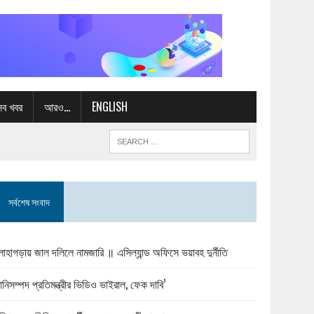
সব খবর
আরও…
ENGLISH
সর্বশেষ সংবাদ
োহাগড়ায় জাল দলিলে নামজারি ॥ এসিল্যান্ড অফিসে ভয়াবহ দুর্নীতি
ানিসম্পদ প্রতিমন্ত্রীর ভিডিও ভাইরাল, ফেক দাবি’