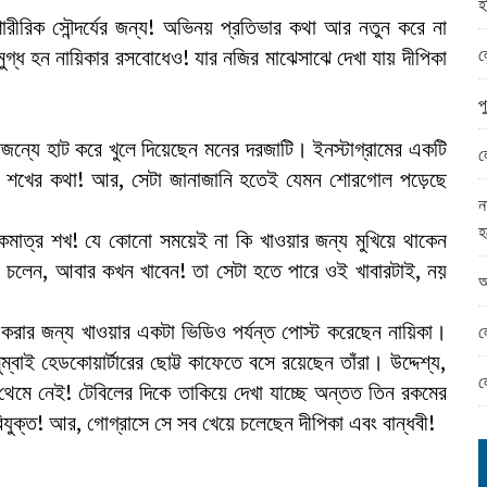
হ
ামের ঈদ সামগ্রী বিতরন
ারীরিক সৌন্দর্যের জন্য! অভিনয় প্রতিভার কথা আর নতুন করে না
ন্ড অফিসে ভয়াবহ দুর্নীতি
ল
া মুগ্ধ হন নায়িকার রসবোধেও! যার নজির মাঝেসাঝে দেখা যায় দীপিকা
প
ৌজন্যে হাট করে খুলে দিয়েছেন মনের দরজাটি। ইনস্টাগ্রামের একটি
ল
ঁর শখের কথা! আর, সেটা জানাজানি হতেই যেমন শোরগোল পড়েছে
ন
হ
কমাত্র শখ! যে কোনো সময়েই না কি খাওয়ার জন্য মুখিয়ে থাকেন
 চলেন, আবার কখন খাবেন! তা সেটা হতে পারে ওই খাবারটাই, নয়
আ
 করার জন্য খাওয়ার একটা ভিডিও পর্যন্ত পোস্ট করেছেন নায়িকা।
ল
ুম্বাই হেডকোয়ার্টারের ছোট্ট কাফেতে বসে রয়েছেন তাঁরা। উদ্দেশ্য,
ল
ই থেমে নেই! টেবিলের দিকে তাকিয়ে দেখা যাচ্ছে অন্তত তিন রকমের
িযুক্ত! আর, গোগ্রাসে সে সব খেয়ে চলেছেন দীপিকা এবং বান্ধবী!