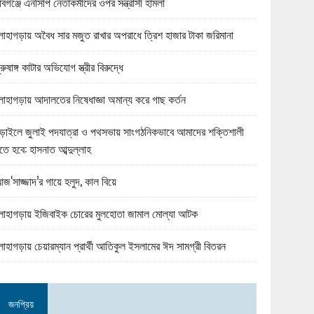
বিগঞ্জে এনসিপি নেতাকর্মীদের ওপর সন্ত্রাসী হামলা
োহাগড়ায় অবৈধ সার মজুত রাখার অপরাধে ত্রিশ হাজার টাকা জরিমানা
ুরুষাঙ্গ কাটার অভিযোগ স্ত্রীর বিরুদ্ধে
োহাগড়ায় আদালতের নিষেধাজ্ঞা অমান্য করে গাছ কর্তন
ড়াইলে জুলাই পদযাত্রা ও পথসভায় সাংগঠনিকভাবে আমাদের শক্তিশালী
তে হবে: হাসনাত আব্দুল্লাহ
জ‘সাজ্জাদ’র গায়ে হলুদ, কাল বিয়ে
োহাগড়ায় ইজিবাইক চোরের মুলহোতা জামাল মোল্যা আটক
োহাগড়ায় চেয়ারম্যান প্রার্থী আতিকুল ইসলামের ঈদ সামগ্রী বিতরন
জনপ্রিয়