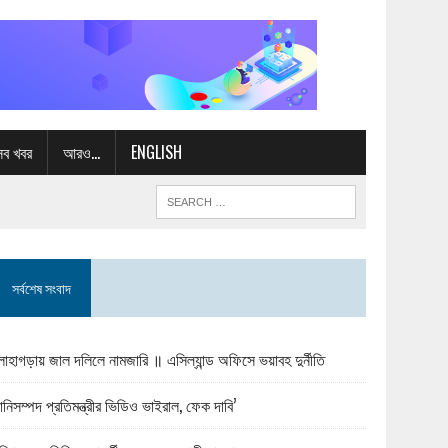
সব খবর
আরও…
ENGLISH
সর্বশেষ সংবাদ
োহাগড়ায় জাল দলিলে নামজারি ॥ এসিল্যান্ড অফিসে ভয়াবহ দুর্নীতি
ানিসম্পদ প্রতিমন্ত্রীর ভিডিও ভাইরাল, ফেক দাবি’