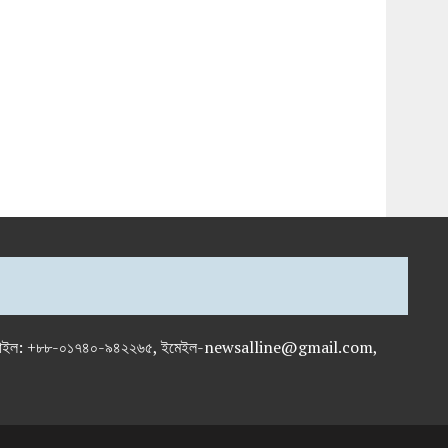
-৭১৯৫৯৫০, মোবাইল: +৮৮-০১৭৪০-৯৪২২৬৫, ইমেইল-newsalline@gmail.com,