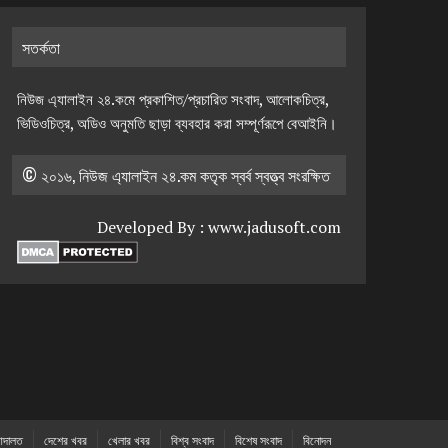
সতর্কতা
নিউজ এ্যালাইন ২৪.কমে প্রকাশিত/প্রচারিত সংবাদ, আলোকচিত্র,
ভিডিওচিত্র, অডিও অনুমতি ছাড়া ব্যবহার করা সম্পূর্ণরূপে বেআইনি।
© ২০১৬, নিউজ এ্যালাইন ২৪.কম কতৃক স্বর্ব স্বত্ত্ব সংরক্ষিত
Developed By :
www.jadusoft.com
দালত
দেশের খবর
খেলার খবর
বিশ্ব সংবাদ
বিশেষ সংবাদ
বিনোদন