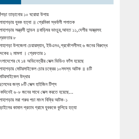
িঁপড়া তাড়ানোর ১০ ঘরোয়া উপায়
োহাগড়ায় যুবক হত্যা ॥ প্রেমিকা স্বর্নালী পলাতক
োহাগড়ায় সন্ত্রসী তান্ডব ॥বাড়িঘর ভাংচুর,আহত ১১,দেশীয় অস্ত্রসহ
্রেফতার ৮
োহাগড়া উপজেলা চেয়ারম্যান, ইউএনও,প্রকৌশলীসহ ৬ জনের বিরুদ্ধে
ুদকের ২ মামলা । গ্রেফতার ১
াংলাদেশের যে ১৪ অভিনেত্রীর সেক্স ভিডিও ফাঁস হয়েছে
োহাগড়ায় মোটরসাইকেল চোর চক্রের ১০সদস্য আটক ॥ ৪টি
োটরসাইকেল উদ্ধার
েলেদের জন্য ৮টি সেক্স হাইজিন টিপ্‌স
কদিনেই ৬-৮ জনের সাথে সেক্স করতে হয়েছে…
োহাগড়ায় মরা গরুর পচা মাংস বিক্রি আটক-১
ড়াইলের কামাল প্রতাব গ্রামে যুবককে কুপিয়ে হত্যা