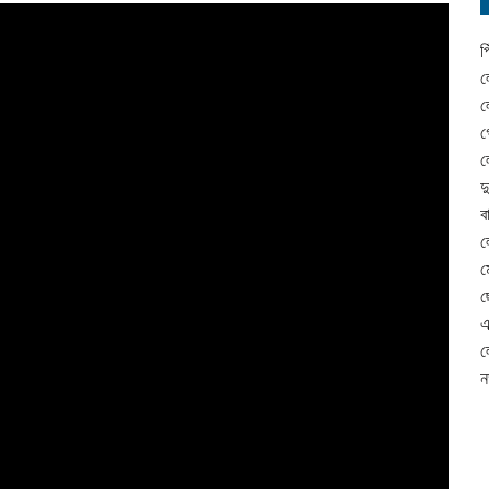
প
ল
ল
গ
ল
দ
ব
ল
ম
ছ
এ
ল
ন