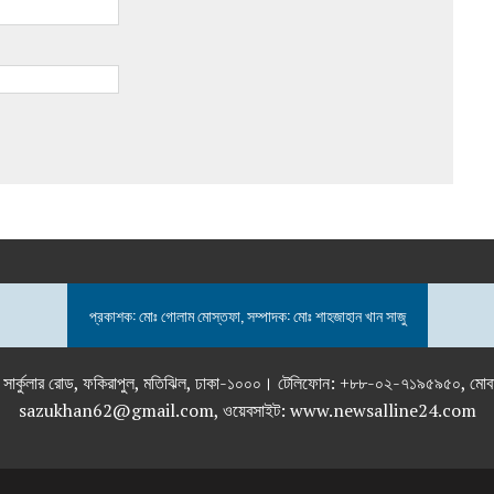
প্রকাশক: মোঃ গোলাম মোস্তফা, সম্পাদক: মোঃ শাহজাহান খান সাজু
তলা), ২৯২ ইনার সার্কুলার রোড, ফকিরাপুল, মতিঝিল, ঢাকা-১০০০। টেলিফোন: +৮৮-০২
sazukhan62@gmail.com, ওয়েবসাইট: www.newsalline24.com