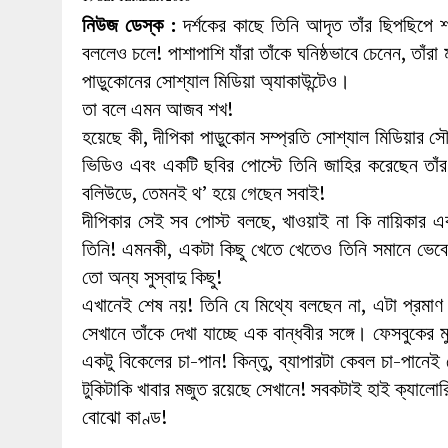
27 MAY 2026
|
লোহাগড়ায় চেয়ারম্যান প্রার্থী আতিকুল ইসল
নিউজ ডেস্ক :
দর্শকের কাছে তিনি আদৃত তাঁর ছিপছিপে শ
1 AUGUST 2026
|
লোহাগড়ায় জাল দলিলে নামজারি ॥ এসিল্যা
বললেও চলে! পাশাপাশি যাঁরা তাঁকে ঘনিষ্ঠভাবে চেনেন, তাঁর
পাড়ুকোনের সোশ্যাল মিডিয়া অ্যাকাউন্টেও।
তা বলে এমন আজব শখ!
হয়েছে কী, দীপিকা পাড়ুকোন সম্প্রতি সোশ্যাল মিডিয়ার স
ভিডিও এবং একটি ছবির পোস্টে তিনি জাহির করেছেন তা
বলিউডে, তেমনই থ’ হয়ে গেছেন সবাই!
দীপিকার সেই সব পোস্ট বলছে, খাওয়াই না কি নায়িকার এ
তিনি! এমনকী, একটা কিছু খেতে খেতেও তিনি সমানে ভেবে
তো অন্য সুস্বাদু কিছু!
এখানেই শেষ নয়! তিনি যে মিথ্যে বলছেন না, এটা প্রমাণ
সেখানে তাঁকে দেখা যাচ্ছে এক বান্ধবীর সঙ্গে। ফেসবুকের ম
একটু বিকেলের চা-পান! কিন্তু, ব্যাপারটা কেবল চা-পানে
টুকিটাকি খাবার মজুত রয়েছে সেখানে! সবকটাই হাই ক্যালোর
বোঝো কাণ্ড!