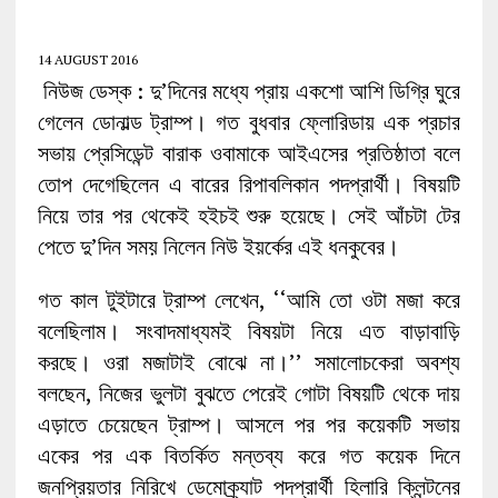
14 AUGUST 2016
নিউজ ডেস্ক : দু’দিনের মধ্যে প্রায় একশো আশি ডিগ্রি ঘুরে
গেলেন ডোনাল্ড ট্রাম্প। গত বুধবার ফ্লোরিডায় এক প্রচার
সভায় প্রেসিডেন্ট বারাক ওবামাকে আইএসের প্রতিষ্ঠাতা বলে
তোপ দেগেছিলেন এ বারের রিপাবলিকান পদপ্রার্থী। বিষয়টি
নিয়ে তার পর থেকেই হইচই শুরু হয়েছে। সেই আঁচটা টের
পেতে দু’দিন সময় নিলেন নিউ ইয়র্কের এই ধনকুবের।
গত কাল টুইটারে ট্রাম্প লেখেন, ‘‘আমি তো ওটা মজা করে
বলেছিলাম। সংবাদমাধ্যমই বিষয়টা নিয়ে এত বাড়াবাড়ি
করছে। ওরা মজাটাই বোঝে না।’’ সমালোচকেরা অবশ্য
বলছেন, নিজের ভুলটা বুঝতে পেরেই গোটা বিষয়টি থেকে দায়
এড়াতে চেয়েছেন ট্রাম্প। আসলে পর পর কয়েকটি সভায়
একের পর এক বিতর্কিত মন্তব্য করে গত কয়েক দিনে
জনপ্রিয়তার নিরিখে ডেমোক্র্যাট পদপ্রার্থী হিলারি ক্লিন্টনের