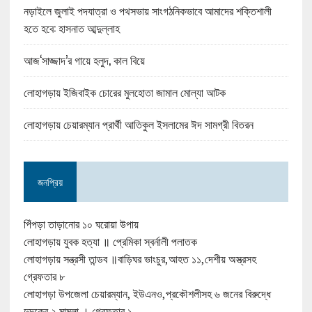
নড়াইলে জুলাই পদযাত্রা ও পথসভায় সাংগঠনিকভাবে আমাদের শক্তিশালী
হতে হবে: হাসনাত আব্দুল্লাহ
আজ‘সাজ্জাদ’র গায়ে হলুদ, কাল বিয়ে
লোহাগড়ায় ইজিবাইক চোরের মুলহোতা জামাল মোল্যা আটক
লোহাগড়ায় চেয়ারম্যান প্রার্থী আতিকুল ইসলামের ঈদ সামগ্রী বিতরন
জনপ্রিয়
পিঁপড়া তাড়ানোর ১০ ঘরোয়া উপায়
লোহাগড়ায় যুবক হত্যা ॥ প্রেমিকা স্বর্নালী পলাতক
লোহাগড়ায় সন্ত্রসী তান্ডব ॥বাড়িঘর ভাংচুর,আহত ১১,দেশীয় অস্ত্রসহ
গ্রেফতার ৮
লোহাগড়া উপজেলা চেয়ারম্যান, ইউএনও,প্রকৌশলীসহ ৬ জনের বিরুদ্ধে
দুদকের ২ মামলা । গ্রেফতার ১