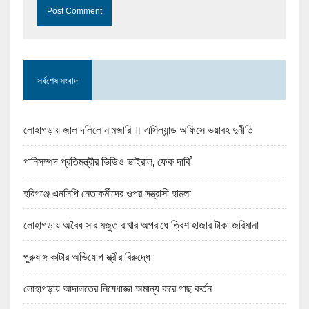
সর্বশেষ সংবাদ
লোহাগড়ায় জাল দলিলে নামজারি ॥ এসিল্যান্ড অফিসে ভয়াবহ দুর্নীতি
পানিসম্পদ প্রতিমন্ত্রীর ভিডিও ভাইরাল, ফেক দাবি’
হবিগঞ্জে এনসিপি নেতাকর্মীদের ওপর সন্ত্রাসী হামলা
লোহাগড়ায় অবৈধ সার মজুত রাখার অপরাধে ত্রিশ হাজার টাকা জরিমানা
পুরুষাঙ্গ কাটার অভিযোগ স্ত্রীর বিরুদ্ধে
লোহাগড়ায় আদালতের নিষেধাজ্ঞা অমান্য করে গাছ কর্তন