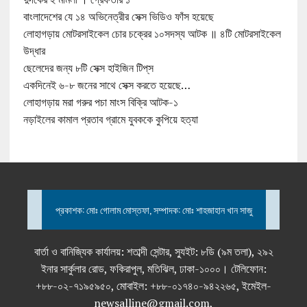
বাংলাদেশের যে ১৪ অভিনেত্রীর সেক্স ভিডিও ফাঁস হয়েছে
লোহাগড়ায় মোটরসাইকেল চোর চক্রের ১০সদস্য আটক ॥ ৪টি মোটরসাইকেল
উদ্ধার
ছেলেদের জন্য ৮টি সেক্স হাইজিন টিপ্‌স
একদিনেই ৬-৮ জনের সাথে সেক্স করতে হয়েছে…
লোহাগড়ায় মরা গরুর পচা মাংস বিক্রি আটক-১
নড়াইলের কামাল প্রতাব গ্রামে যুবককে কুপিয়ে হত্যা
প্রকাশক: মোঃ গোলাম মোস্তফা, সম্পাদক: মোঃ শাহজাহান খান সাজু
বার্তা ও বানিজ্যিক কার্যালয়: শতাব্দী সেন্টার, স্যুইট: ৮ডি (৯ম তলা), ২৯২
ইনার সার্কুলার রোড, ফকিরাপুল, মতিঝিল, ঢাকা-১০০০। টেলিফোন:
+৮৮-০২-৭১৯৫৯৫০, মোবাইল: +৮৮-০১৭৪০-৯৪২২৬৫, ইমেইল-
newsalline@gmail.com,