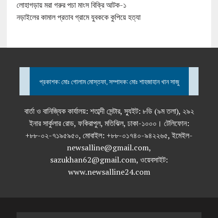
লোহাগড়ায় মরা গরুর পচা মাংস বিক্রি আটক-১
নড়াইলের কামাল প্রতাব গ্রামে যুবককে কুপিয়ে হত্যা
প্রকাশক: মোঃ গোলাম মোস্তফা, সম্পাদক: মোঃ শাহজাহান খান সাজু
বার্তা ও বানিজ্যিক কার্যালয়: শতাব্দী সেন্টার, স্যুইট: ৮ডি (৯ম তলা), ২৯২
ইনার সার্কুলার রোড, ফকিরাপুল, মতিঝিল, ঢাকা-১০০০। টেলিফোন:
+৮৮-০২-৭১৯৫৯৫০, মোবাইল: +৮৮-০১৭৪০-৯৪২২৬৫, ইমেইল-
newsalline@gmail.com,
sazukhan62@gmail.com, ওয়েবসাইট:
www.newsalline24.com