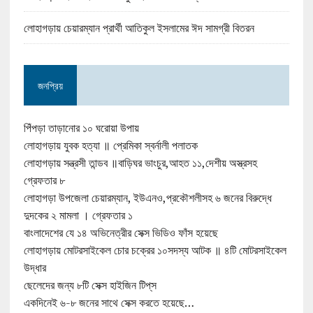
লোহাগড়ায় চেয়ারম্যান প্রার্থী আতিকুল ইসলামের ঈদ সামগ্রী বিতরন
জনপ্রিয়
পিঁপড়া তাড়ানোর ১০ ঘরোয়া উপায়
লোহাগড়ায় যুবক হত্যা ॥ প্রেমিকা স্বর্নালী পলাতক
লোহাগড়ায় সন্ত্রসী তান্ডব ॥বাড়িঘর ভাংচুর,আহত ১১,দেশীয় অস্ত্রসহ
গ্রেফতার ৮
লোহাগড়া উপজেলা চেয়ারম্যান, ইউএনও,প্রকৌশলীসহ ৬ জনের বিরুদ্ধে
দুদকের ২ মামলা । গ্রেফতার ১
বাংলাদেশের যে ১৪ অভিনেত্রীর সেক্স ভিডিও ফাঁস হয়েছে
লোহাগড়ায় মোটরসাইকেল চোর চক্রের ১০সদস্য আটক ॥ ৪টি মোটরসাইকেল
উদ্ধার
ছেলেদের জন্য ৮টি সেক্স হাইজিন টিপ্‌স
একদিনেই ৬-৮ জনের সাথে সেক্স করতে হয়েছে…