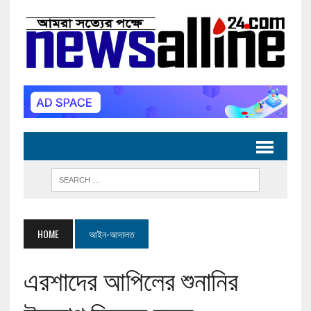
HOME
আইন-আদালত
এরশাদের আপিলের শুনানির