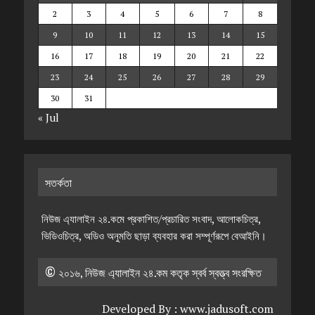
2
3
4
5
6
7
8
9
10
11
12
13
14
15
16
17
18
19
20
21
22
23
24
25
26
27
28
29
30
31
« Jul
সতর্কতা
নিউজ এ্যালাইন ২৪.কমে প্রকাশিত/প্রচারিত সংবাদ, আলোকচিত্র,
ভিডিওচিত্র, অডিও অনুমতি ছাড়া ব্যবহার করা সম্পূর্ণরূপে বেআইনি।
© ২০১৬, নিউজ এ্যালাইন ২৪.কম কতৃক স্বর্ব স্বত্ত্ব সংরক্ষিত
Developed By :
www.jadusoft.com