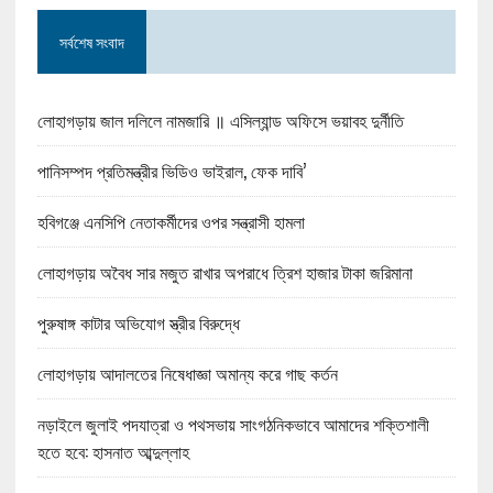
সর্বশেষ সংবাদ
লোহাগড়ায় জাল দলিলে নামজারি ॥ এসিল্যান্ড অফিসে ভয়াবহ দুর্নীতি
পানিসম্পদ প্রতিমন্ত্রীর ভিডিও ভাইরাল, ফেক দাবি’
হবিগঞ্জে এনসিপি নেতাকর্মীদের ওপর সন্ত্রাসী হামলা
লোহাগড়ায় অবৈধ সার মজুত রাখার অপরাধে ত্রিশ হাজার টাকা জরিমানা
পুরুষাঙ্গ কাটার অভিযোগ স্ত্রীর বিরুদ্ধে
লোহাগড়ায় আদালতের নিষেধাজ্ঞা অমান্য করে গাছ কর্তন
নড়াইলে জুলাই পদযাত্রা ও পথসভায় সাংগঠনিকভাবে আমাদের শক্তিশালী
হতে হবে: হাসনাত আব্দুল্লাহ