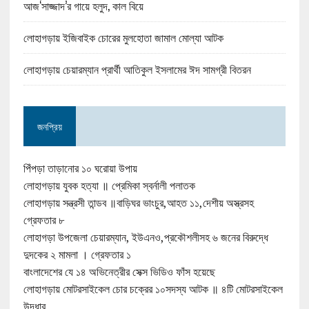
আজ‘সাজ্জাদ’র গায়ে হলুদ, কাল বিয়ে
লোহাগড়ায় ইজিবাইক চোরের মুলহোতা জামাল মোল্যা আটক
লোহাগড়ায় চেয়ারম্যান প্রার্থী আতিকুল ইসলামের ঈদ সামগ্রী বিতরন
জনপ্রিয়
পিঁপড়া তাড়ানোর ১০ ঘরোয়া উপায়
লোহাগড়ায় যুবক হত্যা ॥ প্রেমিকা স্বর্নালী পলাতক
লোহাগড়ায় সন্ত্রসী তান্ডব ॥বাড়িঘর ভাংচুর,আহত ১১,দেশীয় অস্ত্রসহ
গ্রেফতার ৮
লোহাগড়া উপজেলা চেয়ারম্যান, ইউএনও,প্রকৌশলীসহ ৬ জনের বিরুদ্ধে
দুদকের ২ মামলা । গ্রেফতার ১
বাংলাদেশের যে ১৪ অভিনেত্রীর সেক্স ভিডিও ফাঁস হয়েছে
লোহাগড়ায় মোটরসাইকেল চোর চক্রের ১০সদস্য আটক ॥ ৪টি মোটরসাইকেল
উদ্ধার