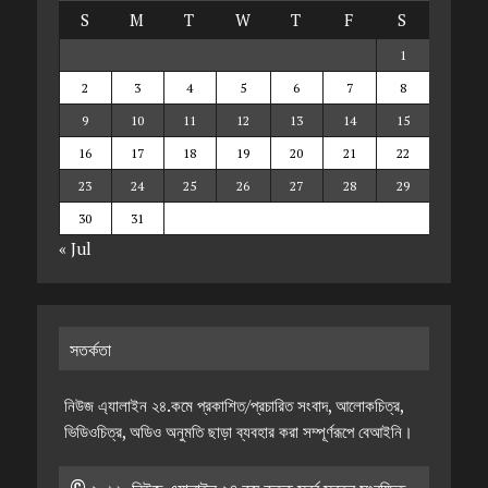
S
M
T
W
T
F
S
1
2
3
4
5
6
7
8
9
10
11
12
13
14
15
16
17
18
19
20
21
22
23
24
25
26
27
28
29
30
31
« Jul
সতর্কতা
নিউজ এ্যালাইন ২৪.কমে প্রকাশিত/প্রচারিত সংবাদ, আলোকচিত্র,
ভিডিওচিত্র, অডিও অনুমতি ছাড়া ব্যবহার করা সম্পূর্ণরূপে বেআইনি।