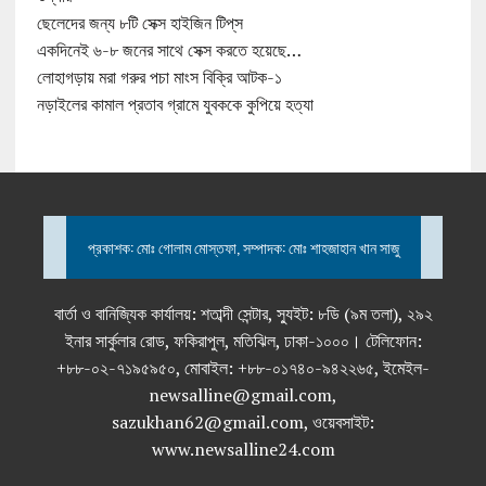
ছেলেদের জন্য ৮টি সেক্স হাইজিন টিপ্‌স
একদিনেই ৬-৮ জনের সাথে সেক্স করতে হয়েছে…
লোহাগড়ায় মরা গরুর পচা মাংস বিক্রি আটক-১
নড়াইলের কামাল প্রতাব গ্রামে যুবককে কুপিয়ে হত্যা
প্রকাশক: মোঃ গোলাম মোস্তফা, সম্পাদক: মোঃ শাহজাহান খান সাজু
বার্তা ও বানিজ্যিক কার্যালয়: শতাব্দী সেন্টার, স্যুইট: ৮ডি (৯ম তলা), ২৯২
ইনার সার্কুলার রোড, ফকিরাপুল, মতিঝিল, ঢাকা-১০০০। টেলিফোন:
+৮৮-০২-৭১৯৫৯৫০, মোবাইল: +৮৮-০১৭৪০-৯৪২২৬৫, ইমেইল-
newsalline@gmail.com,
sazukhan62@gmail.com, ওয়েবসাইট:
www.newsalline24.com