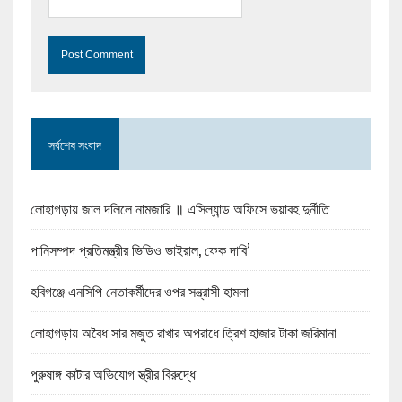
সর্বশেষ সংবাদ
লোহাগড়ায় জাল দলিলে নামজারি ॥ এসিল্যান্ড অফিসে ভয়াবহ দুর্নীতি
পানিসম্পদ প্রতিমন্ত্রীর ভিডিও ভাইরাল, ফেক দাবি’
হবিগঞ্জে এনসিপি নেতাকর্মীদের ওপর সন্ত্রাসী হামলা
লোহাগড়ায় অবৈধ সার মজুত রাখার অপরাধে ত্রিশ হাজার টাকা জরিমানা
পুরুষাঙ্গ কাটার অভিযোগ স্ত্রীর বিরুদ্ধে