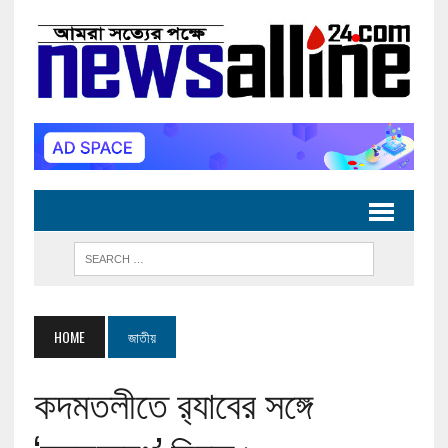
HOME
জাতীয়
কদমতলীতে র‌্যাবের সঙ্গে