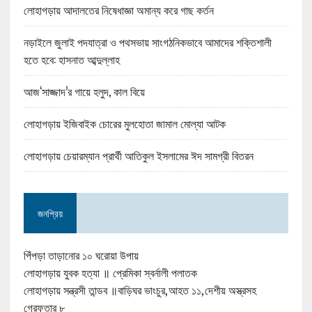
লোহাগড়ায় আদালতের নিষেধাজ্ঞা অমান্য করে গাছ কর্তন
নড়াইলে জুলাই পদযাত্রা ও পথসভায় সাংগঠনিকভাবে আমাদের শক্তিশালী
হতে হবে: হাসনাত আব্দুল্লাহ
আজ‘সাজ্জাদ’র গায়ে হলুদ, কাল বিয়ে
লোহাগড়ায় ইজিবাইক চোরের মুলহোতা জামাল মোল্যা আটক
লোহাগড়ায় চেয়ারম্যান প্রার্থী আতিকুল ইসলামের ঈদ সামগ্রী বিতরন
জনপ্রিয়
পিঁপড়া তাড়ানোর ১০ ঘরোয়া উপায়
লোহাগড়ায় যুবক হত্যা ॥ প্রেমিকা স্বর্নালী পলাতক
লোহাগড়ায় সন্ত্রসী তান্ডব ॥বাড়িঘর ভাংচুর,আহত ১১,দেশীয় অস্ত্রসহ
গ্রেফতার ৮