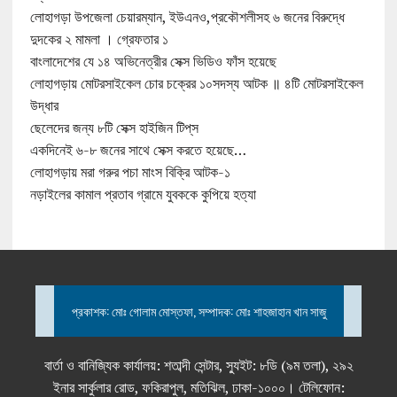
লোহাগড়া উপজেলা চেয়ারম্যান, ইউএনও,প্রকৌশলীসহ ৬ জনের বিরুদ্ধে
দুদকের ২ মামলা । গ্রেফতার ১
বাংলাদেশের যে ১৪ অভিনেত্রীর সেক্স ভিডিও ফাঁস হয়েছে
লোহাগড়ায় মোটরসাইকেল চোর চক্রের ১০সদস্য আটক ॥ ৪টি মোটরসাইকেল
উদ্ধার
ছেলেদের জন্য ৮টি সেক্স হাইজিন টিপ্‌স
একদিনেই ৬-৮ জনের সাথে সেক্স করতে হয়েছে…
লোহাগড়ায় মরা গরুর পচা মাংস বিক্রি আটক-১
নড়াইলের কামাল প্রতাব গ্রামে যুবককে কুপিয়ে হত্যা
প্রকাশক: মোঃ গোলাম মোস্তফা, সম্পাদক: মোঃ শাহজাহান খান সাজু
বার্তা ও বানিজ্যিক কার্যালয়: শতাব্দী সেন্টার, স্যুইট: ৮ডি (৯ম তলা), ২৯২
ইনার সার্কুলার রোড, ফকিরাপুল, মতিঝিল, ঢাকা-১০০০। টেলিফোন: