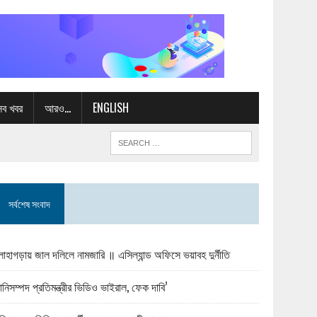
সব খবর
আরও…
ENGLISH
সর্বশেষ সংবাদ
োহাগড়ায় জাল দলিলে নামজারি ॥ এসিল্যান্ড অফিসে ভয়াবহ দুর্নীতি
ানিসম্পদ প্রতিমন্ত্রীর ভিডিও ভাইরাল, ফেক দাবি’