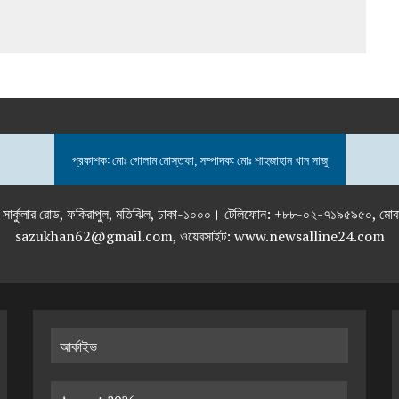
প্রকাশক: মোঃ গোলাম মোস্তফা, সম্পাদক: মোঃ শাহজাহান খান সাজু
তলা), ২৯২ ইনার সার্কুলার রোড, ফকিরাপুল, মতিঝিল, ঢাকা-১০০০। টেলিফোন: +৮৮-০২
sazukhan62@gmail.com, ওয়েবসাইট: www.newsalline24.com
আর্কাইভ