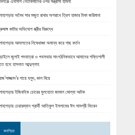
বিগঞ্জে এনসিপি নেতাকর্মীদের ওপর সন্ত্রাসী হামলা
োহাগড়ায় অবৈধ সার মজুত রাখার অপরাধে ত্রিশ হাজার টাকা জরিমানা
ুরুষাঙ্গ কাটার অভিযোগ স্ত্রীর বিরুদ্ধে
োহাগড়ায় আদালতের নিষেধাজ্ঞা অমান্য করে গাছ কর্তন
ড়াইলে জুলাই পদযাত্রা ও পথসভায় সাংগঠনিকভাবে আমাদের শক্তিশালী
তে হবে: হাসনাত আব্দুল্লাহ
জ‘সাজ্জাদ’র গায়ে হলুদ, কাল বিয়ে
োহাগড়ায় ইজিবাইক চোরের মুলহোতা জামাল মোল্যা আটক
োহাগড়ায় চেয়ারম্যান প্রার্থী আতিকুল ইসলামের ঈদ সামগ্রী বিতরন
জনপ্রিয়