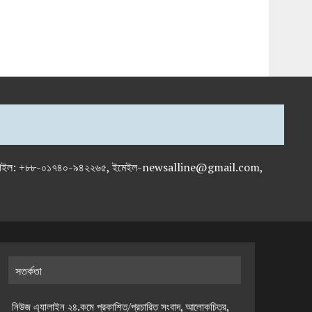
-৭১৯৫৯৫০, মোবাইল: +৮৮-০১৭৪০-৯৪২২৬৫, ইমেইল-newsalline@gmail.com,
সতর্কতা
নিউজ এ্যালাইন ২৪.কমে প্রকাশিত/প্রচারিত সংবাদ, আলোকচিত্র,