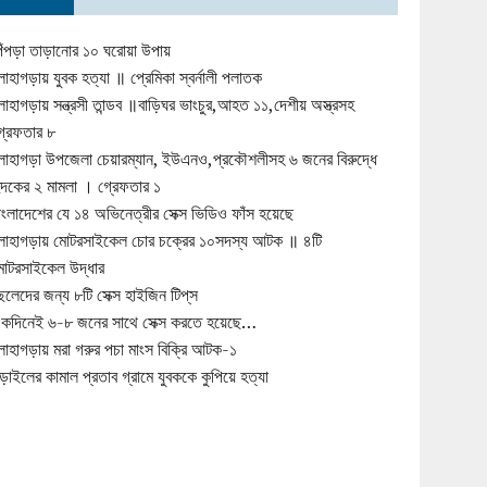
িঁপড়া তাড়ানোর ১০ ঘরোয়া উপায়
োহাগড়ায় যুবক হত্যা ॥ প্রেমিকা স্বর্নালী পলাতক
োহাগড়ায় সন্ত্রসী তান্ডব ॥বাড়িঘর ভাংচুর,আহত ১১,দেশীয় অস্ত্রসহ
্রেফতার ৮
োহাগড়া উপজেলা চেয়ারম্যান, ইউএনও,প্রকৌশলীসহ ৬ জনের বিরুদ্ধে
ুদকের ২ মামলা । গ্রেফতার ১
াংলাদেশের যে ১৪ অভিনেত্রীর সেক্স ভিডিও ফাঁস হয়েছে
োহাগড়ায় মোটরসাইকেল চোর চক্রের ১০সদস্য আটক ॥ ৪টি
োটরসাইকেল উদ্ধার
েলেদের জন্য ৮টি সেক্স হাইজিন টিপ্‌স
কদিনেই ৬-৮ জনের সাথে সেক্স করতে হয়েছে…
োহাগড়ায় মরা গরুর পচা মাংস বিক্রি আটক-১
ড়াইলের কামাল প্রতাব গ্রামে যুবককে কুপিয়ে হত্যা