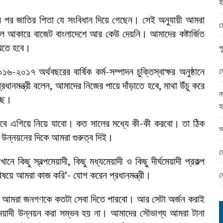
হ
ামের ঈদ সামগ্রী বিতরন
নতার পর জাতির পিতা যে সংবিধান দিয়ে গেছেন। সেই অনুযায়ী আমরা
ন্ড অফিসে ভয়াবহ দুর্নীতি
ল
ল আকারে বাজেট বাংলাদেশে আর কেউ দেয়নি। আমাদের কষ্টার্জিত
াখতে হবে।
প
ল
০১৬-২০১৭ অর্থবছরের বার্ষিক কর্ম-সম্পাদন চুক্তিস্বাক্ষর অনুষ্ঠানে
ানমন্ত্রী বলেন, আমাদের নিজের পায়ে দাঁড়াতে হবে, মাথা উঁচু করে
ন
্ছি।
হ
াবে এগিয়ে নিয়ে যাবো। কত সালের মধ্যে কী-কী করবো। তা ঠিক
আ
ামো উন্নয়নের দিকে আমরা গুরুত্ব দিই।
ল
 কিছু স্বল্পমেয়াদী, কিছু মধ্যমেয়াদী ও কিছু দীর্ঘমেয়াদী প্রকল্প
িষয়ে আমরা কাজ করি’- যোগ করেন প্রধানমন্ত্রী।
ল
বছরে আমরা জনগণকে কতটা সেবা দিতে পারবো। আর সেটা অর্জন করাই
ো দীর্ঘমেয়াদী উন্নয়ন করা সম্ভব হয় না। আমাদের সৌভাগ্য আমরা টানা