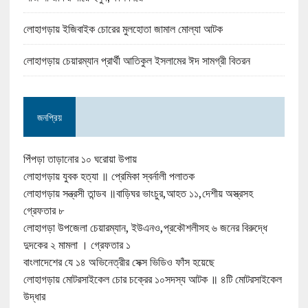
লোহাগড়ায় ইজিবাইক চোরের মুলহোতা জামাল মোল্যা আটক
লোহাগড়ায় চেয়ারম্যান প্রার্থী আতিকুল ইসলামের ঈদ সামগ্রী বিতরন
জনপ্রিয়
পিঁপড়া তাড়ানোর ১০ ঘরোয়া উপায়
লোহাগড়ায় যুবক হত্যা ॥ প্রেমিকা স্বর্নালী পলাতক
লোহাগড়ায় সন্ত্রসী তান্ডব ॥বাড়িঘর ভাংচুর,আহত ১১,দেশীয় অস্ত্রসহ
গ্রেফতার ৮
লোহাগড়া উপজেলা চেয়ারম্যান, ইউএনও,প্রকৌশলীসহ ৬ জনের বিরুদ্ধে
দুদকের ২ মামলা । গ্রেফতার ১
বাংলাদেশের যে ১৪ অভিনেত্রীর সেক্স ভিডিও ফাঁস হয়েছে
লোহাগড়ায় মোটরসাইকেল চোর চক্রের ১০সদস্য আটক ॥ ৪টি মোটরসাইকেল
উদ্ধার