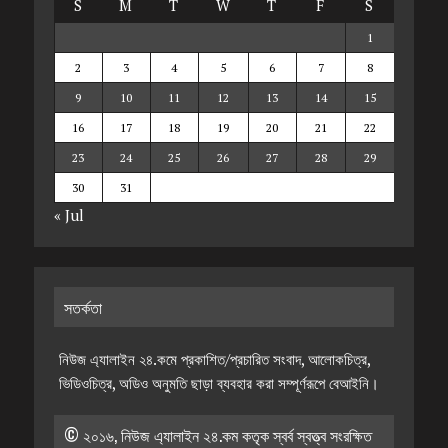
S
M
T
W
T
F
S
1
2
3
4
5
6
7
8
9
10
11
12
13
14
15
16
17
18
19
20
21
22
23
24
25
26
27
28
29
30
31
« Jul
সতর্কতা
নিউজ এ্যালাইন ২৪.কমে প্রকাশিত/প্রচারিত সংবাদ, আলোকচিত্র,
ভিডিওচিত্র, অডিও অনুমতি ছাড়া ব্যবহার করা সম্পূর্ণরূপে বেআইনি।
© ২০১৬, নিউজ এ্যালাইন ২৪.কম কতৃক স্বর্ব স্বত্ত্ব সংরক্ষিত