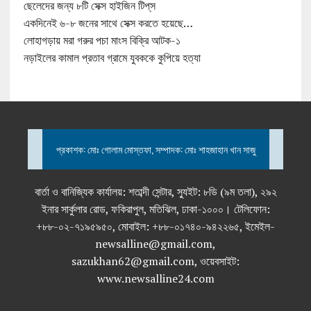
ছেলেদের জন্য ৮টি সেক্স হাইজিন টিপ্‌স
একদিনেই ৬-৮ জনের সাথে সেক্স করতে হয়েছে…
লোহাগড়ায় মরা গরুর পচা মাংস বিক্রি আটক-১
নড়াইলের কামাল প্রতাব গ্রামে যুবককে কুপিয়ে হত্যা
প্রকাশক: মোঃ গোলাম মোস্তফা, সম্পাদক: মোঃ শাহজাহান খান সাজু
বার্তা ও বানিজ্যিক কার্যালয়: শতাব্দী সেন্টার, স্যুইট: ৮ডি (৯ম তলা), ২৯২
ইনার সার্কুলার রোড, ফকিরাপুল, মতিঝিল, ঢাকা-১০০০। টেলিফোন:
+৮৮-০২-৭১৯৫৯৫০, মোবাইল: +৮৮-০১৭৪০-৯৪২২৬৫, ইমেইল-
newsalline@gmail.com,
sazukhan62@gmail.com, ওয়েবসাইট:
www.newsalline24.com