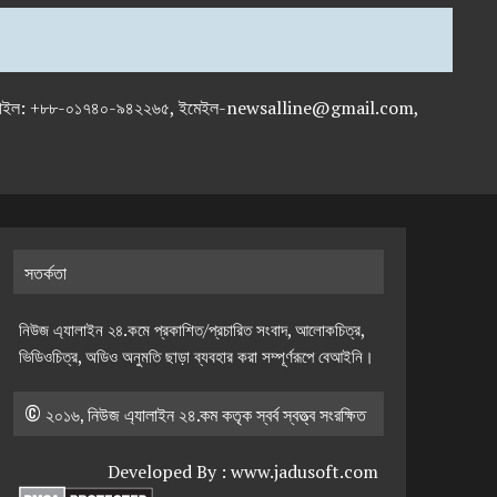
-৭১৯৫৯৫০, মোবাইল: +৮৮-০১৭৪০-৯৪২২৬৫, ইমেইল-newsalline@gmail.com,
সতর্কতা
নিউজ এ্যালাইন ২৪.কমে প্রকাশিত/প্রচারিত সংবাদ, আলোকচিত্র,
ভিডিওচিত্র, অডিও অনুমতি ছাড়া ব্যবহার করা সম্পূর্ণরূপে বেআইনি।
© ২০১৬, নিউজ এ্যালাইন ২৪.কম কতৃক স্বর্ব স্বত্ত্ব সংরক্ষিত
Developed By :
www.jadusoft.com