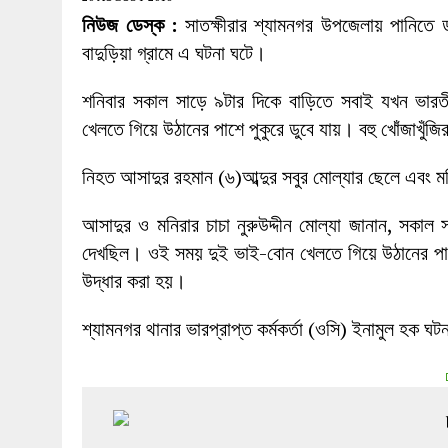
27 MAY 2026
|
লোহাগড়ায় চেয়ারম্যান প্রার্থী আতিকুল ইসল
নিউজ ডেস্ক :
সাতক্ষীরার শ্যামনগর উপজেলায় পানিতে ড
1 AUGUST 2026
|
লোহাগড়ায় জাল দলিলে নামজারি ॥ এসিল্যা
বাদুড়িয়া গ্রামে এ ঘটনা ঘটে।
শনিবার সকাল সাড়ে ৯টার দিকে বাড়িতে সবাই যখন ভারত
খেলতে গিয়ে উঠানের পাশে পুকুরে ডুবে যায়। বহু খোঁজাখুঁজ
নিহত আসাদুর রহমান (৬)আব্দুর সবুর মোল্যার ছেলে এবং ম
আসাদুর ও মনিরার চাচা নুরুউদ্দীন মোল্যা জানান, সকাল 
দেখছিল। ওই সময় দুই ভাই-বোন খেলতে গিয়ে উঠানের পাশে 
উদ্ধার করা হয়।
শ্যামনগর থানার ভারপ্রাপ্ত কর্মকর্তা (ওসি) ইনামুল হক ঘ