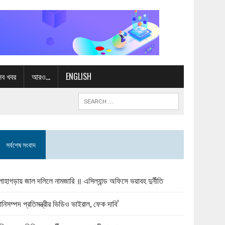
সব খবর
আরও…
ENGLISH
সর্বশেষ সংবাদ
োহাগড়ায় জাল দলিলে নামজারি ॥ এসিল্যান্ড অফিসে ভয়াবহ দুর্নীতি
ানিসম্পদ প্রতিমন্ত্রীর ভিডিও ভাইরাল, ফেক দাবি’