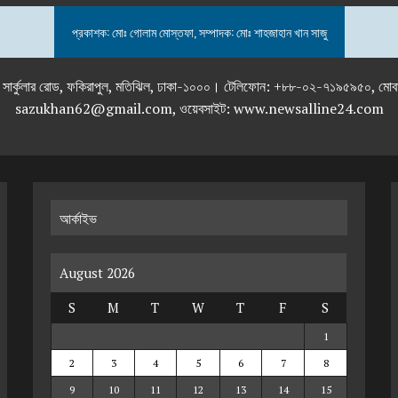
প্রকাশক: মোঃ গোলাম মোস্তফা, সম্পাদক: মোঃ শাহজাহান খান সাজু
তলা), ২৯২ ইনার সার্কুলার রোড, ফকিরাপুল, মতিঝিল, ঢাকা-১০০০। টেলিফোন: +৮৮-০২
sazukhan62@gmail.com, ওয়েবসাইট: www.newsalline24.com
আর্কাইভ
August 2026
S
M
T
W
T
F
S
1
2
3
4
5
6
7
8
9
10
11
12
13
14
15