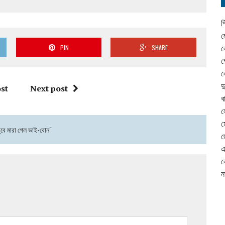
প
ল
ল
PIN
SHARE
গ
ল
দ
st
Next post
ব
ল
ম
ডুবে মারা গেল ভাই-বোন"
ছ
এ
ল
ন