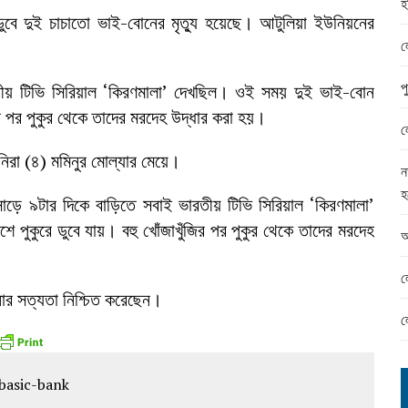
হ
ামের ঈদ সামগ্রী বিতরন
ুবে দুই চাচাতো ভাই-বোনের মৃত্যু হয়েছে। আটুলিয়া ইউনিয়নের
ন্ড অফিসে ভয়াবহ দুর্নীতি
ল
প
ীয় টিভি সিরিয়াল ‌‘কিরণমালা’ দেখছিল। ওই সময় দুই ভাই-বোন
ির পর পুকুর থেকে তাদের মরদেহ উদ্ধার করা হয়।
ল
নিরা (৪) মমিনুর মোল্যার মেয়ে।
ন
হ
সাড়ে ৯টার দিকে বাড়িতে সবাই ভারতীয় টিভি সিরিয়াল ‌‘কিরণমালা’
পুকুরে ডুবে যায়। বহু খোঁজাখুঁজির পর পুকুর থেকে তাদের মরদেহ
আ
ল
টনার সত্যতা নিশ্চিত করেছেন।
ল