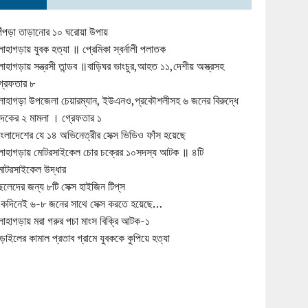
িঁপড়া তাড়ানোর ১০ ঘরোয়া উপায়
োহাগড়ায় যুবক হত্যা ॥ প্রেমিকা স্বর্নালী পলাতক
োহাগড়ায় সন্ত্রসী তান্ডব ॥বাড়িঘর ভাংচুর,আহত ১১,দেশীয় অস্ত্রসহ
্রেফতার ৮
োহাগড়া উপজেলা চেয়ারম্যান, ইউএনও,প্রকৌশলীসহ ৬ জনের বিরুদ্ধে
ুদকের ২ মামলা । গ্রেফতার ১
াংলাদেশের যে ১৪ অভিনেত্রীর সেক্স ভিডিও ফাঁস হয়েছে
োহাগড়ায় মোটরসাইকেল চোর চক্রের ১০সদস্য আটক ॥ ৪টি
োটরসাইকেল উদ্ধার
েলেদের জন্য ৮টি সেক্স হাইজিন টিপ্‌স
কদিনেই ৬-৮ জনের সাথে সেক্স করতে হয়েছে…
োহাগড়ায় মরা গরুর পচা মাংস বিক্রি আটক-১
ড়াইলের কামাল প্রতাব গ্রামে যুবককে কুপিয়ে হত্যা