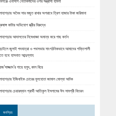
বিগঞ্জে এনসিপি নেতাকর্মীদের ওপর সন্ত্রাসী হামলা
োহাগড়ায় অবৈধ সার মজুত রাখার অপরাধে ত্রিশ হাজার টাকা জরিমানা
ুরুষাঙ্গ কাটার অভিযোগ স্ত্রীর বিরুদ্ধে
োহাগড়ায় আদালতের নিষেধাজ্ঞা অমান্য করে গাছ কর্তন
ড়াইলে জুলাই পদযাত্রা ও পথসভায় সাংগঠনিকভাবে আমাদের শক্তিশালী
তে হবে: হাসনাত আব্দুল্লাহ
জ‘সাজ্জাদ’র গায়ে হলুদ, কাল বিয়ে
োহাগড়ায় ইজিবাইক চোরের মুলহোতা জামাল মোল্যা আটক
োহাগড়ায় চেয়ারম্যান প্রার্থী আতিকুল ইসলামের ঈদ সামগ্রী বিতরন
জনপ্রিয়