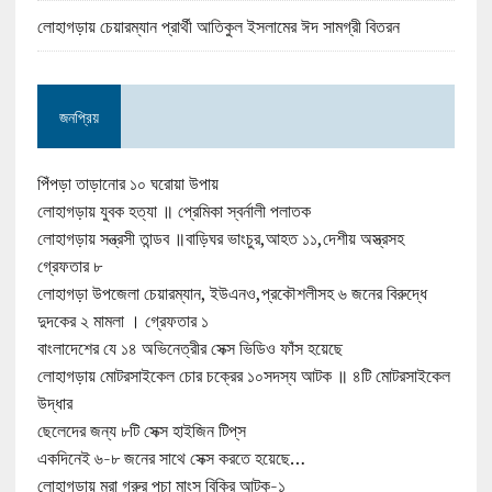
লোহাগড়ায় চেয়ারম্যান প্রার্থী আতিকুল ইসলামের ঈদ সামগ্রী বিতরন
জনপ্রিয়
পিঁপড়া তাড়ানোর ১০ ঘরোয়া উপায়
লোহাগড়ায় যুবক হত্যা ॥ প্রেমিকা স্বর্নালী পলাতক
লোহাগড়ায় সন্ত্রসী তান্ডব ॥বাড়িঘর ভাংচুর,আহত ১১,দেশীয় অস্ত্রসহ
গ্রেফতার ৮
লোহাগড়া উপজেলা চেয়ারম্যান, ইউএনও,প্রকৌশলীসহ ৬ জনের বিরুদ্ধে
দুদকের ২ মামলা । গ্রেফতার ১
বাংলাদেশের যে ১৪ অভিনেত্রীর সেক্স ভিডিও ফাঁস হয়েছে
লোহাগড়ায় মোটরসাইকেল চোর চক্রের ১০সদস্য আটক ॥ ৪টি মোটরসাইকেল
উদ্ধার
ছেলেদের জন্য ৮টি সেক্স হাইজিন টিপ্‌স
একদিনেই ৬-৮ জনের সাথে সেক্স করতে হয়েছে…
লোহাগড়ায় মরা গরুর পচা মাংস বিক্রি আটক-১