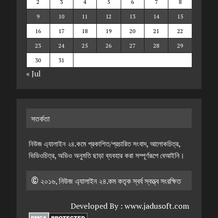
2
3
4
5
6
7
8
9
10
11
12
13
14
15
16
17
18
19
20
21
22
23
24
25
26
27
28
29
30
31
« Jul
সতর্কতা
নিউজ এ্যালাইন ২৪.কমে প্রকাশিত/প্রচারিত সংবাদ, আলোকচিত্র,
ভিডিওচিত্র, অডিও অনুমতি ছাড়া ব্যবহার করা সম্পূর্ণরূপে বেআইনি।
© ২০১৬, নিউজ এ্যালাইন ২৪.কম কতৃক স্বর্ব স্বত্ত্ব সংরক্ষিত
Developed By :
www.jadusoft.com