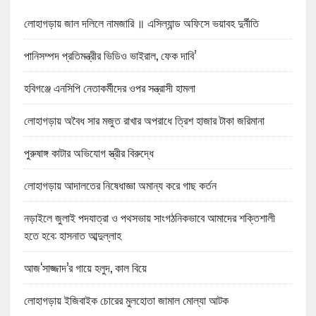
লোহাগড়ায় জাল দলিলে নামজারি ॥ এসিল্যান্ড অফিসে ভয়াবহ দুর্নীতি
পানিসম্পদ প্রতিমন্ত্রীর ভিডিও ভাইরাল, ফেক দাবি’
হবিগঞ্জে এনসিপি নেতাকর্মীদের ওপর সন্ত্রাসী হামলা
লোহাগড়ায় অবৈধ সার মজুত রাখার অপরাধে ত্রিশ হাজার টাকা জরিমানা
পুরুষাঙ্গ কাটার অভিযোগ স্ত্রীর বিরুদ্ধে
লোহাগড়ায় আদালতের নিষেধাজ্ঞা অমান্য করে গাছ কর্তন
নড়াইলে জুলাই পদযাত্রা ও পথসভায় সাংগঠনিকভাবে আমাদের শক্তিশালী
হতে হবে: হাসনাত আব্দুল্লাহ
আজ‘সাজ্জাদ’র গায়ে হলুদ, কাল বিয়ে
লোহাগড়ায় ইজিবাইক চোরের মুলহোতা জামাল মোল্যা আটক