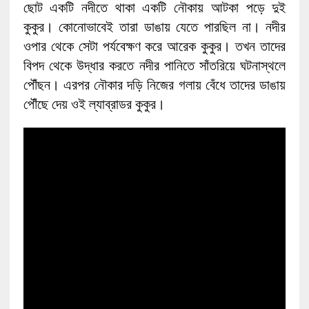
ছোট একটি নদীতে থাকা একটি নৌকায় আটকা পড়ে দুই
কুকুর। কোনোভাবেই তারা ডাঙায় যেতে পারছিল না। নদীর
ওপার থেকে সেটা পর্যবেক্ষণ করে আরেক কুকুর। তখন তাদের
বিপদ থেকে উদ্ধার করতে নদীর পানিতে সাঁতরিয়ে ঘটনাস্থলে
পৌঁছন। এরপর নৌকার দড়ি নিজের গলায় বেঁধে তাদের ডাঙায়
পৌঁছে দেয় ওই ল্যাব্রাডর কুকুর।